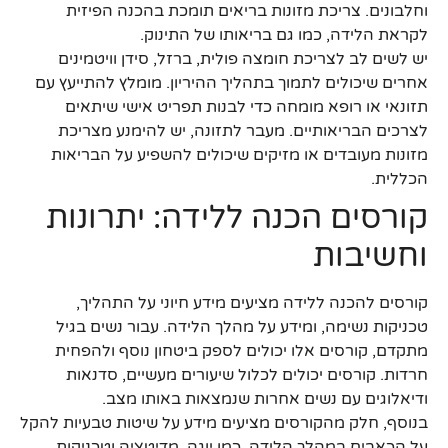
וחלבונים. צריכת מזונות בריאים תומכת בהכנה הפיזית
לקראת הלידה, כמו גם בריאותו של התינוק.
יש לשים לב לצריכת חומצה פולית, ברזל, סידן וויטמינים
אחרים שיכולים לתמוך בתהליך ההיריון. מומלץ להתייעץ עם
תזונאי או רופא מומחה כדי לבנות תפריט אישי שיתאים
לצרכים הבריאותיים. מעבר לתזונה, יש להימנע מצריכת
מזונות מעובדים או מזיקים שיכולים להשפיע על הבריאות
הכללית.
קורסים הכנה ללידה: יתרונות
וחשיבות
קורסים להכנה ללידה מציעים מידע חיוני על התהליך,
טכניקות נשימה, ומידע על מהלך הלידה. עבור נשים בגיל
מתקדם, קורסים אלו יכולים לספק ביטחון נוסף ולהפחית
חרדות. קורסים יכולים לכלול שיעורים מעשיים, סדנאות
ודיאלוגים עם נשים אחרות שנמצאות באותו מצב.
בנוסף, חלק מהקורסים מציעים מידע על שיטות טבעיות להקל
על הכאבים במהלך הלידה, כמו יוגה, מדיטציה וטכניקות