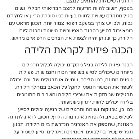
הרדמה שיכולות להתאים למצבן.
בנוסף, חשוב להיות מודעות למצב הבריאותי הכללי. נשים
בגיל מתקדם עשויות לחוות בעיות כמו סוכרת הריון או לחץ דם
גבוה, ולכן יש צורך במעקב רפואי צמוד יותר. תכנון מראש עם
רופא יכול לסייע בהבנת האפשרויות השונות והכנה ליום
הלידה, כך שניתן יהיה לצפות את הצרכים הרפואיים מראש.
הכנה פיזית לקראת הלידה
הכנה פיזית ללידה בגיל מתקדם יכולה לכלול תרגילים
מיוחדים שיכולים לסייע בשיפור הכוח והגמישות. פעילות
גופנית מתונה, כמו הליכה, שחייה או תרגולים של יוגה, יכולה
לשפר את הכושר הגופני ולהקל על הכאב במהלך הלידה.
תרגילים שמחזקות את שרירי הליבה והשרירים התומכים
בלידה יכולים להוות יתרון משמעותי.
כמו כן, טכניקות נשימה ותרגולים של רגיעה יכולים לסייע
לשלוט בכאב ולהפחית את רמות הלחץ. חשוב לדאוג לתזונה
מאוזנת, שתספק את האנרגיה הנדרשת ביום הלידה. תכנון
תפריט עשיר בחלבונים, ויטמינים ומינרלים יסייע לשמור על