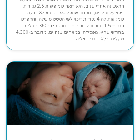
הראשונה אחרי שנים. היא רואה שמופיעות 2.5 נקודות
זיכוי על הילדים, ומניחה שהכל בסדר. היא לא יודעת
שמגיעות לה 4 נקודות זיכוי לפי הסטטוס שלה, וההפרש
הזה – 1.5 נקודות לחודש – מתורגם לכ-360 שקלים
בחודש שהיא מפסידה. במונחים שנתיים, מדובר ב-4,300
שקלים שלא חוזרים אליה.