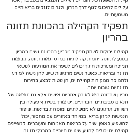
קיימת השפעה של חומרים רעילים הנמצאים בסביבה, אשר
עלולים להיכנס לגוף דרך המזון, ולגרום לנזקים בריאותיים
משמעותיים.
תפקיד הקהילה בהכוונת תזונה
בהריון
קהילות יכולות לשחק תפקיד מכריע בהכוונת נשים בהריון
בנוגע לתזונה. יוזמות קהילתיות כמו סדנאות תזונה, קבוצות
תמיכה ומערכות חינוך יכולים לשפר את המודעות לנושאי
תזונה ובריאות. כאשר נשים מרגישות שיש להן גישה למידע
ולתמיכה ממקורות קהילתיים, הן נוטות לבצע בחירות
תזונתיות טובות יותר.
מכיוון שתזונה היא לא רק אחריות אישית אלא גם תוצאה של
תנאים סביבתיים וחברתיים, יש צורך בשיתוף פעולה בין
רשויות, ארגונים לא ממשלתיים ומוסדות בריאות. שיפור
הנגישות למזון בריא, במיוחד באזורים עם מחסור, יכול
להשפיע באופן ישיר על בריאות האמהות והעוברים. קמפיינים
קהילתיים יכולים להניע שינויים חיוביים בהרגלי תזונה