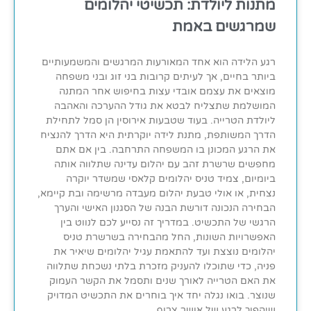
מתנות ליולדת: תכשיטי יהלומים
שמרגשים באמת
רגע הלידה הוא אחד המאורעות המרגשים והמשמעותיים
ביותר בחיים, אך לעיתים קרובות בני זוג ובני משפחה
מוצאים את עצמם אובדי עצות בחיפוש אחר המתנה
המושלמת שתצליח לבטא את גודל ההערכה והאהבה
ליולדת הטרייה. בעוד שטבעות אירוסין הן סמל לתחילת
הדרך המשותפת, מתנת לידה יוקרתית היא הדרך להנציח
את הרגע המכונן בו המשפחה התרחבה. בין אם אתם
מחפשים שרשרת זהב עם יהלום עדינה שתלווה אותה
ביומיום, צמיד טניס יהלומים קלאסי שמשדר יוקרה
נצחית, או אולי טבעת יהלום מעבדה מרשימה ובת קיימא,
הבחירה הנכונה דורשת הבנה של הסגנון האישי והערך
הרגשי של התכשיט. במדריך זה נסייע לכם לנווט בין
האפשרויות השונות, החל מהבחירה בשרשרת טניס
יהלומים נוצצת ועד להתאמת עגיל יהלומים שיאיר את
פניה, כדי שתוכלו להעניק מזכרת בלתי נשכחת שתלווה
את האם הטרייה לאורך שנים ותסמל את הקשר העמוק
שנוצר. בואו נגלה יחד איך בוחרים את התכשיט המדויק
שיהפוך לרגע של אושר צרוף.