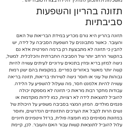
מושכלות ולהתכונן לתהליך הלידה בצורה טובה יותר.
תזונה בהריון והשפעות
סביבתיות
תזונה בהריון היא גורם מכריע במידת הבריאות של האם
והעובר. כאשר מתבוננים על השפעת הסביבה על לידה, יש
להבין כי תזונה לא מתבצעת רק ברמה הפרטית אלא גם
בהקשר הרחב יותר של הסביבה החברתית והכלכלית. למשל,
גישה למזון בריא ומזין בתנאים עירוניים לעיתים עשויה להיות
קשה יותר מאשר באזורים כפריים. במקומות בהם ישנן רמות
גבוהות של עוני או חוסר גישה לשירותי בריאות, תזונה בריאה
עשויה להיות אלמנט חסר, מה שעלול להשפיע על הלידה.
עבודות מחקר רבות מראות כי תזונה לא מספקת יכולה
להוביל לתוצאות לידה לא רצויות, כמו לידות מוקדמות או
פגמים מולדים. המזון המצוי בסביבה משפיע על היכולת של
נשים הרות לקבל את הערכים התזונתיים הנדרשים, וחוסר
במזונות מסוימים כמו חומצה פולית, ברזל וויטמינים חיוניים
עלול להוביל לתוצאות קשות עבור האם והעובר. לכן, קיימת