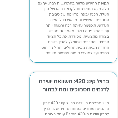
תקופת ההיריון מלווה בהתרגשות רבה, אך גם
בלא מעט התארגנות לקראת בואו של הרך
הנולד. הכנה נכונה ומדויקת של סביבת
המגורים והצטיידות מראש בכל הציוד
הנדרש, תאפשר נחיתה רכה ורגועה יותר
עבור המשפחה כולה. מאמר זה מפרט
בצורה מקצועית ומסודרת את כל הציוד
הבסיסי וההכרחי שמומלץ להכין בטרם
החזרה הביתה מבית החולים, החל מריהוט
בסיסי ועד למוצרי טיפוח והיגיינה חיוניים.
ברויל קינג 420: השוואה ישירה
לדגמים הסמוכים ומה לבחור
מי שמתלבט בין דגם ברויל קינג 420 לבין
הדגמים האחרים בטווח המחיר שלו, צריך
להבין שדגם ה-Baron 420 עומד בצומת