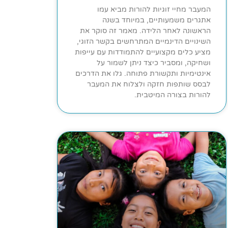
המעבר מחיי זוגיות להורות מביא עמו
אתגרים משמעותיים, במיוחד בשנה
הראשונה לאחר הלידה. מאמר זה סוקר את
השינויים הדינמיים המתרחשים בקשר הזוגי,
מציע כלים מקצועיים להתמודדות עם עייפות
ושחיקה, ומסביר כיצד ניתן לשמור על
אינטימיות ותקשורת פתוחה. גלו את הדרכים
לבסס שותפות חזקה ולצלוח את המעבר
להורות בצורה המיטבית.