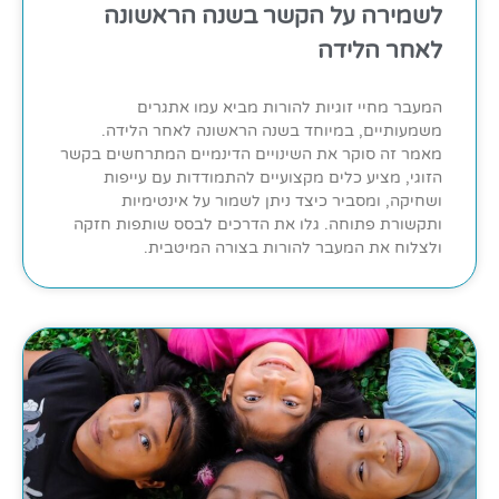
לשמירה על הקשר בשנה הראשונה
לאחר הלידה
המעבר מחיי זוגיות להורות מביא עמו אתגרים
משמעותיים, במיוחד בשנה הראשונה לאחר הלידה.
מאמר זה סוקר את השינויים הדינמיים המתרחשים בקשר
הזוגי, מציע כלים מקצועיים להתמודדות עם עייפות
ושחיקה, ומסביר כיצד ניתן לשמור על אינטימיות
ותקשורת פתוחה. גלו את הדרכים לבסס שותפות חזקה
ולצלוח את המעבר להורות בצורה המיטבית.