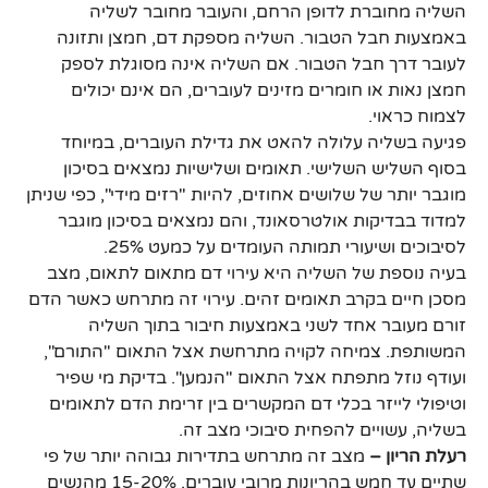
השליה מחוברת לדופן הרחם, והעובר מחובר לשליה
באמצעות חבל הטבור. השליה מספקת דם, חמצן ותזונה
לעובר דרך חבל הטבור. אם השליה אינה מסוגלת לספק
חמצן נאות או חומרים מזינים לעוברים, הם אינם יכולים
לצמוח כראוי.
פגיעה בשליה עלולה להאט את גדילת העוברים, במיוחד
בסוף השליש השלישי. תאומים ושלישיות נמצאים בסיכון
מוגבר יותר של שלושים אחוזים, להיות "רזים מידי", כפי שניתן
למדוד בבדיקות אולטרסאונד, והם נמצאים בסיכון מוגבר
לסיבוכים ושיעורי תמותה העומדים על כמעט 25%.
בעיה נוספת של השליה היא עירוי דם מתאום לתאום, מצב
מסכן חיים בקרב תאומים זהים. עירוי זה מתרחש כאשר הדם
זורם מעובר אחד לשני באמצעות חיבור בתוך השליה
המשותפת. צמיחה לקויה מתרחשת אצל התאום "התורם",
ועודף נוזל מתפתח אצל התאום "הנמען". בדיקת מי שפיר
וטיפולי לייזר בכלי דם המקשרים בין זרימת הדם לתאומים
בשליה, עשויים להפחית סיבוכי מצב זה.
רעלת הריון –
מצב זה מתרחש בתדירות גבוהה יותר של פי
שתיים עד חמש בהריונות מרובי עוברים. 15-20% מהנשים