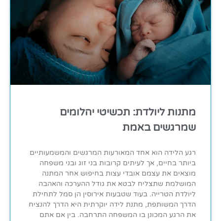
מתנות ליולדת: תכשיטי יהלומים
שמרגשים באמת
רגע הלידה הוא אחד המאורעות המרגשים והמשמעותיים
ביותר בחיים, אך לעיתים קרובות בני זוג ובני משפחה
מוצאים את עצמם אובדי עצות בחיפוש אחר המתנה
המושלמת שתצליח לבטא את גודל ההערכה והאהבה
ליולדת הטרייה. בעוד שטבעות אירוסין הן סמל לתחילת
הדרך המשותפת, מתנת לידה יוקרתית היא הדרך להנציח
את הרגע המכונן בו המשפחה התרחבה. בין אם אתם