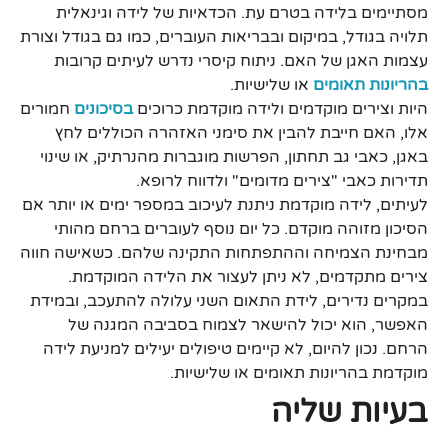
מסתיימים בלידה בטרם עת. הכדאיות של לידה וגינאלית
תלויה בגודל, במיקום ובבריאות העוברים, כמו גם בגודל וצורת
עצמות האגן של האם. ניתוח קיסרי נדרש לעיתים קרובות
בהריונות תאומים
או שלישיות.
היות וצירים מוקדמים ולידה מוקדמת כרוכים
בסיכונים
חמורים
אלו, האם חייבת להבין את סימני האזהרה הכוללים לחץ
באגן, כאבי גב תחתון, הפרשות מוגברות מהנרתיק, או שינוי
תדירות כאבי "צירים מדומים" ולדווח לרופא.
לעיתים, לידה מוקדמת ניתנת לעיכוב במספר ימים או יותר אם
הסיכון מזוהה מוקדם. כל יום נוסף לעוברים ברחם מהותי
מבחינת הצמיחה וההתפתחות התקינה שלהם. כשאישה חווה
צירים מתקדמים, לא ניתן לעצור את הלידה המוקדמת.
במקרים נדירים, לידת התאום השני עלולה להתעכב, ובמידת
האפשר, הוא יכול להישאר לצמוח בסביבה המגנה של
הרחם. נכון להיום, לא קיימים טיפולים יעילים למניעת לידה
מוקדמת בהריונות תאומים או שלישיות.
בעיות שליה