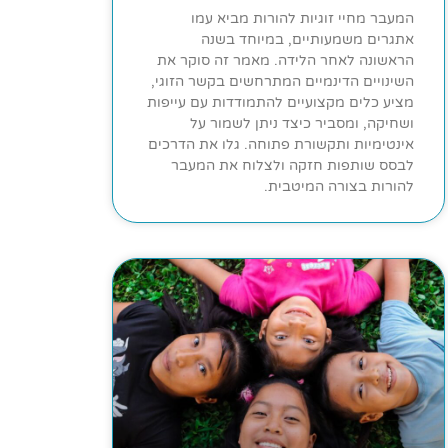
המעבר מחיי זוגיות להורות מביא עמו
אתגרים משמעותיים, במיוחד בשנה
הראשונה לאחר הלידה. מאמר זה סוקר את
השינויים הדינמיים המתרחשים בקשר הזוגי,
מציע כלים מקצועיים להתמודדות עם עייפות
ושחיקה, ומסביר כיצד ניתן לשמור על
אינטימיות ותקשורת פתוחה. גלו את הדרכים
לבסס שותפות חזקה ולצלוח את המעבר
להורות בצורה המיטבית.