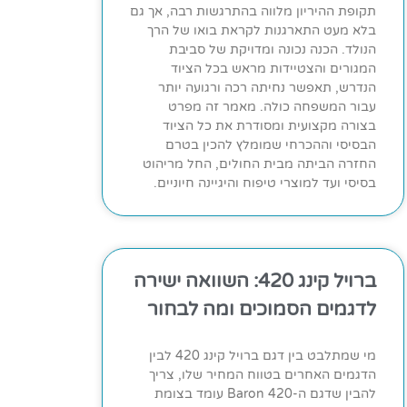
תקופת ההיריון מלווה בהתרגשות רבה, אך גם
בלא מעט התארגנות לקראת בואו של הרך
הנולד. הכנה נכונה ומדויקת של סביבת
המגורים והצטיידות מראש בכל הציוד
הנדרש, תאפשר נחיתה רכה ורגועה יותר
עבור המשפחה כולה. מאמר זה מפרט
בצורה מקצועית ומסודרת את כל הציוד
הבסיסי וההכרחי שמומלץ להכין בטרם
החזרה הביתה מבית החולים, החל מריהוט
בסיסי ועד למוצרי טיפוח והיגיינה חיוניים.
ברויל קינג 420: השוואה ישירה
לדגמים הסמוכים ומה לבחור
מי שמתלבט בין דגם ברויל קינג 420 לבין
הדגמים האחרים בטווח המחיר שלו, צריך
להבין שדגם ה-Baron 420 עומד בצומת