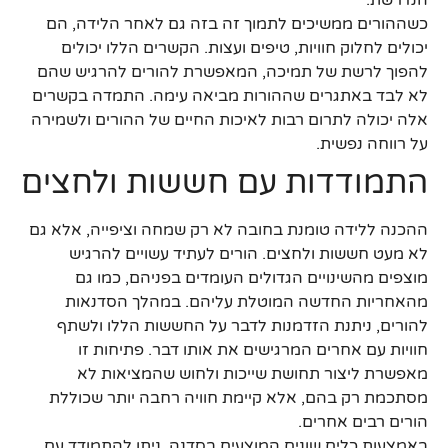
כשההורים ממשיכים לתמוך זה בזה גם לאחר הלידה, הם
יכולים לחלוק חוויות, טיפים ועצות. הקשרים הללו יכולים
להפוך לרשת של תמיכה, המאפשרת להורים להרגיש שהם
לא לבד באתגרים שההורות מביאה עימה. התמדה בקשרים
אלה יכולה לתרום רבות לאיכות החיים של ההורים ולשמירה
על רווחה נפשית.
התמודדות עם חששות ולחצים
ההכנה ללידה טומנת בחובה לא רק שמחה וציפייה, אלא גם
לא מעט חששות ולחצים. הורים לעתיד עשויים להרגיש
מוצפים מהשינויים הגדולים העומדים בפניהם, כמו גם
מהאחריות החדשה המוטלת עליהם. במהלך הסדנאות
להורים, ניתנת הזדמנות לדבר על החששות הללו ולשתף
חוויות עם אחרים המרגישים את אותו דבר. פתיחות זו
מאפשרת ליצור תחושת שייכות ולחוש שהמציאות לא
מסתכמת רק בהם, אלא קיימת חוויה רחבה יותר שכוללת
הורים רבים אחרים.
באמצעות כלים שונים המוצעים בסדנה, ניתן להתמודד עם