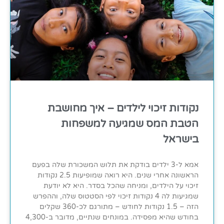
נקודות זיכוי לילדים – איך מחושבת
הטבת המס שמגיעה למשפחות
בישראל
אמא ל-3 ילדים בודקת את תלוש המשכורת שלה בפעם
הראשונה אחרי שנים. היא רואה שמופיעות 2.5 נקודות
זיכוי על הילדים, ומניחה שהכל בסדר. היא לא יודעת
שמגיעות לה 4 נקודות זיכוי לפי הסטטוס שלה, וההפרש
הזה – 1.5 נקודות לחודש – מתורגם לכ-360 שקלים
בחודש שהיא מפסידה. במונחים שנתיים, מדובר ב-4,300