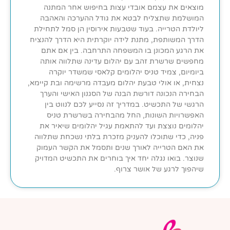
מוצאים את עצמם אובדי עצות בחיפוש אחר המתנה
המושלמת שתצליח לבטא את גודל ההערכה והאהבה
ליולדת הטרייה. בעוד שטבעות אירוסין הן סמל לתחילת
הדרך המשותפת, מתנת לידה יוקרתית היא הדרך להנציח
את הרגע המכונן בו המשפחה התרחבה. בין אם אתם
מחפשים שרשרת זהב עם יהלום עדינה שתלווה אותה
ביומיום, צמיד טניס יהלומים קלאסי שמשדר יוקרה
נצחית, או אולי טבעת יהלום מעבדה מרשימה ובת קיימא,
הבחירה הנכונה דורשת הבנה של הסגנון האישי והערך
הרגשי של התכשיט. במדריך זה נסייע לכם לנווט בין
האפשרויות השונות, החל מהבחירה בשרשרת טניס
יהלומים נוצצת ועד להתאמת עגיל יהלומים שיאיר את
פניה, כדי שתוכלו להעניק מזכרת בלתי נשכחת שתלווה
את האם הטרייה לאורך שנים ותסמל את הקשר העמוק
שנוצר. בואו נגלה יחד איך בוחרים את התכשיט המדויק
שיהפוך לרגע של אושר צרוף.