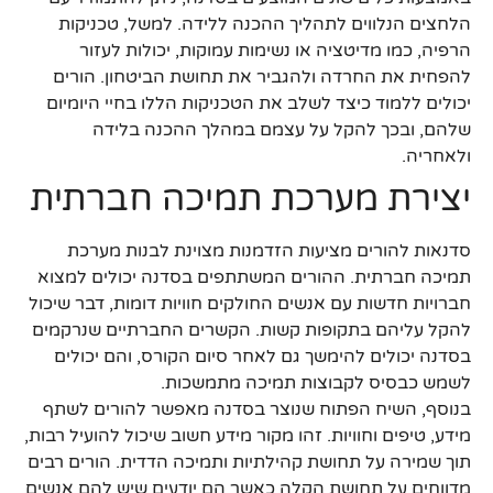
הלחצים הנלווים לתהליך ההכנה ללידה. למשל, טכניקות
הרפיה, כמו מדיטציה או נשימות עמוקות, יכולות לעזור
להפחית את החרדה ולהגביר את תחושת הביטחון. הורים
יכולים ללמוד כיצד לשלב את הטכניקות הללו בחיי היומיום
שלהם, ובכך להקל על עצמם במהלך ההכנה בלידה
ולאחריה.
יצירת מערכת תמיכה חברתית
סדנאות להורים מציעות הזדמנות מצוינת לבנות מערכת
תמיכה חברתית. ההורים המשתתפים בסדנה יכולים למצוא
חברויות חדשות עם אנשים החולקים חוויות דומות, דבר שיכול
להקל עליהם בתקופות קשות. הקשרים החברתיים שנרקמים
בסדנה יכולים להימשך גם לאחר סיום הקורס, והם יכולים
לשמש כבסיס לקבוצות תמיכה מתמשכות.
בנוסף, השיח הפתוח שנוצר בסדנה מאפשר להורים לשתף
מידע, טיפים וחוויות. זהו מקור מידע חשוב שיכול להועיל רבות,
תוך שמירה על תחושת קהילתיות ותמיכה הדדית. הורים רבים
מדווחים על תחושת הקלה כאשר הם יודעים שיש להם אנשים