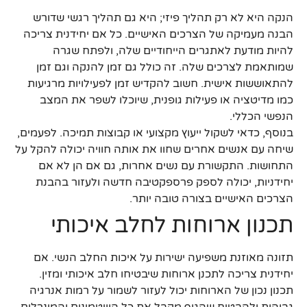
הנקה היא לא רק תהליך פיזי; היא גם תהליך רגשי שדורש
הבנה מעמיקה של הצרכים האישיים. כל אם יחידנית צריכה
להיות מודעת לאתגרים הייחודיים שלה, ולפתח שגרה
שמותאמת לצרכים שלה. זה כולל גם זמן להנקה וגם זמן
להתאוששות אישית. חשוב להקדיש זמן לפעילויות מרגיעות
כמו מדיטציה או פעילות גופנית, שיוכלו לשפר את המצב
הנפשי הכללי.
בנוסף, כדאי לשקול ייעוץ מקצועי או קבוצות תמיכה. לפעמים,
שיחה עם אנשים אחרים שחוו את אותה חוויה יכולה להקל על
התחושות. התקשורת עם נשים אחרות, גם אם הן לא אם
יחידניות, יכולה לספק פרספקטיבה חדשה ולעזור בהבנת
הצרכים האישיים בצורה טובה יותר.
תכנון ארוחות לחלב איכותי
תזונה מאוזנת משפיעה ישירות על איכות החלב הנשי. אם
יחידנית צריכה לתכנן ארוחות שיבטיחו חלב איכותי ומזין.
תכנון נכון של הארוחות יכול לעזור לשמור על רמות אנרגיה
גבוהות ולהבטיח שהגוף מקבל את כל הוויטמינים והמינרלים