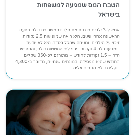
הטבת המס שמגיעה למשפחות
בישראל
אמא ל-3 ילדים בודקת את תלוש המשכורת שלה בפעם
הראשונה אחרי שנים. היא רואה שמופיעות 2.5 נקודות
זיכוי על הילדים, ומניחה שהכל בסדר. היא לא יודעת
שמגיעות לה 4 נקודות זיכוי לפי הסטטוס שלה, וההפרש
הזה – 1.5 נקודות לחודש – מתורגם לכ-360 שקלים
בחודש שהיא מפסידה. במונחים שנתיים, מדובר ב-4,300
שקלים שלא חוזרים אליה.