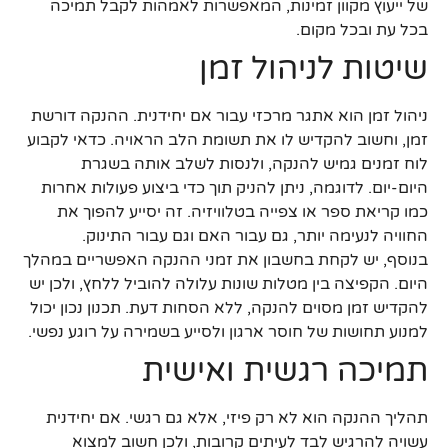
של ייעוץ מקוון זמינות, המאפשרות לאמהות לקבל תמיכה
בכל עת ובכל מקום.
שיטות לניהול זמן
ניהול זמן הוא אתגר מרכזי עבור אם יחידנית. ההנקה דורשת
זמן, וחשוב להקדיש לו את תשומת הלב הראויה. כדאי לקבוע
לוח זמנים גמיש להנקה, ולנסות לשלב אותה בשגרת
היום-יום. לדוגמה, ניתן להניק תוך כדי ביצוע פעולות אחרות
כמו קריאת ספר או צפייה בטלוויזיה. זה יסייע להפוך את
החוויה לנעימה יותר, גם עבור האם וגם עבור התינוק.
בנוסף, יש לקחת בחשבון את זמני ההנקה האפשריים במהלך
היום. הקפיצה בין מטלות שונות עלולה להוביל ללחץ, ולכן יש
להקדיש זמן מסוים להנקה, ללא הסחות דעת. תכנון נכון יכול
למנוע תחושות של חוסר ארגון ולסייע בשמירה על רוגע נפשי.
תמיכה רגשית ואישית
תהליך ההנקה הוא לא רק פיזי, אלא גם רגשי. אם יחידנית
עשויה להרגיש לבד לעיתים קרובות, ולכן חשוב למצוא