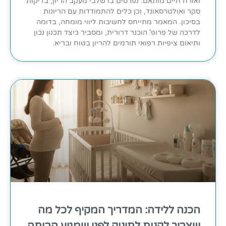
ואורח חיים מותאם. נפרסים בו שלבי מעקב הריון, בדיקות
סקר ואולטרסאונד, וכן כלים להתמודדות עם הריונות
בסיכון. המאמר מתייחס לחשיבות ליווי מומחה, בדומה
לדרכה של פרופ' הוכנר דרורית, ומסביר כיצד תכנון נכון
ותיאום ציפיות רפואי תורמים להריון בטוח ובריא.
הכנה ללידה: המדריך המקיף לכל מה
שצריך לקנות לתינוק לפני שמגיע הביתה