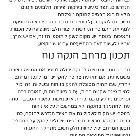
הנדרשים. תפריט עשיר בירקות, פירות, חלבונים ודגנים
מלאים הוא הבסיס להנקה מוצלחת.
חשוב גם להקפיד על שתיית מים מרובה. הידרציה מספקת
לגוף את התמיכה הנדרשת לייצור חלב ומשפיעה על הכמות
והאיכות. בנוסף, יש מקום לשקול תוספי תזונה, אם יש צורך,
אך יש לעשות זאת בהתייעצות עם איש מקצוע.
תכנון מרחב הנקה נוח
סביבה נוחה ומזמינה להנקה יכולה לשפר את החוויה בצורה
משמעותית. אם יחידנית צריכה להקדיש זמן לתכנון מרחב
ייחודי, שבו תהיה מסוגלת להניק בנוחות ובשלווה. זה יכול
להיות פינה שקטה בבית, עם כיסאות נוחים, תאורה רכה
ופריטים מרגיעים כמו כריות או שמיכות. כאשר הסביבה נוחה,
ניתן להתמקד בהנקה ולא במחשבות על אי נוחות.
בנוסף, יש מקום לשקול גם את הציוד הנדרש להנקה, כמו
כרית הנקה או מכשירים נוספים שיכולים להקל על התהליך.
תכנון המרחב יכול להוות חלק חשוב מתהליך ההנקה
ולהשפיע על התוצאה הסופית.