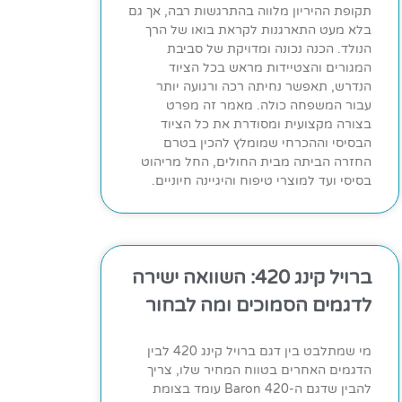
תקופת ההיריון מלווה בהתרגשות רבה, אך גם
בלא מעט התארגנות לקראת בואו של הרך
הנולד. הכנה נכונה ומדויקת של סביבת
המגורים והצטיידות מראש בכל הציוד
הנדרש, תאפשר נחיתה רכה ורגועה יותר
עבור המשפחה כולה. מאמר זה מפרט
בצורה מקצועית ומסודרת את כל הציוד
הבסיסי וההכרחי שמומלץ להכין בטרם
החזרה הביתה מבית החולים, החל מריהוט
בסיסי ועד למוצרי טיפוח והיגיינה חיוניים.
ברויל קינג 420: השוואה ישירה
לדגמים הסמוכים ומה לבחור
מי שמתלבט בין דגם ברויל קינג 420 לבין
הדגמים האחרים בטווח המחיר שלו, צריך
להבין שדגם ה-Baron 420 עומד בצומת