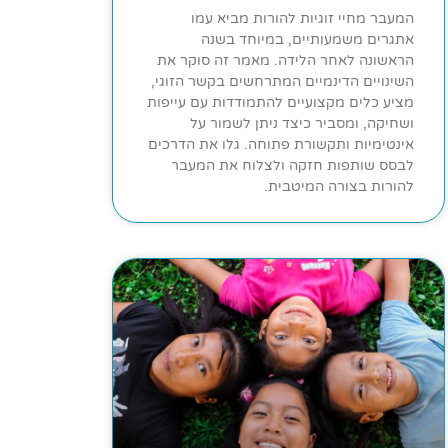
המעבר מחיי זוגיות להורות מביא עמו
אתגרים משמעותיים, במיוחד בשנה
הראשונה לאחר הלידה. מאמר זה סוקר את
השינויים הדינמיים המתרחשים בקשר הזוגי,
מציע כלים מקצועיים להתמודדות עם עייפות
ושחיקה, ומסביר כיצד ניתן לשמור על
אינטימיות ותקשורת פתוחה. גלו את הדרכים
לבסס שותפות חזקה ולצלוח את המעבר
להורות בצורה המיטבית.