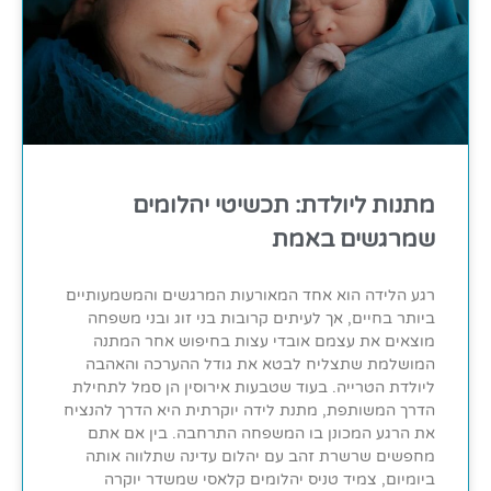
מתנות ליולדת: תכשיטי יהלומים
שמרגשים באמת
רגע הלידה הוא אחד המאורעות המרגשים והמשמעותיים
ביותר בחיים, אך לעיתים קרובות בני זוג ובני משפחה
מוצאים את עצמם אובדי עצות בחיפוש אחר המתנה
המושלמת שתצליח לבטא את גודל ההערכה והאהבה
ליולדת הטרייה. בעוד שטבעות אירוסין הן סמל לתחילת
הדרך המשותפת, מתנת לידה יוקרתית היא הדרך להנציח
את הרגע המכונן בו המשפחה התרחבה. בין אם אתם
מחפשים שרשרת זהב עם יהלום עדינה שתלווה אותה
ביומיום, צמיד טניס יהלומים קלאסי שמשדר יוקרה