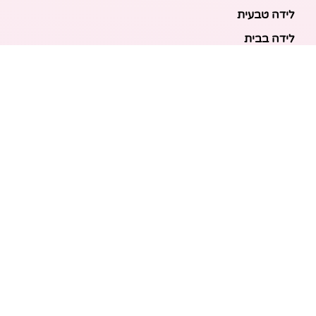
לידה טבעית
לידה בבית
לידה מכשירנית
לידה בבית
לידה קיסרית
לידת תאומים
מאמרים אחרונים
בריאות האם והעובר: כל הכלים והבדיקות להריון בטוח
ובריא
הכנה ללידה: המדריך המקיף לכל מה שצריך לקנות לתינוק
לפני שמגיע הביתה
ברויל קינג 420: השוואה ישירה לדגמים הסמוכים ומה