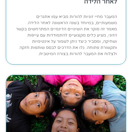
לאחר הלידה
המעבר מחיי זוגיות להורות מביא עמו אתגרים
משמעותיים, במיוחד בשנה הראשונה לאחר הלידה.
מאמר זה סוקר את השינויים הדינמיים המתרחשים בקשר
הזוגי, מציע כלים מקצועיים להתמודדות עם עייפות
ושחיקה, ומסביר כיצד ניתן לשמור על אינטימיות
ותקשורת פתוחה. גלו את הדרכים לבסס שותפות חזקה
ולצלוח את המעבר להורות בצורה המיטבית.