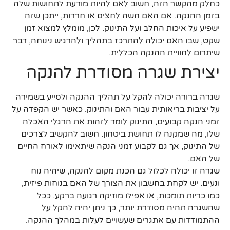
כחלק מהקשר הזה, חשוב לאם להיות מודעת לתחושות שלה
בזמן ההנקה. אם האם חשה לחצים או חרדות, ייתכן שזה
ישפיע על איכות החלב ועל התינוק. לכן, מומלץ למצוא זמן
שקט, שבו האם יכולה להתרכז בתהליך ולהרגיש נינוחה, דבר
שיתרום לחוויית ההנקה הכללית.
יצירת שגרה מסודרת להנקה
שגרה ברורה יכולה להקל על תהליך ההנקה ולסייע בשמירה
על יציבות בריאותית עבור האם והתינוק. כאשר יש הקפדה על
זמני הנקה קבועים, התינוק לומד לזהות את הרגלי האכלה
שלו, מה שמקנה לו תחושת ביטחון. חשוב להקשיב לצרכים
של התינוק, אך גם לקבוע זמני הנקה שיתאימו לאורח החיים
של האם.
שגרה זו יכולה לכלול גם הכנת מקום להנקה, שיהיה נוח
ונעים. יש לקחת בחשבון את הצורך של האם בנוחות פיזית,
כמו כריות תומכות, או אפילו מוזיקה רגועה ברקע. ככל
שהשגרה תהיה מסודרת יותר, כך ניתן יהיה להקל על
ההתמודדות עם אתגרים שעשויים לעלות במהלך ההנקה.