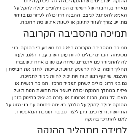
ההנקה. ישנם ימים שההנקה יכולה להרגיש קלה יותר
מאחרים, והבנה של השינויים הפיזיולוגיים יכולה להקל על
האמא להסתגל למצב. ההבנה הזו יכולה לעזור גם בזיהוי
מתי יש צורך לעזור לתינוק או לשנות את שיטת ההנקה.
תמיכה מהסביבה הקרובה
תמיכה מהסביבה הקרובה היא גורם משמעותי בהנקה. בני
משפחה וחברים יכולים להוות עוגן חשוב עבור האם, ולעזור
לה להתמודד עם אתגרים. שיחה עם נשים אחרות שעברו
תהליך דומה יכולה להעניק תחושת שייכות ולחזק את הביטחון
העצמי. שיתוף רגשות וחוויות יכול להוות מקור לתמיכה.
גם בני הזוג יכולים לשחק תפקיד מרכזי. תמיכה רגשית או
פיזית במהלך ההנקה יכולה לשפר את תחושת הנוחות של
האם. לדוגמה, הכנת ארוחות או עזרה בטיפול בתינוק בזמן
ההנקה יכולה להקל על הלחץ. בשיחה פתוחה עם בני הזוג על
התחושות והצרכים, ניתן ליצור סביבה תומכת המאפשרת
לאם להתרכז בהנקה.
למידה מתהליך ההנקה