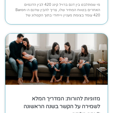
מי שמתלבט בין דגם ברויל קינג 420 לבין הדגמים
האחרים בטווח המחיר שלו, צריך להבין שדגם ה-Baron
420 עומד בצומת מעניין וייחודי בתוך הקטלוג של
מזוגיות להורות: המדריך המלא
לשמירה על הקשר בשנה הראשונה