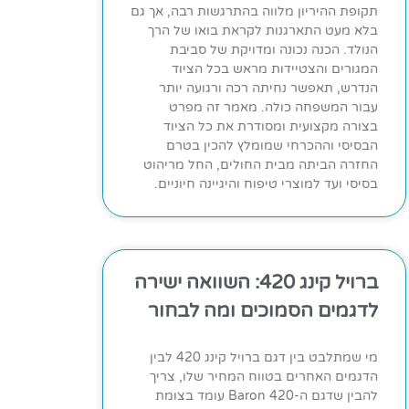
תקופת ההיריון מלווה בהתרגשות רבה, אך גם
בלא מעט התארגנות לקראת בואו של הרך
הנולד. הכנה נכונה ומדויקת של סביבת
המגורים והצטיידות מראש בכל הציוד
הנדרש, תאפשר נחיתה רכה ורגועה יותר
עבור המשפחה כולה. מאמר זה מפרט
בצורה מקצועית ומסודרת את כל הציוד
הבסיסי וההכרחי שמומלץ להכין בטרם
החזרה הביתה מבית החולים, החל מריהוט
בסיסי ועד למוצרי טיפוח והיגיינה חיוניים.
ברויל קינג 420: השוואה ישירה
לדגמים הסמוכים ומה לבחור
מי שמתלבט בין דגם ברויל קינג 420 לבין
הדגמים האחרים בטווח המחיר שלו, צריך
להבין שדגם ה-Baron 420 עומד בצומת