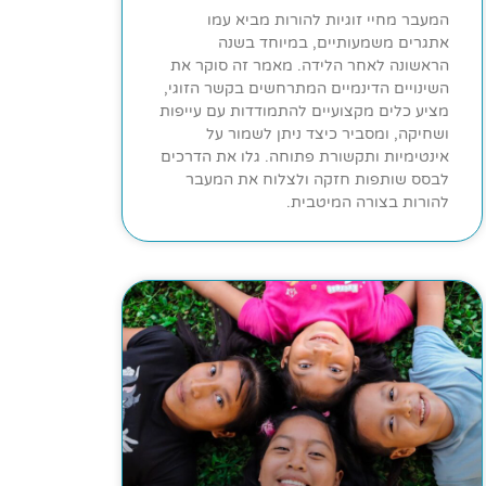
המעבר מחיי זוגיות להורות מביא עמו
אתגרים משמעותיים, במיוחד בשנה
הראשונה לאחר הלידה. מאמר זה סוקר את
השינויים הדינמיים המתרחשים בקשר הזוגי,
מציע כלים מקצועיים להתמודדות עם עייפות
ושחיקה, ומסביר כיצד ניתן לשמור על
אינטימיות ותקשורת פתוחה. גלו את הדרכים
לבסס שותפות חזקה ולצלוח את המעבר
להורות בצורה המיטבית.