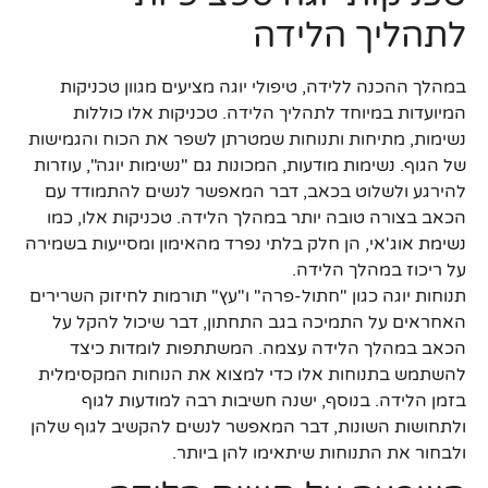
לתהליך הלידה
במהלך ההכנה ללידה, טיפולי יוגה מציעים מגוון טכניקות
המיועדות במיוחד לתהליך הלידה. טכניקות אלו כוללות
נשימות, מתיחות ותנוחות שמטרתן לשפר את הכוח והגמישות
של הגוף. נשימות מודעות, המכונות גם "נשימות יוגה", עוזרות
להירגע ולשלוט בכאב, דבר המאפשר לנשים להתמודד עם
הכאב בצורה טובה יותר במהלך הלידה. טכניקות אלו, כמו
נשימת אוג'אי, הן חלק בלתי נפרד מהאימון ומסייעות בשמירה
על ריכוז במהלך הלידה.
תנוחות יוגה כגון "חתול-פרה" ו"עץ" תורמות לחיזוק השרירים
האחראים על התמיכה בגב התחתון, דבר שיכול להקל על
הכאב במהלך הלידה עצמה. המשתתפות לומדות כיצד
להשתמש בתנוחות אלו כדי למצוא את הנוחות המקסימלית
בזמן הלידה. בנוסף, ישנה חשיבות רבה למודעות לגוף
ולתחושות השונות, דבר המאפשר לנשים להקשיב לגוף שלהן
ולבחור את התנוחות שיתאימו להן ביותר.