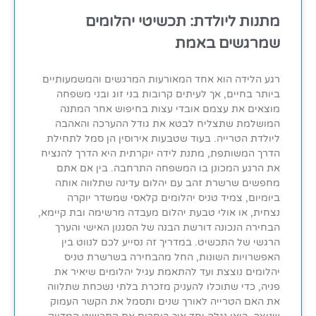
מתנות ליולדת: תכשיטי יהלומים
שמרגשים באמת
רגע הלידה הוא אחד המאורעות המרגשים והמשמעותיים
ביותר בחיים, אך לעיתים קרובות בני זוג ובני משפחה
מוצאים את עצמם אובדי עצות בחיפוש אחר המתנה
המושלמת שתצליח לבטא את גודל ההערכה והאהבה
ליולדת הטרייה. בעוד שטבעות אירוסין הן סמל לתחילת
הדרך המשותפת, מתנת לידה יוקרתית היא הדרך להנציח
את הרגע המכונן בו המשפחה התרחבה. בין אם אתם
מחפשים שרשרת זהב עם יהלום עדינה שתלווה אותה
ביומיום, צמיד טניס יהלומים קלאסי שמשדר יוקרה
נצחית, או אולי טבעת יהלום מעבדה מרשימה ובת קיימא,
הבחירה הנכונה דורשת הבנה של הסגנון האישי והערך
הרגשי של התכשיט. במדריך זה נסייע לכם לנווט בין
האפשרויות השונות, החל מהבחירה בשרשרת טניס
יהלומים נוצצת ועד להתאמת עגיל יהלומים שיאיר את
פניה, כדי שתוכלו להעניק מזכרת בלתי נשכחת שתלווה
את האם הטרייה לאורך שנים ותסמל את הקשר העמוק