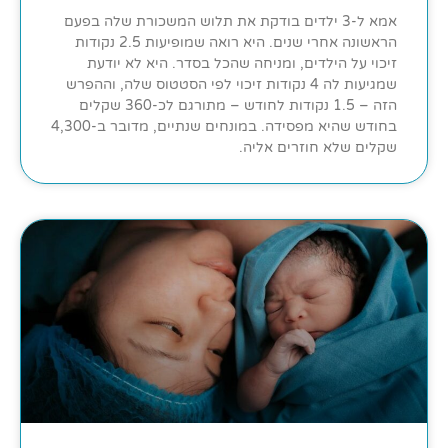
אמא ל-3 ילדים בודקת את תלוש המשכורת שלה בפעם
הראשונה אחרי שנים. היא רואה שמופיעות 2.5 נקודות
זיכוי על הילדים, ומניחה שהכל בסדר. היא לא יודעת
שמגיעות לה 4 נקודות זיכוי לפי הסטטוס שלה, וההפרש
הזה – 1.5 נקודות לחודש – מתורגם לכ-360 שקלים
בחודש שהיא מפסידה. במונחים שנתיים, מדובר ב-4,300
שקלים שלא חוזרים אליה.