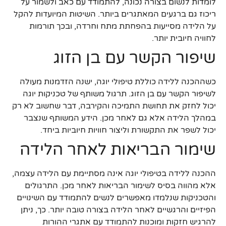
לומדות לנשום בצורה נכונה, להתמודד עם כאב ולשמור על
ריכוז גם ברגעים המאתגרים ביותר. השיטות המיועדות להקל
על הלידה מסייעות בהפחתת מתח וחרדה, ובכך תורמות
לחוויה חיובית יותר.
שיפור הקשר עם בן הזוג
כשההכנה ללידה כוללת טיפולי יוגה, ישנה הזדמנות מעולה
לשיפור הקשר עם בן הזוג. תרגול משותף של טכניקות יוגה
יכול לחזק את תחושת התמיכה והקירבה, דבר שחשוב לא רק
במהלך הלידה אלא גם לאחר מכן. הידע המשותף שנצבר
יכול לשפר את התקשורת וליצור חוויות חיוביות ביחד.
שימור הבריאות לאחר הלידה
ההכנה ללידה בטיפולי יוגה אינה מסתיימת עם הלידה עצמה,
אלא מהווה בסיס לשימור הבריאות לאחר מכן. התרגולים
והטכניקות שנלמדו מאפשרים לנשים להתמודד עם השינויים
הפיזיים והרגשיים לאחר הלידה בצורה טובה יותר. כך, ניתן
להרגיש חזקות ומוכנות להתמודד עם אתגרי ההורות