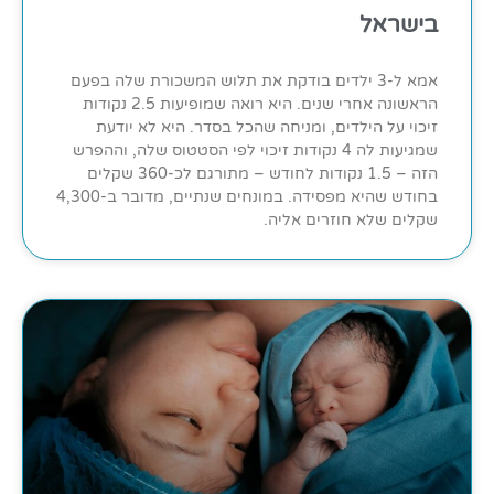
בישראל
אמא ל-3 ילדים בודקת את תלוש המשכורת שלה בפעם
הראשונה אחרי שנים. היא רואה שמופיעות 2.5 נקודות
זיכוי על הילדים, ומניחה שהכל בסדר. היא לא יודעת
שמגיעות לה 4 נקודות זיכוי לפי הסטטוס שלה, וההפרש
הזה – 1.5 נקודות לחודש – מתורגם לכ-360 שקלים
בחודש שהיא מפסידה. במונחים שנתיים, מדובר ב-4,300
שקלים שלא חוזרים אליה.