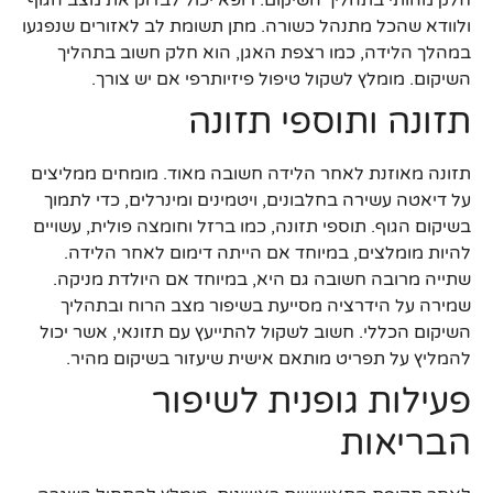
חלק מהותי בתהליך השיקום. רופא יכול לבדוק את מצב הגוף
ולוודא שהכל מתנהל כשורה. מתן תשומת לב לאזורים שנפגעו
במהלך הלידה, כמו רצפת האגן, הוא חלק חשוב בתהליך
השיקום. מומלץ לשקול טיפול פיזיותרפי אם יש צורך.
תזונה ותוספי תזונה
תזונה מאוזנת לאחר הלידה חשובה מאוד. מומחים ממליצים
על דיאטה עשירה בחלבונים, ויטמינים ומינרלים, כדי לתמוך
בשיקום הגוף. תוספי תזונה, כמו ברזל וחומצה פולית, עשויים
להיות מומלצים, במיוחד אם הייתה דימום לאחר הלידה.
שתייה מרובה חשובה גם היא, במיוחד אם היולדת מניקה.
שמירה על הידרציה מסייעת בשיפור מצב הרוח ובתהליך
השיקום הכללי. חשוב לשקול להתייעץ עם תזונאי, אשר יכול
להמליץ על תפריט מותאם אישית שיעזור בשיקום מהיר.
פעילות גופנית לשיפור
הבריאות