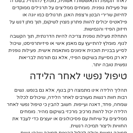
לאחר תקופת התאוששות ראשונית, מומלץ להתחיל בשגרה
של פעילות גופנית. מומחים ממליצים על תרגילים ממוקדים
לחיזוק שרירי הבטן ורצפת האגן. תרגולים כמו יוגה או
פילאטיס יכולים להוות פתרון מצוין לשיקום, תוך מתן דגש על
חיזוק הפיזי והגמישות.
התחלת פעילות גופנית צריכה להיות הדרגתית, תוך הקשבה
לגוף. מומלץ להתייעץ עם מאמן אישי או פיזיותרפיסט, שיכול
לסייע בבניית תוכנית אימונים מותאמת אישית. פעילות גופנית
לא רק מסייעת בשיקום הפיזי, אלא גם תורמת לבריאות
נפשית טובה יותר.
טיפול נפשי לאחר הלידה
תהליך הלידה אינו מתמצה רק בגוף, אלא גם בנפש. נשים
רבות חוות רגשות מעורבים לאחר הלידה, שיכולים לכלול
שמחה, פחד, דאגה ועייפות. חשוב להבין כי טיפול נפשי לאחר
הלידה יכול להוות מרכיב מרכזי בשיקום מהיר. מומחים
ממליצים על שיחות עם פסיכולוגים או יועצים כדי לעבד את
החוויות וליצור תמיכה רגשית.