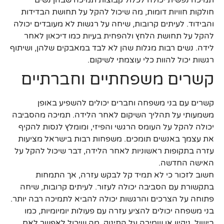
תמיכה נפשית יכולה לכלול קבוצות תמיכה שבהן נשים
חולקות חוויות דומות, מה שיכול להקל על תחושת הבדידות
והבידוד. לעיתים קרובות, שיחה על רגשות לא מעובדים יכולה
להקל על תחושת הלחץ ולהפחית בעיות כמו דיכאון לאחר
לידה. נשים רבות מגלות שהן לא לבד במאבקים שלהן, ושיתוף
רגשות יכול להוות כלי עוצמתי לשיקום.
קשרים משפחתיים וחברתיים
קשרים עם בני משפחה וחברים יכולים להשפיע באופן
משמעותי על תהליך השיקום לאחר הלידה. תמיכה מהסביבה
יכולה להקל על העומס הרגשי והפיזי, ומומלץ לנסות להקיף
את עצמך באנשים תומכים. משפחות רבות בישראל מציעות
עזרה בתקופות ראשוניות לאחר הלידה, דבר שיכול להקל על
האישה החדשה.
חשוב לזכור כי לא תמיד קל לבקש עזרה, אך התמחות
בתקשורת עם הסביבה יכולה לעזור. לעיתים קרובות, שיחה
פתוחה על הצרכים והרגשות יכולה להביא לתמיכה רבה יותר.
בני משפחה יכולים להציע עזרה עם פעולות יומיומיות, כמו
בישול, ניקיון או שמירה על התינוק, מה שיכול לאפשר לאם