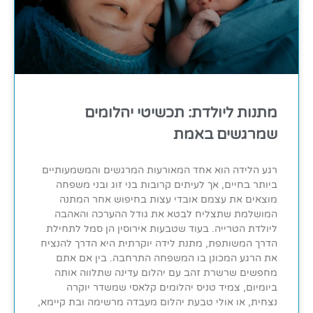
מתנות ליולדת: תכשיטי יהלומים
שמרגשים באמת
רגע הלידה הוא אחד המאורעות המרגשים והמשמעותיים
ביותר בחיים, אך לעיתים קרובות בני זוג ובני משפחה
מוצאים את עצמם אובדי עצות בחיפוש אחר המתנה
המושלמת שתצליח לבטא את גודל ההערכה והאהבה
ליולדת הטרייה. בעוד שטבעות אירוסין הן סמל לתחילת
הדרך המשותפת, מתנת לידה יוקרתית היא הדרך להנציח
את הרגע המכונן בו המשפחה התרחבה. בין אם אתם
מחפשים שרשרת זהב עם יהלום עדינה שתלווה אותה
ביומיום, צמיד טניס יהלומים קלאסי שמשדר יוקרה
נצחית, או אולי טבעת יהלום מעבדה מרשימה ובת קיימא,