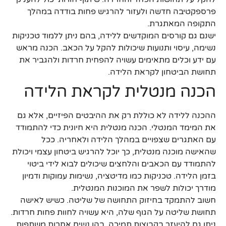
פרספקטיבה חדשה ולעזור להרגיש פחות בודדה במהלך
התקופה המאתגרת.
ישנם גם קורסים המוקדשים ללידה, בהם ניתן ללמוד טכניקות
נשימה, עיסוי ותנועות שיכולות להקל על הכאב. הכנה מראש
עם ידע וכלים מתאימים עשויה להפחית חרדות ולהגביר את
תחושת הביטחון לקראת הלידה.
הכנה מנטלית לקראת הלידה
ההכנה ללידה לא כוללת רק את ההיבטים הפיזיים, אלא גם
את המימד המנטלי. הכנה מנטלית היא חיונית כדי להתמודד
עם האתגרים שצפויים במהלך הלידה ולאחריה. ככל
שהאישה מוכנה מנטלית, כך יוכל להרגיש ביטחון עצמי ויכולת
להתמודד עם הכאבים והלחצים שיכולים לבוא לידי ביטוי
בזמן הלידה. טכניקות כמו מדיטציה, נשימות עמוקות ודמיון
מודרך יכולות לשפר את המוכנות המנטלית.
חשוב להתמקד בחיזוק התחושה של שליטה. כשיש לאישה
תחושת שליטה על הגוף שלה, היא עשויה לחוות פחות חרדות.
ניתן גם להיעזר בקבוצות תמיכה, בהן נשים אחרות משתפות