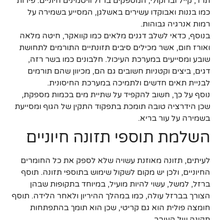
תרד, קייל וברוקולי, המספקים ברזל וויטמינים חיוניים. פירות
כמו בננות ואבוקדו עשירים באשלגן, המסייע בשמירה על
רמות אנרגיה גבוהות.
בנוסף, כדאי לשלב דגנים מלאים כמו קוואקר, חיטה מלאה
ואורז חום, אשר מכילים סיבים תזונתיים התורמים לתחושת
שובע ומסייעים במערכת העיכול. חלבונים כמו בשר רזה,
דגים, ביצים וקטניות חשובים גם הם, מכיוון שהם תורמים
לבניית תאים חדשים ולתמיכה במערכת החיסונית.
נוסף על כך, חשוב להקפיד על שתיית מים בכמות מספקת,
שכן הידרציה טובה תומכת בתפקוד התקין של הגוף ומסייעת
בשמירה על עור בריא.
השלמת תוספי תזונה חיוניים
לעיתים, תזונה מאוזנת עשויה שלא לספק את כל החומרים
החיוניים, ולכן יש מקום לשקול שימוש בתוספי תזונה. תוסף
ברזל, למשל, עשוי להיות מועיל, במיוחד בתקופות שבהן
הצורך בברזל עולה, כמו במהלך ההיריון ולאחר הלידה. תוסף
חומצה פולית הוא גם קריטי, שכן הוא תומך בהתפתחות
תקינה של העובר.