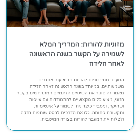
מזוגיות להורות: המדריך המלא
לשמירה על הקשר בשנה הראשונה
לאחר הלידה
המעבר מחיי זוגיות להורות מביא עמו אתגרים
משמעותיים, במיוחד בשנה הראשונה לאחר הלידה.
מאמר זה סוקר את השינויים הדינמיים המתרחשים בקשר
הזוגי, מציע כלים מקצועיים להתמודדות עם עייפות
ושחיקה, ומסביר כיצד ניתן לשמור על אינטימיות
ותקשורת פתוחה. גלו את הדרכים לבסס שותפות חזקה
ולצלוח את המעבר להורות בצורה המיטבית.