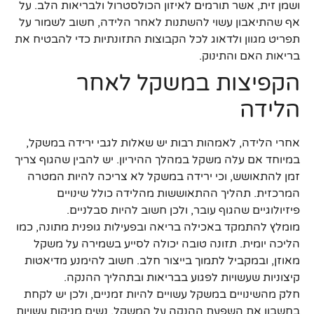
ושמן זית, אשר תורמים לאיזון הכולסטרול ולבריאות הלב. על
אף שהתיאבון עשוי להשתנות לאחר הלידה, חשוב לשמור על
תפריט מגוון ולדאוג לכל הקבוצות התזונתיות כדי להבטיח את
בריאות האם והתינוק.
הקפיצות במשקל לאחר
הלידה
אחרי הלידה, לאמהות רבות יש שאלות לגבי ירידה במשקל,
במיוחד אם עלה משקל במהלך ההיריון. יש להבין שהגוף צריך
זמן להתאושש, וכי ירידה במשקל לא צריכה להיות המטרה
המרכזית. תהליך ההתאוששות מהלידה כולל שינויים
פיזיולוגיים שהגוף עובר, ולכן חשוב להיות סבלניים.
מומלץ להתמקד באכילה בריאה ובפעילות גופנית מתונה, כמו
הליכה יומית. תזונה טובה יכולה לסייע בשמירה על משקל
מאוזן, ובמקביל לתמוך בייצור חלב. חשוב להימנע מדיאטות
קיצוניות שעשויות לפגוע בבריאות ובתהליך ההנקה.
חלק מהשינויים במשקל עשויים להיות זמניים, ולכן יש לקחת
בחשבון את השפעת ההנקה על המשקל. נשים מניקות עשויות