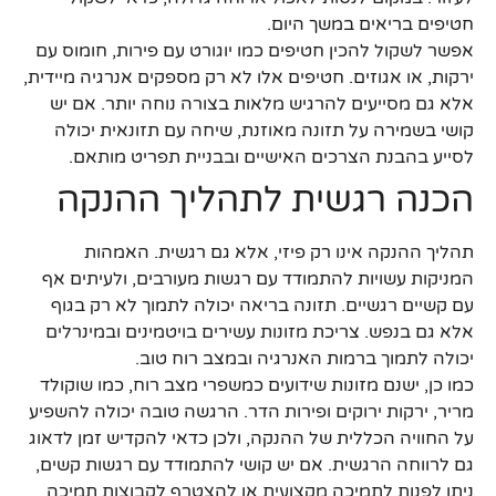
חטיפים בריאים במשך היום.
אפשר לשקול להכין חטיפים כמו יוגורט עם פירות, חומוס עם
ירקות, או אגוזים. חטיפים אלו לא רק מספקים אנרגיה מיידית,
אלא גם מסייעים להרגיש מלאות בצורה נוחה יותר. אם יש
קושי בשמירה על תזונה מאוזנת, שיחה עם תזונאית יכולה
לסייע בהבנת הצרכים האישיים ובבניית תפריט מותאם.
הכנה רגשית לתהליך ההנקה
תהליך ההנקה אינו רק פיזי, אלא גם רגשית. האמהות
המניקות עשויות להתמודד עם רגשות מעורבים, ולעיתים אף
עם קשיים רגשיים. תזונה בריאה יכולה לתמוך לא רק בגוף
אלא גם בנפש. צריכת מזונות עשירים בויטמינים ובמינרלים
יכולה לתמוך ברמות האנרגיה ובמצב רוח טוב.
כמו כן, ישנם מזונות שידועים כמשפרי מצב רוח, כמו שוקולד
מריר, ירקות ירוקים ופירות הדר. הרגשה טובה יכולה להשפיע
על החוויה הכללית של ההנקה, ולכן כדאי להקדיש זמן לדאוג
גם לרווחה הרגשית. אם יש קושי להתמודד עם רגשות קשים,
ניתן לפנות לתמיכה מקצועית או להצטרף לקבוצות תמיכה