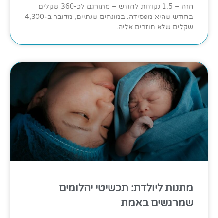
הזה – 1.5 נקודות לחודש – מתורגם לכ-360 שקלים
בחודש שהיא מפסידה. במונחים שנתיים, מדובר ב-4,300
שקלים שלא חוזרים אליה.
מתנות ליולדת: תכשיטי יהלומים
שמרגשים באמת