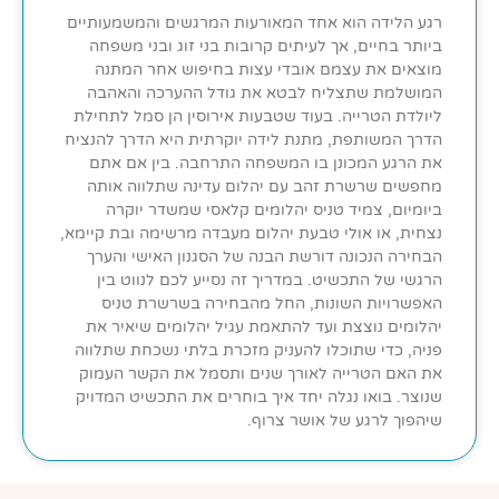
רגע הלידה הוא אחד המאורעות המרגשים והמשמעותיים
ביותר בחיים, אך לעיתים קרובות בני זוג ובני משפחה
מוצאים את עצמם אובדי עצות בחיפוש אחר המתנה
המושלמת שתצליח לבטא את גודל ההערכה והאהבה
ליולדת הטרייה. בעוד שטבעות אירוסין הן סמל לתחילת
הדרך המשותפת, מתנת לידה יוקרתית היא הדרך להנציח
את הרגע המכונן בו המשפחה התרחבה. בין אם אתם
מחפשים שרשרת זהב עם יהלום עדינה שתלווה אותה
ביומיום, צמיד טניס יהלומים קלאסי שמשדר יוקרה
נצחית, או אולי טבעת יהלום מעבדה מרשימה ובת קיימא,
הבחירה הנכונה דורשת הבנה של הסגנון האישי והערך
הרגשי של התכשיט. במדריך זה נסייע לכם לנווט בין
האפשרויות השונות, החל מהבחירה בשרשרת טניס
יהלומים נוצצת ועד להתאמת עגיל יהלומים שיאיר את
פניה, כדי שתוכלו להעניק מזכרת בלתי נשכחת שתלווה
את האם הטרייה לאורך שנים ותסמל את הקשר העמוק
שנוצר. בואו נגלה יחד איך בוחרים את התכשיט המדויק
שיהפוך לרגע של אושר צרוף.