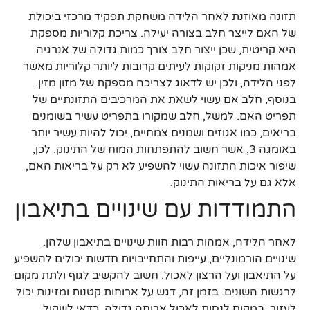
תזונה מאוזנת לאחר הלידה משחקת תפקיד מרכזי ביכולת
של האם לייצר חלב בצורה יעילה. צריכת קלוריות מספקת
היא קריטית, שכן ייצור חלב צורך כמות גדולה של אנרגיה.
אמהות מניקות זקוקות לעיתים קרובות ליותר קלוריות מאשר
לפני הלידה, ולכן יש לדאוג לצריכה מספקת של מזון מזין.
בנוסף, חלב אם עשוי לשאת את המרכיבים התזונתיים של
תפריט האם. למשל, חלב שמקורו בתפריט עשיר בשומנים
בריאים, כמו אגוזים ושמנים צמחיים, יכול להיות עשיר יותר
באומגה 3, אשר חשוב להתפתחות המוח של התינוק. לכן,
שיפור איכות התזונה עשוי להשפיע לא רק על בריאות האם,
אלא גם על בריאות התינוק.
התמודדות עם שינויים בתיאבון
לאחר הלידה, אמהות רבות חוות שינויים בתיאבון שלהן.
שינויים הורמונליים, עייפות והתחייבויות חדשות יכולים להשפיע
על התיאבון ועל הרצון לאכול. חשוב להקשיב לגוף ולתת מקום
לרגשות השונים. בזמן זה, דגש על ארוחות קטנות ומזינות יכול
לעזור. במקום לנסות לאכול ארוחה גדולה, כדאי לשקול