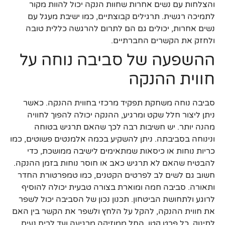
והצלחות עם נשים אחרות שחוות הנקה יכול להוות מקור
לתמיכה רגשית. תרגילים קבוצתיים, כמו ישיבת מעגל עם
נשים אחרות, יכולים גם הם לתרום להרגשה כללית טובה
ולחזק את הקשרים החברתיים.
ההשפעה של סביבה נוחה על
חווית ההנקה
סביבה נוחה משחקת תפקיד מרכזי בחווית ההנקה. כאשר
ניתן ליצור חלל שקט ומרגיע, ההנקה יכולה להפוך לחוויה
מהנה יותר. יש חשיבות רבה לכך שהאם תרגיש בטוחה
ונינוחה בסביבתה. ניתן להשקיע בכמה אלמנטים פשוטים, כמו
כריות נוחות או כיסאות שמתאימים לישיבה ממושכת, כדי
להבטיח שהאם לא תרגיש כאב או חוסר נוחות בזמן ההנקה.
חשוב גם לשים לב לפרטים הקטנים, כמו טמפרטורת החדר
ותאורה. סביבה חמה ומוארת בצורה טבעית יכולה להוסיף
לרוגע ולתחושת הביטחון. תכנון נכון של הסביבה יכול לשפר
את חווית ההנקה, להקל על הלחץ ולשפר את הקשר בין האם
לתינוק. כל פרט קטן, החל ממוזיקה מרגיעה ועד לריח נעים,