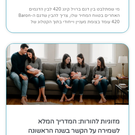
מי שמתלבט בין דגם ברויל קינג 420 לבין הדגמים
האחרים בטווח המחיר שלו, צריך להבין שדגם ה-Baron
420 עומד בצומת מעניין וייחודי בתוך הקטלוג של
מזוגיות להורות: המדריך המלא
לשמירה על הקשר בשנה הראשונה