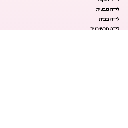
לידה טבעית
לידה בבית
לידה מכשירנית
לידה בבית
לידה קיסרית
לידת תאומים
מאמרים אחרונים
בריאות האם והעובר: כל הכלים והבדיקות להריון בטוח
ובריא
הכנה ללידה: המדריך המקיף לכל מה שצריך לקנות לתינוק
לפני שמגיע הביתה
ברויל קינג 420: השוואה ישירה לדגמים הסמוכים ומה