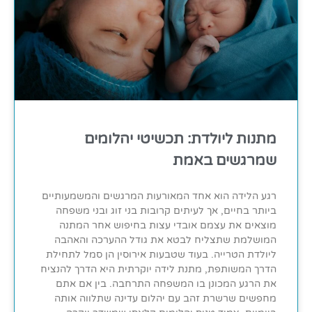
מתנות ליולדת: תכשיטי יהלומים
שמרגשים באמת
רגע הלידה הוא אחד המאורעות המרגשים והמשמעותיים
ביותר בחיים, אך לעיתים קרובות בני זוג ובני משפחה
מוצאים את עצמם אובדי עצות בחיפוש אחר המתנה
המושלמת שתצליח לבטא את גודל ההערכה והאהבה
ליולדת הטרייה. בעוד שטבעות אירוסין הן סמל לתחילת
הדרך המשותפת, מתנת לידה יוקרתית היא הדרך להנציח
את הרגע המכונן בו המשפחה התרחבה. בין אם אתם
מחפשים שרשרת זהב עם יהלום עדינה שתלווה אותה