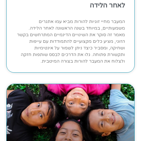
לאחר הלידה
המעבר מחיי זוגיות להורות מביא עמו אתגרים
משמעותיים, במיוחד בשנה הראשונה לאחר הלידה.
מאמר זה סוקר את השינויים הדינמיים המתרחשים בקשר
הזוגי, מציע כלים מקצועיים להתמודדות עם עייפות
ושחיקה, ומסביר כיצד ניתן לשמור על אינטימיות
ותקשורת פתוחה. גלו את הדרכים לבסס שותפות חזקה
ולצלוח את המעבר להורות בצורה המיטבית.