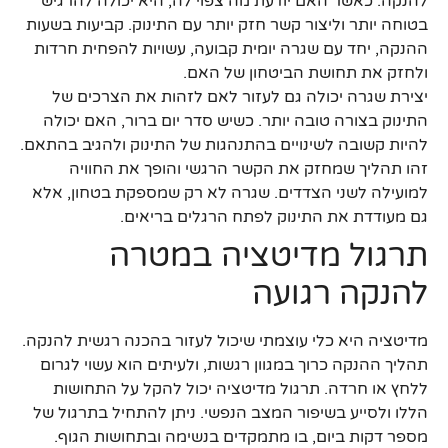
להנקה. כאשר האם יודעת מה צפוי לה, היא יכולה להרגיש
בטוחה יותר וליצור קשר חזק יותר עם התינוק. קביעות בשעות
ההנקה, יחד עם שגרה יומית קבועה, עשויות להפחית חרדות
ולחזק את תחושת הביטחון של האם.
יצירת שגרה יכולה גם לעזור לאם לזהות את הצרכים של
התינוק בצורה טובה יותר. כשיש סדר יום ברור, האם יכולה
להיות קשובה לשינויים בהתנהגות של התינוק ולהגיב בהתאם.
זהו תהליך שמחזק את הקשר הרגשי והופך את החוויה
למועילה לשני הצדדים. שגרה לא רק שמספקת בטחון, אלא
גם מעודדת את התינוק לפתח הרגלים בריאים.
תרגול מדיטציה במטרה
להנקה רגועה
מדיטציה היא כלי עוצמתי שיכול לעזור בהכנה רגשית להנקה.
תהליך ההנקה כרוך במגוון רגשות, ולעיתים הוא עשוי לגרום
ללחץ או חרדה. תרגול מדיטציה יכול להקל על התחושות
הללו ולסייע בשיפור המצב הנפשי. ניתן להתחיל בתרגול של
מספר דקות ביום, בו מתמקדים בנשימה ובתחושות הגוף.