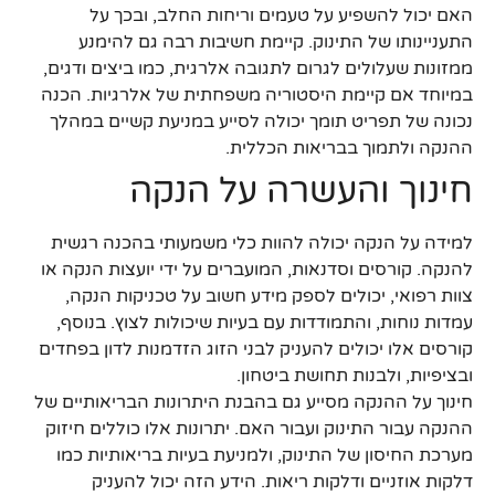
האם יכול להשפיע על טעמים וריחות החלב, ובכך על
התעניינותו של התינוק. קיימת חשיבות רבה גם להימנע
ממזונות שעלולים לגרום לתגובה אלרגית, כמו ביצים ודגים,
במיוחד אם קיימת היסטוריה משפחתית של אלרגיות. הכנה
נכונה של תפריט תומך יכולה לסייע במניעת קשיים במהלך
ההנקה ולתמוך בבריאות הכללית.
חינוך והעשרה על הנקה
למידה על הנקה יכולה להוות כלי משמעותי בהכנה רגשית
להנקה. קורסים וסדנאות, המועברים על ידי יועצות הנקה או
צוות רפואי, יכולים לספק מידע חשוב על טכניקות הנקה,
עמדות נוחות, והתמודדות עם בעיות שיכולות לצוץ. בנוסף,
קורסים אלו יכולים להעניק לבני הזוג הזדמנות לדון בפחדים
ובציפיות, ולבנות תחושת ביטחון.
חינוך על ההנקה מסייע גם בהבנת היתרונות הבריאותיים של
ההנקה עבור התינוק ועבור האם. יתרונות אלו כוללים חיזוק
מערכת החיסון של התינוק, ולמניעת בעיות בריאותיות כמו
דלקות אוזניים ודלקות ריאות. הידע הזה יכול להעניק