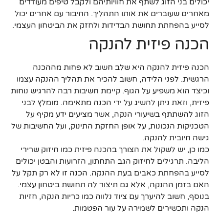
יכולים בני הזוג לשתף את חוויותיהם ולקבל טיפים מעודדים
מאחרים שעוברים את אותו התהליך. החיבור עם אחרים יכול
לסייע בהפחתת תחושת הבדידות ולחזק את הביטחון העצמי.
הכנה פיזית להנקה
הכנה פיזית להנקה היא שלב חשוב לא פחות מההכנה
הרגשית. לפני הלידה, חשוב להכיר את תהליך ההנקה עצמו
וכיצד הוא משפיע על הגוף. קיימת חשיבות רבה להרגיש נוחות
פיזית, וזאת ניתן להשיג על ידי הכנה מתאימה. מומלץ לבני
הזוג להשתתף בשיעורי הנקה, אשר מציעים ידע מקיף על
הטכניקות הנכונות, על אופן החזקת התינוק, ועל החשיבות של
גישה חיובית להנקה.
כמו כן, יש לשקול את הצורך בהכנה פיזית כמו חיזוק שרירי
הליבה. תרגילים לחיזוק הגב התחתון, הזרועות והבטן יכולים
לסייע בהפחתת כאבים בעת ההנקה. הכנה זו לא רק תקל על
האם בזמן ההנקה, אלא גם תיצור לה תחושת ביטחון עצמי.
בנוסף, חשוב להיערך עם ציוד נלווה כמו כריות הנקה, חזיות
הנקה ותכשירים לשמירה על עור הפטמות.