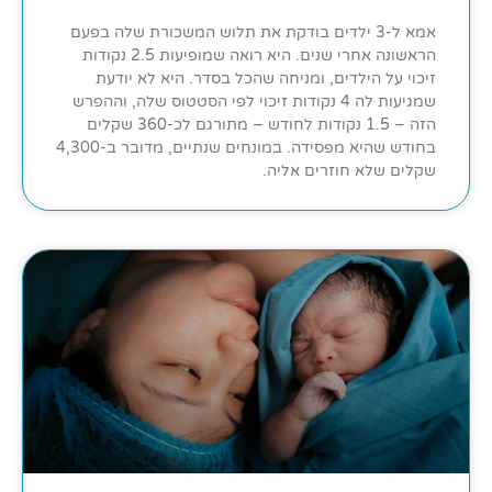
אמא ל-3 ילדים בודקת את תלוש המשכורת שלה בפעם
הראשונה אחרי שנים. היא רואה שמופיעות 2.5 נקודות
זיכוי על הילדים, ומניחה שהכל בסדר. היא לא יודעת
שמגיעות לה 4 נקודות זיכוי לפי הסטטוס שלה, וההפרש
הזה – 1.5 נקודות לחודש – מתורגם לכ-360 שקלים
בחודש שהיא מפסידה. במונחים שנתיים, מדובר ב-4,300
שקלים שלא חוזרים אליה.