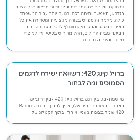
התארגנות לקראת בואו של הרך הנולד. הכנה נכונה
ומדויקת של סביבת המגורים והצטיידות מראש בכל הציוד
הנדרש, תאפשר נחיתה רכה ורגועה יותר עבור המשפחה
כולה. מאמר זה מפרט בצורה מקצועית ומסודרת את כל
הציוד הבסיסי וההכרחי שמומלץ להכין בטרם החזרה
הביתה מבית החולים, החל מריהוט בסיסי ועד למוצרי
טיפוח והיגיינה חיוניים.
ברויל קינג 420: השוואה ישירה לדגמים
הסמוכים ומה לבחור
מי שמתלבט בין דגם ברויל קינג 420 לבין הדגמים
האחרים בטווח המחיר שלו, צריך להבין שדגם ה-Baron
420 עומד בצומת מעניין וייחודי בתוך הקטלוג של