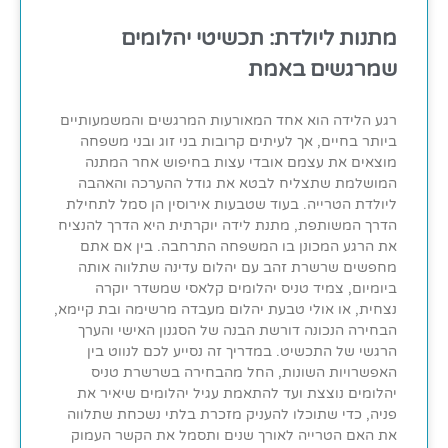
מתנות ליולדת: תכשיטי יהלומים
שמרגשים באמת
רגע הלידה הוא אחד המאורעות המרגשים והמשמעותיים
ביותר בחיים, אך לעיתים קרובות בני זוג ובני משפחה
מוצאים את עצמם אובדי עצות בחיפוש אחר המתנה
המושלמת שתצליח לבטא את גודל ההערכה והאהבה
ליולדת הטרייה. בעוד שטבעות אירוסין הן סמל לתחילת
הדרך המשותפת, מתנת לידה יוקרתית היא הדרך להנציח
את הרגע המכונן בו המשפחה התרחבה. בין אם אתם
מחפשים שרשרת זהב עם יהלום עדינה שתלווה אותה
ביומיום, צמיד טניס יהלומים קלאסי שמשדר יוקרה
נצחית, או אולי טבעת יהלום מעבדה מרשימה ובת קיימא,
הבחירה הנכונה דורשת הבנה של הסגנון האישי והערך
הרגשי של התכשיט. במדריך זה נסייע לכם לנווט בין
האפשרויות השונות, החל מהבחירה בשרשרת טניס
יהלומים נוצצת ועד להתאמת עגיל יהלומים שיאיר את
פניה, כדי שתוכלו להעניק מזכרת בלתי נשכחת שתלווה
את האם הטרייה לאורך שנים ותסמל את הקשר העמוק