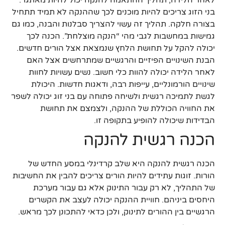
לאחר הלידה, תהליך ההתאמה להנקה יכול להיות מאתגר.
בני הזוג צריכים להיות מוכנים לכך שההנקה לא תמיד תתחיל
בצורה חלקה. תהליך זה עשוי להצריך סבלנות והבנה, כמו גם
גמישות במחשבות לגבי מהי “הנקה מוצלחת”. הכנה לכך
יכולה להקל על תחושת הלחץ שנמצאת אצל הורים חדשים.
הבנת השינויים הפיזיים והרגשיים שמתרחשים אצל האם
לאחר הלידה יכולה להוות כלי חשוב. נשים עשויות לחוות
שינויים הורמונליים, עייפות רבה, ודאגות חדשות. היכולת
לגשת לתמיכה רגשית ולשיחה פתוחה עם בני זוג יכולה לשפר
את החוויה הכוללת של ההנקה, ולצמצם את תחושת
הבדידות שיכולה להופיע בתקופה זו.
הכנה רגשית להנקה
הכנה רגשית להנקה היא שלב קרדינלי במסע החדש של
הורות. זוגות עתידים להיות הורים צריכים להבין את החשיבות
של התהליך, לא רק עבור התינוק אלא גם עבור מערכת
היחסים ביניהם. חוויית ההנקה יכולה לעצב את הקשרים
הרגשיים בין ההורים לתינוק, ולכן כדאי להתכונן לכך מראש.