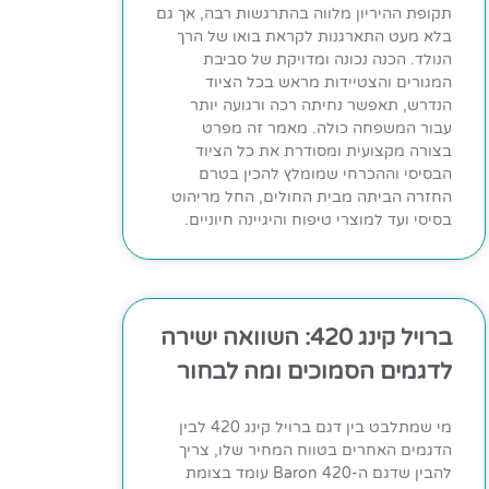
תקופת ההיריון מלווה בהתרגשות רבה, אך גם
בלא מעט התארגנות לקראת בואו של הרך
הנולד. הכנה נכונה ומדויקת של סביבת
המגורים והצטיידות מראש בכל הציוד
הנדרש, תאפשר נחיתה רכה ורגועה יותר
עבור המשפחה כולה. מאמר זה מפרט
בצורה מקצועית ומסודרת את כל הציוד
הבסיסי וההכרחי שמומלץ להכין בטרם
החזרה הביתה מבית החולים, החל מריהוט
בסיסי ועד למוצרי טיפוח והיגיינה חיוניים.
ברויל קינג 420: השוואה ישירה
לדגמים הסמוכים ומה לבחור
מי שמתלבט בין דגם ברויל קינג 420 לבין
הדגמים האחרים בטווח המחיר שלו, צריך
להבין שדגם ה-Baron 420 עומד בצומת