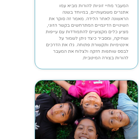
המעבר מחיי זוגיות להורות מביא עמו
אתגרים משמעותיים, במיוחד בשנה
הראשונה לאחר הלידה. מאמר זה סוקר את
השינויים הדינמיים המתרחשים בקשר הזוגי,
מציע כלים מקצועיים להתמודדות עם עייפות
ושחיקה, ומסביר כיצד ניתן לשמור על
אינטימיות ותקשורת פתוחה. גלו את הדרכים
לבסס שותפות חזקה ולצלוח את המעבר
להורות בצורה המיטבית.