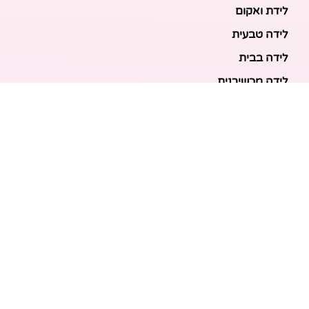
לידת ואקום
לידה טבעית
לידה בבית
לידה מכשירנית
לידה בבית
לידה קיסרית
לידת תאומים
מאמרים אחרונים
בריאות האם והעובר: כל הכלים והבדיקות להריון בטוח
ובריא
הכנה ללידה: המדריך המקיף לכל מה שצריך לקנות לתינוק
לפני שמגיע הביתה