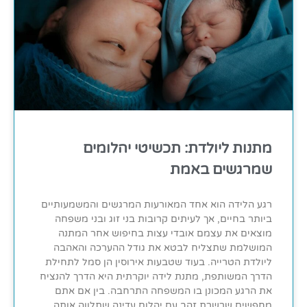
מתנות ליולדת: תכשיטי יהלומים
שמרגשים באמת
רגע הלידה הוא אחד המאורעות המרגשים והמשמעותיים
ביותר בחיים, אך לעיתים קרובות בני זוג ובני משפחה
מוצאים את עצמם אובדי עצות בחיפוש אחר המתנה
המושלמת שתצליח לבטא את גודל ההערכה והאהבה
ליולדת הטרייה. בעוד שטבעות אירוסין הן סמל לתחילת
הדרך המשותפת, מתנת לידה יוקרתית היא הדרך להנציח
את הרגע המכונן בו המשפחה התרחבה. בין אם אתם
מחפשים שרשרת זהב עם יהלום עדינה שתלווה אותה