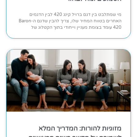
מי שמתלבט בין דגם ברויל קינג 420 לבין הדגמים
האחרים בטווח המחיר שלו, צריך להבין שדגם ה-Baron
420 עומד בצומת מעניין וייחודי בתוך הקטלוג של
מזוגיות להורות: המדריך המלא