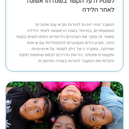
לשמירה על הקשר בשנה הראשונה
לאחר הלידה
המעבר מחיי זוגיות להורות מביא עמו אתגרים
משמעותיים, במיוחד בשנה הראשונה לאחר הלידה.
מאמר זה סוקר את השינויים הדינמיים המתרחשים בקשר
הזוגי, מציע כלים מקצועיים להתמודדות עם עייפות
ושחיקה, ומסביר כיצד ניתן לשמור על אינטימיות
ותקשורת פתוחה. גלו את הדרכים לבסס שותפות חזקה
ולצלוח את המעבר להורות בצורה המיטבית.