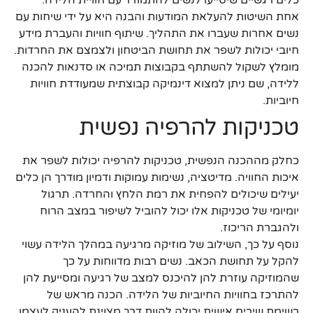
כלים רגשיים שיסייעו לנשים להתמודד עם חוויית הלידה.
אחת השיטות להעלאת המודעות והבנה היא על ידי שיחות עם
נשים אחרות שעברו את התהליך. שיתוף חוויות והעברת מידע
חיובי יכולות לשפר את תחושת הביטחון ולצמצם את החרדות.
מומלץ לשקול להשתתף בקבוצות תמיכה או סדנאות להכנה
ללידה, שם ניתן למצוא דינמיקה קבוצתית שמעודדת חוויות
חיוביות.
טכניקות להרפיה נפשית
כחלק מההכנה הנפשית, טכניקות להרפיה יכולות לשפר את
איכות החוויה. מדיטציה, נשימות עמוקות ודמיון מודרך הן כלים
יעילים שיכולים להפחית את רמת הלחץ והחרדה. תרגול
יומיומי של טכניקות אלו יכול להוביל לשיפור במצב הרוח
ולהגברת הריכוז.
נוסף על כך, השילוב של מוזיקה מרגיעה במהלך הלידה עשוי
להקל על תחושת הכאב. נשים רבות מדווחות על כך
שהמוזיקה עוזרת להן להיכנס למצב של רגיעה ומסייעת להן
להתרכז בחוויות החיוביות של הלידה. הכנה מראש של
רשימת שירים אישית יכולה להוות דרך מצוינת להעניק לעצמן