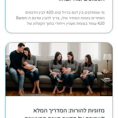
מי שמתלבט בין דגם ברויל קינג 420 לבין הדגמים
האחרים בטווח המחיר שלו, צריך להבין שדגם ה-Baron
420 עומד בצומת מעניין וייחודי בתוך הקטלוג של
מזוגיות להורות: המדריך המלא