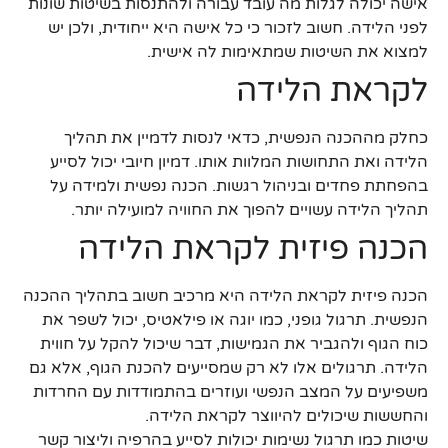
אישה יכולה לגלות מה עובד עבורה ולהתנסות בשיטות שונות
לפני הלידה. חשוב לזכור כי כל אישה היא ייחודית, ולכן יש
למצוא את השיטות שמתאימות לה אישית.
לקראת הלידה
כחלק מההכנה הנפשית, כדאי לנסות לדמיין את תהליך
הלידה ואת התחושות המלוות אותו. דמיון חיובי יכול לסייע
בהפחתת פחדים ובניהול רגשות. הכנה נפשית ולמידה על
תהליך הלידה עשויים להפוך את החוויה למועילה יותר.
הכנה פיזית לקראת הלידה
הכנה פיזית לקראת הלידה היא מרכיב חשוב בתהליך ההכנה
הנפשית. תרגול גופני, כמו יוגה או פילאטיס, יכול לשפר את
כוח הגוף ולהגביר את הגמישות, דבר שיכול להקל על חווית
הלידה. תרגולים אלו לא רק שמסייעים להכנת הגוף, אלא גם
משפיעים על המצב הנפשי ועוזרים בהתמודדות עם החרדות
והחששות שיכולים להיווצר לקראת הלידה.
שיטות כמו תרגול נשימות יכולות לסייע בהרפיה וליצור קשר