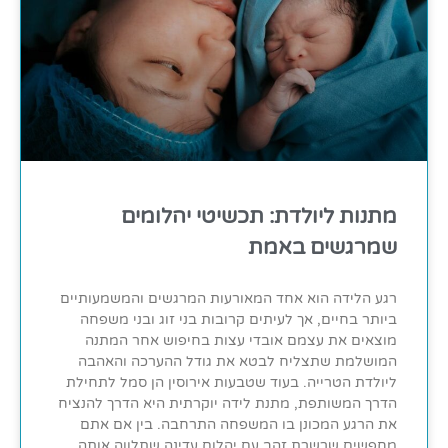
מתנות ליולדת: תכשיטי יהלומים
שמרגשים באמת
רגע הלידה הוא אחד המאורעות המרגשים והמשמעותיים
ביותר בחיים, אך לעיתים קרובות בני זוג ובני משפחה
מוצאים את עצמם אובדי עצות בחיפוש אחר המתנה
המושלמת שתצליח לבטא את גודל ההערכה והאהבה
ליולדת הטרייה. בעוד שטבעות אירוסין הן סמל לתחילת
הדרך המשותפת, מתנת לידה יוקרתית היא הדרך להנציח
את הרגע המכונן בו המשפחה התרחבה. בין אם אתם
מחפשים שרשרת זהב עם יהלום עדינה שתלווה אותה