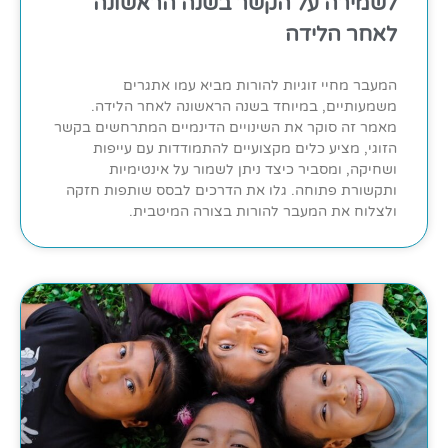
לשמירה על הקשר בשנה הראשונה
לאחר הלידה
המעבר מחיי זוגיות להורות מביא עמו אתגרים
משמעותיים, במיוחד בשנה הראשונה לאחר הלידה.
מאמר זה סוקר את השינויים הדינמיים המתרחשים בקשר
הזוגי, מציע כלים מקצועיים להתמודדות עם עייפות
ושחיקה, ומסביר כיצד ניתן לשמור על אינטימיות
ותקשורת פתוחה. גלו את הדרכים לבסס שותפות חזקה
ולצלוח את המעבר להורות בצורה המיטבית.