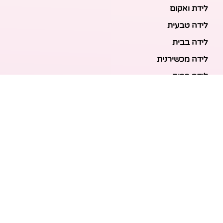
לידת ואקום
לידה טבעית
לידה בבית
לידה מכשירנית
לידה בבית
לידה קיסרית
לידת תאומים
מאמרים אחרונים
בריאות האם והעובר: כל הכלים והבדיקות להריון בטוח
ובריא
הכנה ללידה: המדריך המקיף לכל מה שצריך לקנות לתינוק
לפני שמגיע הביתה