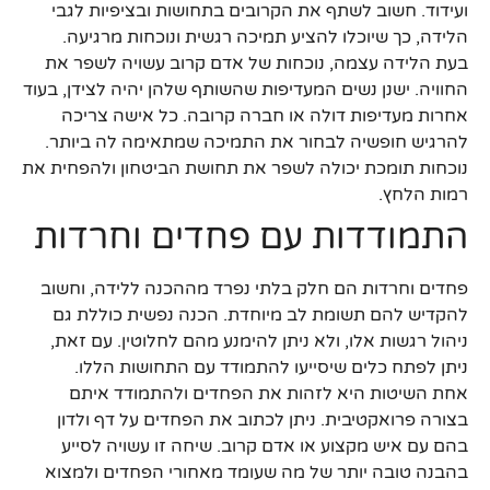
ועידוד. חשוב לשתף את הקרובים בתחושות ובציפיות לגבי
הלידה, כך שיוכלו להציע תמיכה רגשית ונוכחות מרגיעה.
בעת הלידה עצמה, נוכחות של אדם קרוב עשויה לשפר את
החוויה. ישנן נשים המעדיפות שהשותף שלהן יהיה לצידן, בעוד
אחרות מעדיפות דולה או חברה קרובה. כל אישה צריכה
להרגיש חופשיה לבחור את התמיכה שמתאימה לה ביותר.
נוכחות תומכת יכולה לשפר את תחושת הביטחון ולהפחית את
רמות הלחץ.
התמודדות עם פחדים וחרדות
פחדים וחרדות הם חלק בלתי נפרד מההכנה ללידה, וחשוב
להקדיש להם תשומת לב מיוחדת. הכנה נפשית כוללת גם
ניהול רגשות אלו, ולא ניתן להימנע מהם לחלוטין. עם זאת,
ניתן לפתח כלים שיסייעו להתמודד עם התחושות הללו.
אחת השיטות היא לזהות את הפחדים ולהתמודד איתם
בצורה פרואקטיבית. ניתן לכתוב את הפחדים על דף ולדון
בהם עם איש מקצוע או אדם קרוב. שיחה זו עשויה לסייע
בהבנה טובה יותר של מה שעומד מאחורי הפחדים ולמצוא