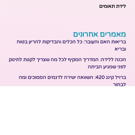
לידת תאומים
מאמרים אחרונים
בריאות האם והעובר: כל הכלים והבדיקות להריון בטוח
ובריא
הכנה ללידה: המדריך המקיף לכל מה שצריך לקנות לתינוק
לפני שמגיע הביתה
ברויל קינג 420: השוואה ישירה לדגמים הסמוכים ומה
לבחור
מזוגיות להורות: המדריך המלא לשמירה על הקשר בשנה
הראשונה לאחר הלידה
נקודות זיכוי לילדים – איך מחושבת הטבת המס שמגיעה
למשפחות בישראל