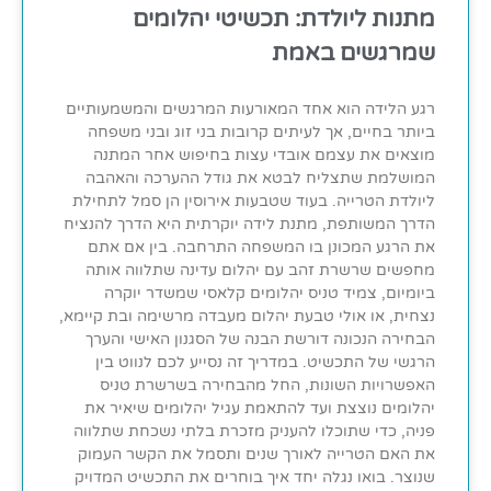
מתנות ליולדת: תכשיטי יהלומים
שמרגשים באמת
רגע הלידה הוא אחד המאורעות המרגשים והמשמעותיים
ביותר בחיים, אך לעיתים קרובות בני זוג ובני משפחה
מוצאים את עצמם אובדי עצות בחיפוש אחר המתנה
המושלמת שתצליח לבטא את גודל ההערכה והאהבה
ליולדת הטרייה. בעוד שטבעות אירוסין הן סמל לתחילת
הדרך המשותפת, מתנת לידה יוקרתית היא הדרך להנציח
את הרגע המכונן בו המשפחה התרחבה. בין אם אתם
מחפשים שרשרת זהב עם יהלום עדינה שתלווה אותה
ביומיום, צמיד טניס יהלומים קלאסי שמשדר יוקרה
נצחית, או אולי טבעת יהלום מעבדה מרשימה ובת קיימא,
הבחירה הנכונה דורשת הבנה של הסגנון האישי והערך
הרגשי של התכשיט. במדריך זה נסייע לכם לנווט בין
האפשרויות השונות, החל מהבחירה בשרשרת טניס
יהלומים נוצצת ועד להתאמת עגיל יהלומים שיאיר את
פניה, כדי שתוכלו להעניק מזכרת בלתי נשכחת שתלווה
את האם הטרייה לאורך שנים ותסמל את הקשר העמוק
שנוצר. בואו נגלה יחד איך בוחרים את התכשיט המדויק