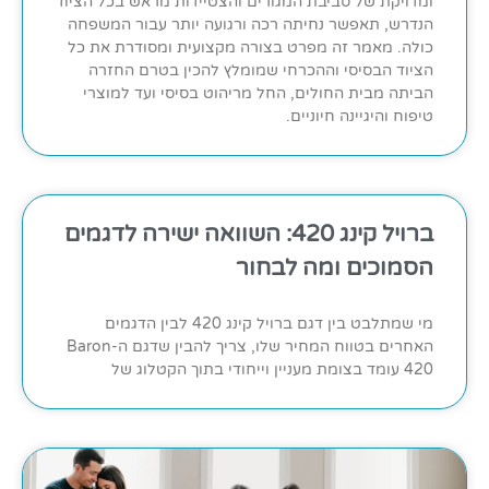
ומדויקת של סביבת המגורים והצטיידות מראש בכל הציוד
הנדרש, תאפשר נחיתה רכה ורגועה יותר עבור המשפחה
כולה. מאמר זה מפרט בצורה מקצועית ומסודרת את כל
הציוד הבסיסי וההכרחי שמומלץ להכין בטרם החזרה
הביתה מבית החולים, החל מריהוט בסיסי ועד למוצרי
טיפוח והיגיינה חיוניים.
ברויל קינג 420: השוואה ישירה לדגמים
הסמוכים ומה לבחור
מי שמתלבט בין דגם ברויל קינג 420 לבין הדגמים
האחרים בטווח המחיר שלו, צריך להבין שדגם ה-Baron
420 עומד בצומת מעניין וייחודי בתוך הקטלוג של