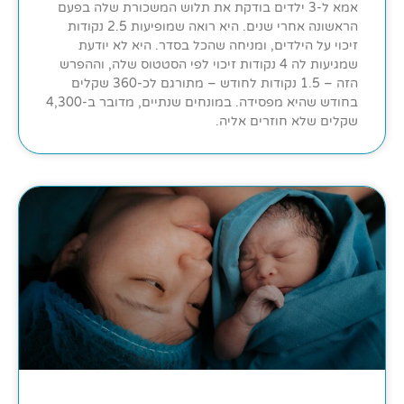
אמא ל-3 ילדים בודקת את תלוש המשכורת שלה בפעם
הראשונה אחרי שנים. היא רואה שמופיעות 2.5 נקודות
זיכוי על הילדים, ומניחה שהכל בסדר. היא לא יודעת
שמגיעות לה 4 נקודות זיכוי לפי הסטטוס שלה, וההפרש
הזה – 1.5 נקודות לחודש – מתורגם לכ-360 שקלים
בחודש שהיא מפסידה. במונחים שנתיים, מדובר ב-4,300
שקלים שלא חוזרים אליה.