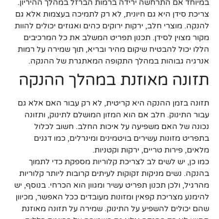
במיוחד אם התרחשה ירידה ברמות הברזל במהלך ההיריון.
צריכת סידן היא גם חיונית, לא רק לתמיכה בעצמות אלא גם
להנקה. מוצרי חלב, ירקות ירוקים כהים ואגוזים יכולים להוות
מקור מצוין לסידן. תכנון תפריט המשלב את כל המרכיבים
הללו יכול להבטיח שיקום מהיר ובריא, תוך שמירה על רמות
אנרגיה גבוהות במהלך התקופה המאתגרת של ההנקה.
תזונה מאוזנת במהלך ההנקה
תזונה בזמן ההנקה היא קריטית, לא רק עבור האם אלא גם
עבור התינוק. חלב אם הוא המזון המושלם לתינוק, ותזונה
נכונה של האם משפיעה על איכות החלב. חשוב לכלול
בתפריט מזונות עשירים בויטמינים ומינרלים, כמו דגנים
מלאים, פירות טריים, ירקות וקטניות.
כמו כן, יש לשים לב לצריכת קלוריות מספקת כדי לתמוך
בהנקה. נשים מניקות זקוקות לעיתים קרובות ליותר קלוריות
מהרגיל, ולכן תכנון תפריט עשיר ומגוון הוא הכרחי. בנוסף, יש
להימנע מצריכת קפאין ומזונות מעובדים ככל האפשר, מכיוון
שהם יכולים להשפיע על התינוק. שמירה על תזונה מאוזנת