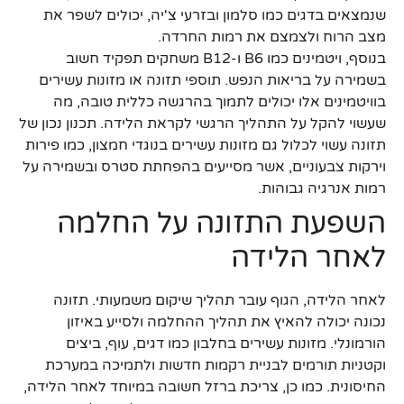
שנמצאים בדגים כמו סלמון ובזרעי צ'יה, יכולים לשפר את
מצב הרוח ולצמצם את רמות החרדה.
בנוסף, ויטמינים כמו B6 ו-B12 משחקים תפקיד חשוב
בשמירה על בריאות הנפש. תוספי תזונה או מזונות עשירים
בוויטמינים אלו יכולים לתמוך בהרגשה כללית טובה, מה
שעשוי להקל על התהליך הרגשי לקראת הלידה. תכנון נכון של
תזונה עשוי לכלול גם מזונות עשירים בנוגדי חמצון, כמו פירות
וירקות צבעוניים, אשר מסייעים בהפחתת סטרס ובשמירה על
רמות אנרגיה גבוהות.
השפעת התזונה על החלמה
לאחר הלידה
לאחר הלידה, הגוף עובר תהליך שיקום משמעותי. תזונה
נכונה יכולה להאיץ את תהליך ההחלמה ולסייע באיזון
הורמונלי. מזונות עשירים בחלבון כמו דגים, עוף, ביצים
וקטניות תורמים לבניית רקמות חדשות ולתמיכה במערכת
החיסונית. כמו כן, צריכת ברזל חשובה במיוחד לאחר הלידה,