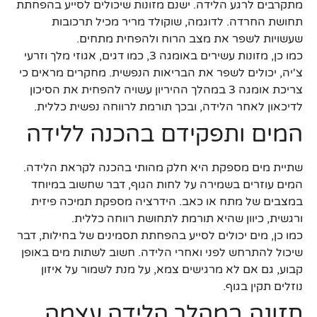
מתקרבים לרגע הלידה. ישנם מזונות שיכולים לסייע בהפחתת
תחושת החרדה. לדוגמה, שוקולד מריר מכיל תרכובות
שעשויות לשפר את מצב הרוח ולהפחית מתחים.
כמו כן, מזונות עשירים באומגה 3, כמו דגים, אגוזי מלך וזרעי
צ'יה, יכולים לשפר את הבריאות הנפשית. מחקרים מראים כי
צריכת אומגה 3 במהלך ההיריון עשויה להפחית את הסיכון
לדיכאון לאחר הלידה, ובכך תורמת לרווחה נפשית כללית.
המים ותפקידם בהכנה ללידה
שתיית מים מספקת היא חלק מהותי בהכנה לקראת הלידה.
המים עוזרים בשמירה על לחות הגוף, דבר שחשוב במיוחד
במצבים של מתח או כאב. הידרציה מספקת תמיכה פיזית
ורגשית, כיוון שהיא תורמת לתחושת רווחה כללית.
כמו כן, מים יכולים לסייע בהפחתת תסמינים של בחילות, דבר
שיכול להתרחש לפני ואחרי הלידה. חשוב לשתות מים באופן
קבוע, גם אם לא מרגישים צמא, על מנת לשמור על איזון
נוזלים תקין בגוף.
תזונה במהלך הלידה עצמה