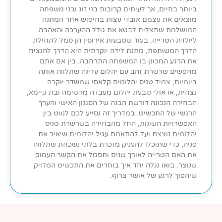
ביותר בחיים, אך לעיתים קרובות בני זוג ובני משפחה
מוצאים את עצמם אובדי עצות בחיפוש אחר המתנה
המושלמת שתצליח לבטא את גודל ההערכה והאהבה
ליולדת הטרייה. בעוד שטבעות אירוסין הן סמל לתחילת
הדרך המשותפת, מתנת לידה יוקרתית היא הדרך להנציח
את הרגע המכונן בו המשפחה התרחבה. בין אם אתם
מחפשים שרשרת זהב עם יהלום עדינה שתלווה אותה
ביומיום, צמיד טניס יהלומים קלאסי שמשדר יוקרה
נצחית, או אולי טבעת יהלום מעבדה מרשימה ובת קיימא,
הבחירה הנכונה דורשת הבנה של הסגנון האישי והערך
הרגשי של התכשיט. במדריך זה נסייע לכם לנווט בין
האפשרויות השונות, החל מהבחירה בשרשרת טניס
יהלומים נוצצת ועד להתאמת עגיל יהלומים שיאיר את
פניה, כדי שתוכלו להעניק מזכרת בלתי נשכחת שתלווה
את האם הטרייה לאורך שנים ותסמל את הקשר העמוק
שנוצר. בואו נגלה יחד איך בוחרים את התכשיט המדויק
שיהפוך לרגע של אושר צרוף.