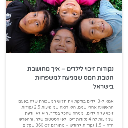
נקודות זיכוי לילדים – איך מחושבת
הטבת המס שמגיעה למשפחות
בישראל
אמא ל-3 ילדים בודקת את תלוש המשכורת שלה בפעם
הראשונה אחרי שנים. היא רואה שמופיעות 2.5 נקודות
זיכוי על הילדים, ומניחה שהכל בסדר. היא לא יודעת
שמגיעות לה 4 נקודות זיכוי לפי הסטטוס שלה, וההפרש
הזה – 1.5 נקודות לחודש – מתורגם לכ-360 שקלים