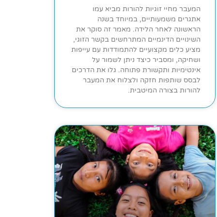
המעבר מחיי זוגיות להורות מביא עמו
אתגרים משמעותיים, במיוחד בשנה
הראשונה לאחר הלידה. מאמר זה סוקר את
השינויים הדינמיים המתרחשים בקשר הזוגי,
מציע כלים מקצועיים להתמודדות עם עייפות
ושחיקה, ומסביר כיצד ניתן לשמור על
אינטימיות ותקשורת פתוחה. גלו את הדרכים
לבסס שותפות חזקה ולצלוח את המעבר
להורות בצורה המיטבית.