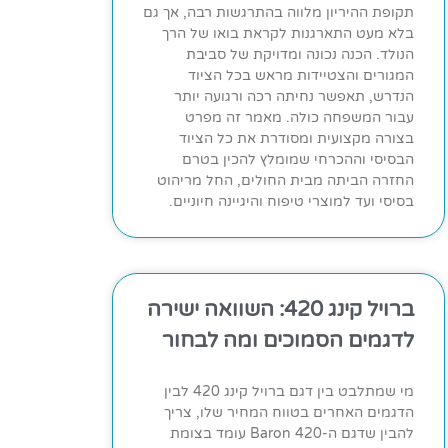
תקופת ההיריון מלווה בהתרגשות רבה, אך גם
בלא מעט התארגנות לקראת בואו של הרך
הנולד. הכנה נכונה ומדויקת של סביבת
המגורים והצטיידות מראש בכל הציוד
הנדרש, תאפשר נחיתה רכה ורגועה יותר
עבור המשפחה כולה. מאמר זה מפרט
בצורה מקצועית ומסודרת את כל הציוד
הבסיסי וההכרחי שמומלץ להכין בטרם
החזרה הביתה מבית החולים, החל מריהוט
בסיסי ועד למוצרי טיפוח והיגיינה חיוניים.
ברויל קינג 420: השוואה ישירה
לדגמים הסמוכים ומה לבחור
מי שמתלבט בין דגם ברויל קינג 420 לבין
הדגמים האחרים בטווח המחיר שלו, צריך
להבין שדגם ה-Baron 420 עומד בצומת