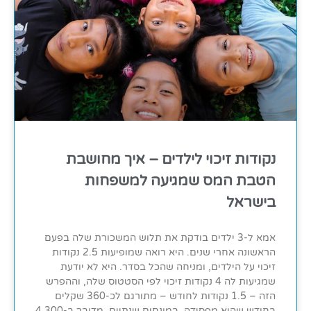
נקודות זיכוי לילדים – איך מחושבת
הטבת המס שמגיעה למשפחות
בישראל
אמא ל-3 ילדים בודקת את תלוש המשכורת שלה בפעם
הראשונה אחרי שנים. היא רואה שמופיעות 2.5 נקודות
זיכוי על הילדים, ומניחה שהכל בסדר. היא לא יודעת
שמגיעות לה 4 נקודות זיכוי לפי הסטטוס שלה, וההפרש
הזה – 1.5 נקודות לחודש – מתורגם לכ-360 שקלים
בחודש שהיא מפסידה. במונחים שנתיים, מדובר ב-4,300