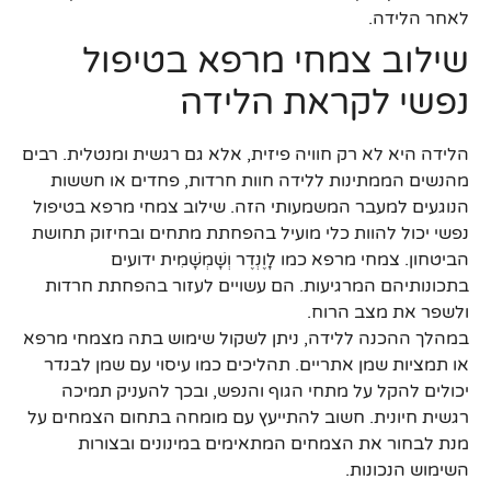
לאחר הלידה.
שילוב צמחי מרפא בטיפול
נפשי לקראת הלידה
הלידה היא לא רק חוויה פיזית, אלא גם רגשית ומנטלית. רבים
מהנשים הממתינות ללידה חוות חרדות, פחדים או חששות
הנוגעים למעבר המשמעותי הזה. שילוב צמחי מרפא בטיפול
נפשי יכול להוות כלי מועיל בהפחתת מתחים ובחיזוק תחושת
הביטחון. צמחי מרפא כמו לָוֶנְדֶר וְשָׁמְשָׁמִית ידועים
בתכונותיהם המרגיעות. הם עשויים לעזור בהפחתת חרדות
ולשפר את מצב הרוח.
במהלך ההכנה ללידה, ניתן לשקול שימוש בתה מצמחי מרפא
או תמציות שמן אתריים. תהליכים כמו עיסוי עם שמן לבנדר
יכולים להקל על מתחי הגוף והנפש, ובכך להעניק תמיכה
רגשית חיונית. חשוב להתייעץ עם מומחה בתחום הצמחים על
מנת לבחור את הצמחים המתאימים במינונים ובצורות
השימוש הנכונות.