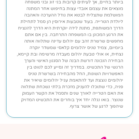
ביותר בחיים, אך לעיתים קרובות בני זוג ובני משפחה
מוצאים את עצמם אובדי עצות בחיפוש אחר המתנה
המושלמת שתצליח לבטא את גודל ההערכה והאהבה
ליולדת הטרייה. בעוד שטבעות אירוסין הן סמל לתחילת
הדרך המשותפת, מתנת לידה יוקרתית היא הדרך להנציח
את הרגע המכונן בו המשפחה התרחבה. בין אם אתם
מחפשים שרשרת זהב עם יהלום עדינה שתלווה אותה
ביומיום, צמיד טניס יהלומים קלאסי שמשדר יוקרה
נצחית, או אולי טבעת יהלום מעבדה מרשימה ובת קיימא,
הבחירה הנכונה דורשת הבנה של הסגנון האישי והערך
הרגשי של התכשיט. במדריך זה נסייע לכם לנווט בין
האפשרויות השונות, החל מהבחירה בשרשרת טניס
יהלומים נוצצת ועד להתאמת עגיל יהלומים שיאיר את
פניה, כדי שתוכלו להעניק מזכרת בלתי נשכחת שתלווה
את האם הטרייה לאורך שנים ותסמל את הקשר העמוק
שנוצר. בואו נגלה יחד איך בוחרים את התכשיט המדויק
שיהפוך לרגע של אושר צרוף.