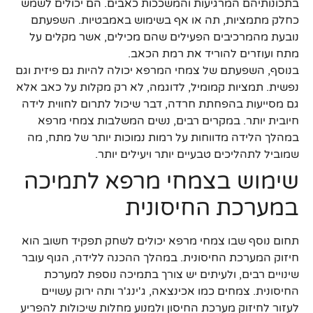
בתכונותיהם המרגיעות והמשככות כאבים. הם יכולים לשמש
כחלק מתמציות, תה או אף בשימוש באמבטיות. השפעתם
נובעת מהמרכיבים הפעילים שהם מכילים, אשר מקלים על
מתח ועוזרים להוריד את רמת הכאב.
בנוסף, השפעתם של צמחי המרפא יכולה להיות גם פיזית וגם
נפשית. תמציות קמומיל, לדוגמה, לא רק מקלות על כאב אלא
גם מסייעות בהפחתת חרדה, דבר שיכול לתרום לחווית לידה
חיובית יותר. במקרים רבים, נשים המשלבות צמחי מרפא
במהלך הלידה מדווחות על רמות נמוכות יותר של מתח, מה
שמוביל לתהליכים טבעיים יותר ויעילים יותר.
שימוש בצמחי מרפא לתמיכה
במערכת החיסונית
תחום נוסף שבו צמחי מרפא יכולים לשחק תפקיד חשוב הוא
חיזוק המערכת החיסונית. במהלך ההכנה ללידה, הגוף עובר
שינויים רבים, ולעיתים יש צורך בתמיכה נוספת למערכת
החיסונית. צמחים כמו אכינצאה, ג'ינג'ר ותה ירוק עשויים
לעזור לחיזוק מערכת החיסון ולמנוע מחלות שיכולות להפריע