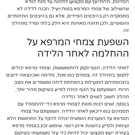
המזינות, ולהתייעץ עם מקצוען לתזונה על מנת לוודא
שהשילוב של צמחי המרפא בטוח ויעיל. הכנה ללידה לא
מתמקדת רק בהיבטים הפיזיים, אלא גם בהיבטים התזונתיים
והנפשיים, ולכן תזונה מאוזנת היא חלק בלתי נפרד מתהליך
זה.
השפעת צמחי המרפא על
ההחלמה לאחר הלידה
לאחר הלידה, הגוף זקוק להתאוששות, וצמחי מרפא יכולים
לתמוך בתהליך זה. צמחים כמו פטל, מליסה ואכינצאה ידועים
בתכונותיהם המועילות בהפחתת ליחה ומשפרים את מצב
הרוח. השפעתם על הגוף יכולה לסייע בשיקום מהיר יותר,
תהליך חשוב לנשים לאחר הלידה.
בנוסף, נשים רבות פונות לצמחי מרפא כדי להתמודד עם
תסמינים כמו דיכאון לאחר הלידה. השפעתם של צמחי
המרפא על המערכת הנפשית יכולה להקל על התחושות הלא
נעימות ולסייע בהשגת איזון רגשי. שימוש נכון בצמחי מרפא
בעזרת ייעוץ מקצועי יכול להיות כלי עזר משמעותי בשיקום