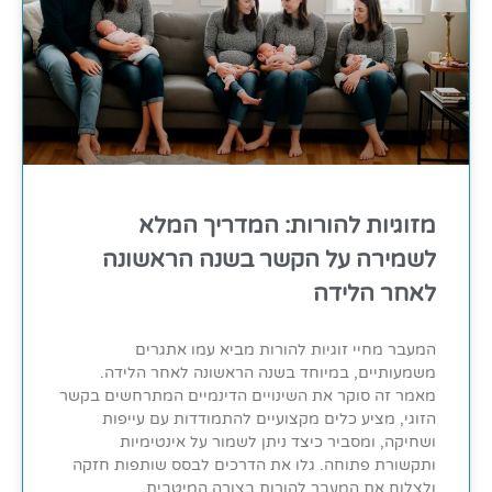
מזוגיות להורות: המדריך המלא
לשמירה על הקשר בשנה הראשונה
לאחר הלידה
המעבר מחיי זוגיות להורות מביא עמו אתגרים
משמעותיים, במיוחד בשנה הראשונה לאחר הלידה.
מאמר זה סוקר את השינויים הדינמיים המתרחשים בקשר
הזוגי, מציע כלים מקצועיים להתמודדות עם עייפות
ושחיקה, ומסביר כיצד ניתן לשמור על אינטימיות
ותקשורת פתוחה. גלו את הדרכים לבסס שותפות חזקה
ולצלוח את המעבר להורות בצורה המיטבית.