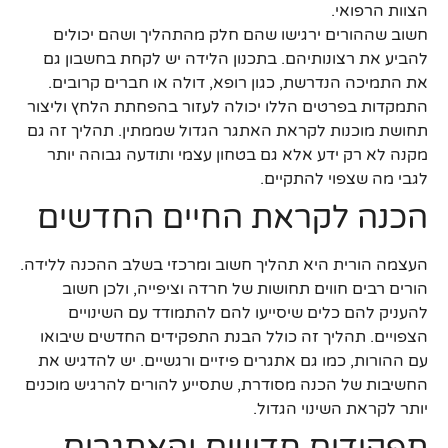
הצוות הרפואי.
חשוב שההורים ירגישו שהם חלק מהתהליך ושהם יכולים
להביע את רצונותיהם. בתכנון הלידה יש לקחת בחשבון גם
את התמיכה הנדרשת, כגון רופא, דולה או חברים קרובים.
התמקדות בפרטים הללו יכולה לעזור בהפחתת הלחץ וליצור
תחושת מוכנות לקראת האתגר הגדול שממתין. תהליך זה גם
מקנה לא רק ידע אלא גם בטחון עצמי ותודעה גבוהה יותר
לגבי מה שצפוי להתקיים.
הכנה לקראת החיים החדשים
העצמה הורית היא תהליך חשוב ומרכזי בשלב ההכנה ללידה.
הורים רבים חווים תחושות של חרדה וציפייה, ולכן חשוב
להעניק להם כלים שיסייעו להם להתמודד עם השינויים
הצפויים. תהליך זה כולל הבנת התפקידים החדשים שיבואו
עם ההורות, כמו גם אתגרים פיזיים ורגשיים. יש להדגיש את
החשיבות של הכנה מסודרת, שתסייע להורים להרגיש מוכנים
יותר לקראת השינוי הגדול.
תפקידים חדשים והאתגרים