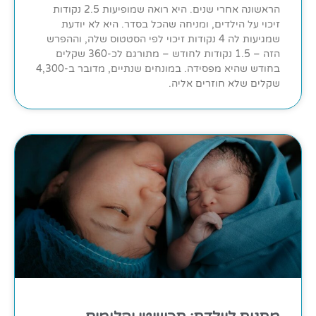
הראשונה אחרי שנים. היא רואה שמופיעות 2.5 נקודות
זיכוי על הילדים, ומניחה שהכל בסדר. היא לא יודעת
שמגיעות לה 4 נקודות זיכוי לפי הסטטוס שלה, וההפרש
הזה – 1.5 נקודות לחודש – מתורגם לכ-360 שקלים
בחודש שהיא מפסידה. במונחים שנתיים, מדובר ב-4,300
שקלים שלא חוזרים אליה.