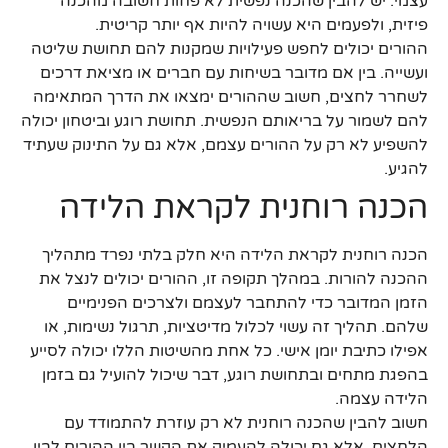
עצמי. יש להבין שהכנה נפשית לא פחות חשובה מהכנה
פיזית, ולפעמים היא עשויה להיות אף יותר קריטית.
ההורים יכולים לחפש פעילויות שמקנות להם תחושת שליטה
ועשייה. בין אם מדובר בשיחות עם חברים או מציאת דרכים
לשחרר לחצים, חשוב שההורים ימצאו את הדרך המתאימה
להם לשמור על בריאותם הנפשית. תחושת רוגע וביטחון יכולה
להשפיע לא רק על ההורים עצמם, אלא גם על התינוק שעתיד
להגיע.
הכנה רוחנית לקראת הלידה
הכנה רוחנית לקראת הלידה היא חלק בלתי נפרד מתהליך
ההכנה להורות. במהלך תקופה זו, ההורים יכולים לנצל את
הזמן המדובר כדי להתחבר לעצמם ולצרכים הפנימיים
שלהם. תהליך זה עשוי לכלול מדיטציות, תרגול נשימות, או
אפילו כתיבת יומן אישי. כל אחת מהשיטות הללו יכולה לסייע
בהפגת מתחים ובתחושת רוגע, דבר שיכול להועיל גם בזמן
הלידה עצמה.
חשוב להבין שהכנה רוחנית לא רק עוזרת להתמודד עם
הלחצים, אלא גם יכולה להעמיק את הקשר בין ההורים לבין