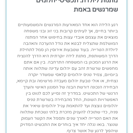
מתנות ליולדת: תכשיטי יהלומים
שמרגשים באמת
רגע הלידה הוא אחד המאורעות המרגשים והמשמעותיים
ביותר בחיים, אך לעיתים קרובות בני זוג ובני משפחה
מוצאים את עצמם אובדי עצות בחיפוש אחר המתנה
המושלמת שתצליח לבטא את גודל ההערכה והאהבה
ליולדת הטרייה. בעוד שטבעות אירוסין הן סמל לתחילת
הדרך המשותפת, מתנת לידה יוקרתית היא הדרך להנציח
את הרגע המכונן בו המשפחה התרחבה. בין אם אתם
מחפשים שרשרת זהב עם יהלום עדינה שתלווה אותה
ביומיום, צמיד טניס יהלומים קלאסי שמשדר יוקרה
נצחית, או אולי טבעת יהלום מעבדה מרשימה ובת קיימא,
הבחירה הנכונה דורשת הבנה של הסגנון האישי והערך
הרגשי של התכשיט. במדריך זה נסייע לכם לנווט בין
האפשרויות השונות, החל מהבחירה בשרשרת טניס
יהלומים נוצצת ועד להתאמת עגיל יהלומים שיאיר את
פניה, כדי שתוכלו להעניק מזכרת בלתי נשכחת שתלווה
את האם הטרייה לאורך שנים ותסמל את הקשר העמוק
שנוצר. בואו נגלה יחד איך בוחרים את התכשיט המדויק
שיהפוך לרגע של אושר צרוף.