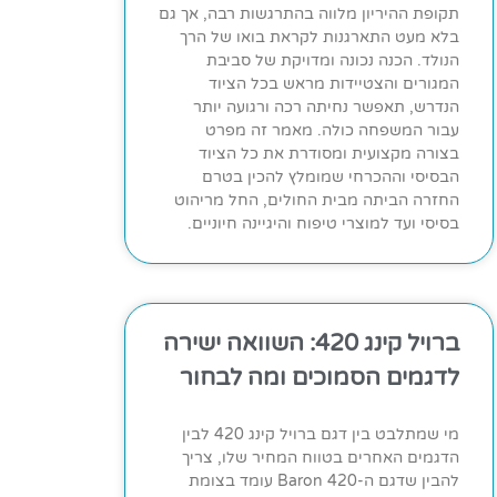
תקופת ההיריון מלווה בהתרגשות רבה, אך גם
בלא מעט התארגנות לקראת בואו של הרך
הנולד. הכנה נכונה ומדויקת של סביבת
המגורים והצטיידות מראש בכל הציוד
הנדרש, תאפשר נחיתה רכה ורגועה יותר
עבור המשפחה כולה. מאמר זה מפרט
בצורה מקצועית ומסודרת את כל הציוד
הבסיסי וההכרחי שמומלץ להכין בטרם
החזרה הביתה מבית החולים, החל מריהוט
בסיסי ועד למוצרי טיפוח והיגיינה חיוניים.
ברויל קינג 420: השוואה ישירה
לדגמים הסמוכים ומה לבחור
מי שמתלבט בין דגם ברויל קינג 420 לבין
הדגמים האחרים בטווח המחיר שלו, צריך
להבין שדגם ה-Baron 420 עומד בצומת