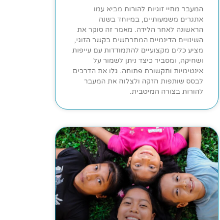
המעבר מחיי זוגיות להורות מביא עמו
אתגרים משמעותיים, במיוחד בשנה
הראשונה לאחר הלידה. מאמר זה סוקר את
השינויים הדינמיים המתרחשים בקשר הזוגי,
מציע כלים מקצועיים להתמודדות עם עייפות
ושחיקה, ומסביר כיצד ניתן לשמור על
אינטימיות ותקשורת פתוחה. גלו את הדרכים
לבסס שותפות חזקה ולצלוח את המעבר
להורות בצורה המיטבית.