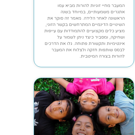
המעבר מחיי זוגיות להורות מביא עמו
אתגרים משמעותיים, במיוחד בשנה
הראשונה לאחר הלידה. מאמר זה סוקר את
השינויים הדינמיים המתרחשים בקשר הזוגי,
מציע כלים מקצועיים להתמודדות עם עייפות
ושחיקה, ומסביר כיצד ניתן לשמור על
אינטימיות ותקשורת פתוחה. גלו את הדרכים
לבסס שותפות חזקה ולצלוח את המעבר
להורות בצורה המיטבית.