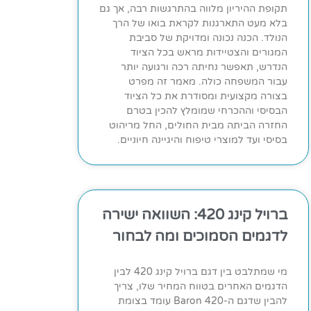
תקופת ההיריון מלווה בהתרגשות רבה, אך גם
בלא מעט התארגנות לקראת בואו של הרך
הנולד. הכנה נכונה ומדויקת של סביבת
המגורים והצטיידות מראש בכל הציוד
הנדרש, תאפשר נחיתה רכה ורגועה יותר
עבור המשפחה כולה. מאמר זה מפרט
בצורה מקצועית ומסודרת את כל הציוד
הבסיסי וההכרחי שמומלץ להכין בטרם
החזרה הביתה מבית החולים, החל מריהוט
בסיסי ועד למוצרי טיפוח והיגיינה חיוניים.
ברויל קינג 420: השוואה ישירה
לדגמים הסמוכים ומה לבחור
מי שמתלבט בין דגם ברויל קינג 420 לבין
הדגמים האחרים בטווח המחיר שלו, צריך
להבין שדגם ה-Baron 420 עומד בצומת