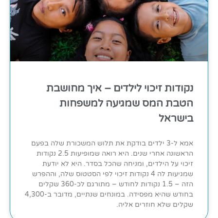
נקודות זיכוי לילדים – איך מחושבת
הטבת המס שמגיעה למשפחות
בישראל
אמא ל-3 ילדים בודקת את תלוש המשכורת שלה בפעם
הראשונה אחרי שנים. היא רואה שמופיעות 2.5 נקודות
זיכוי על הילדים, ומניחה שהכל בסדר. היא לא יודעת
שמגיעות לה 4 נקודות זיכוי לפי הסטטוס שלה, וההפרש
הזה – 1.5 נקודות לחודש – מתורגם לכ-360 שקלים
בחודש שהיא מפסידה. במונחים שנתיים, מדובר ב-4,300
שקלים שלא חוזרים אליה.