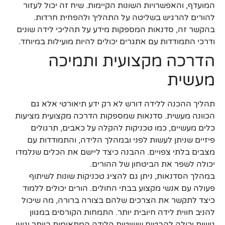
המועדף, והאפשרויות השונות הקיימות. שיח זה יכול לעזור
להורים להרגיש בשליטה על התהליך ולהפחית חרדות.
בהקשר זה, סדנאות המספקות מידע על תהליכי לידה שונים
ודרכי התמודדות עם אתגרים יכולים להיות מועילות במיוחד.
הדרכה מקצועית ותמיכה
מעשית
תהליך ההכנה ללידה דורש לא רק ידע תיאורטי אלא גם
הכוונה מעשית. סדנאות שמספקות הדרכה מקצועית מציעות
כלים מעשיים, כמו טכניקות להקלה על כאבים, תרגולים
פיזיים שניתן לעשות לפני ובמהלך הלידה, והתמודדות עם
מצבים בלתי צפויים. ההבנה כיצד ליישם את הכלים שנלמדו
יכולה לשפר את הביטחון של ההורים.
במהלך הסדנאות, ניתן גם להציג טכניקות שונות לשיתוף
פעולה עם אנשי מקצוע בבתי החולים. הורים יכולים ללמוד
כיצד לתקשר את הצרכים שלהם בצורה ברורה, מה שיכול
להניב חווית לידה חיובית יותר. התמחות הקורסים במגוון
גישות יכולה להבטיח ששיטות הלידה המתאימות ביותר יגיעו