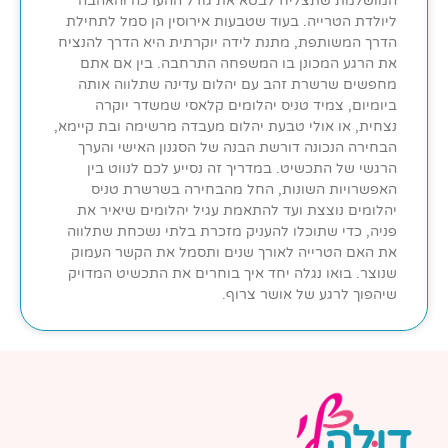
המושלמת שתצליח לבטא את גודל ההערכה והאהבה
ליולדת הטרייה. בעוד שטבעות אירוסין הן סמל לתחילת
הדרך המשותפת, מתנת לידה יוקרתית היא הדרך להנציח
את הרגע המכונן בו המשפחה התרחבה. בין אם אתם
מחפשים שרשרת זהב עם יהלום עדינה שתלווה אותה
ביומיום, צמיד טניס יהלומים קלאסי שמשדר יוקרה
נצחית, או אולי טבעת יהלום מעבדה מרשימה ובת קיימא,
הבחירה הנכונה דורשת הבנה של הסגנון האישי והערך
הרגשי של התכשיט. במדריך זה נסייע לכם לנווט בין
האפשרויות השונות, החל מהבחירה בשרשרת טניס
יהלומים נוצצת ועד להתאמת עגיל יהלומים שיאיר את
פניה, כדי שתוכלו להעניק מזכרת בלתי נשכחת שתלווה
את האם הטרייה לאורך שנים ותסמל את הקשר העמוק
שנוצר. בואו נגלה יחד איך בוחרים את התכשיט המדויק
שיהפוך לרגע של אושר צרוף.