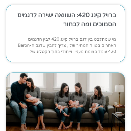
ברויל קינג 420: השוואה ישירה לדגמים
הסמוכים ומה לבחור
מי שמתלבט בין דגם ברויל קינג 420 לבין הדגמים
האחרים בטווח המחיר שלו, צריך להבין שדגם ה-Baron
420 עומד בצומת מעניין וייחודי בתוך הקטלוג של