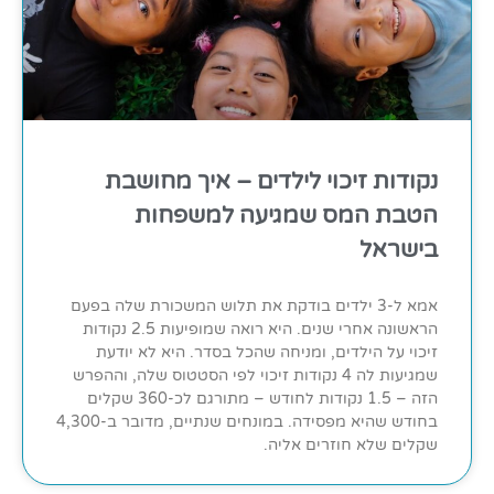
נקודות זיכוי לילדים – איך מחושבת
הטבת המס שמגיעה למשפחות
בישראל
אמא ל-3 ילדים בודקת את תלוש המשכורת שלה בפעם
הראשונה אחרי שנים. היא רואה שמופיעות 2.5 נקודות
זיכוי על הילדים, ומניחה שהכל בסדר. היא לא יודעת
שמגיעות לה 4 נקודות זיכוי לפי הסטטוס שלה, וההפרש
הזה – 1.5 נקודות לחודש – מתורגם לכ-360 שקלים
בחודש שהיא מפסידה. במונחים שנתיים, מדובר ב-4,300
שקלים שלא חוזרים אליה.