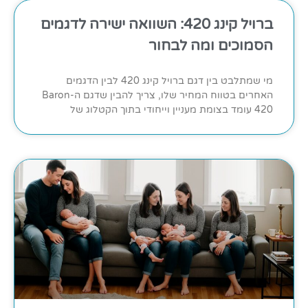
ברויל קינג 420: השוואה ישירה לדגמים
הסמוכים ומה לבחור
מי שמתלבט בין דגם ברויל קינג 420 לבין הדגמים
האחרים בטווח המחיר שלו, צריך להבין שדגם ה-Baron
420 עומד בצומת מעניין וייחודי בתוך הקטלוג של