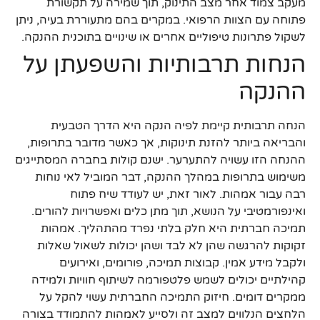
מעקב צמוד אחר מצב התינוק, תוך שמירה על תקשורת
פתוחה עם הצוות הרפואי. במקרים בהם מתעוררת בעיה, ניתן
לשקול פתרונות טיפוליים אחרים או שינויים בתוכנית ההנקה.
הנחות תרבותיות והשפעתן על
ההנקה
הנחה תרבותית קיימת לפיה הנקה היא הדרך הטבעית
והבריאה ביותר להזנת תינוקות, אך כאשר מדובר בתרופות,
ההנחה הזו עשויה להתערער. ישנם קולות בחברה המסתייגים
משימוש בתרופות במהלך ההנקה, דבר המוביל לאי נוחות
רבה עבור אמהות. לאור זאת, יש לעודד שיח פתוח
ואינפורמטיבי על הנושא, תוך מתן כלים ואפשרויות להורים.
תמיכה חברתית היא חלק בלתי נפרד מהתהליך. אמהות
זקוקות להרגשה שהן לא לבד ושהן יכולות לשאול שאלות
ולקבל מידע אמין. קבוצות תמיכה, פורומים, ואירועים
קהילתיים יכולים לשמש פלטפורמה לשיתוף חוויות ולמידה
ממקרים דומים. חיזוק התמיכה החברתית עשוי להקל על
הלחצים הנלווים למצב זה ולסייע לאמהות להתמודד בצורה