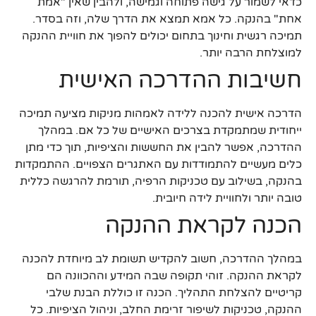
כדאי לשמור על גישה פתוחה וגמישה, ולהבין שאין "אמת
אחת" בהנקה. כל אמא תמצא את הדרך שלה, וזה בסדר.
תמיכה רגשית וחינוך בתחום יכולים להפוך את חוויית ההנקה
למוצלחת הרבה יותר.
חשיבות ההדרכה האישית
הדרכה אישית להכנה ללידה לאמהות מניקות מציעה תמיכה
ייחודית שמתמקדת בצרכים האישיים של כל אם. במהלך
ההדרכה, אפשר להבין את החששות והציפיות, תוך כדי מתן
כלים מעשיים להתמודדות עם האתגרים הצפויים. ההתמקדות
בהנקה, בשילוב עם טכניקות הרפיה, תורמת להרגשה כללית
טובה יותר ולחוויית לידה חיובית.
הכנה לקראת ההנקה
במהלך ההדרכה, חשוב להקדיש תשומת לב מיוחדת להכנה
לקראת ההנקה. זוהי תקופה שבה המידע וההכוונה הם
קריטיים להצלחת התהליך. הכנה זו כוללת הבנת שלבי
ההנקה, טכניקות לשיפור זרימת החלב, וניהול הציפיות. כל