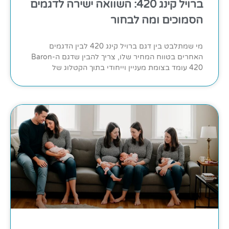
ברויל קינג 420: השוואה ישירה לדגמים
הסמוכים ומה לבחור
מי שמתלבט בין דגם ברויל קינג 420 לבין הדגמים
האחרים בטווח המחיר שלו, צריך להבין שדגם ה-Baron
420 עומד בצומת מעניין וייחודי בתוך הקטלוג של