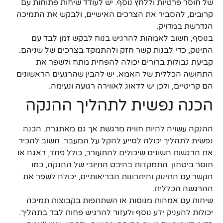
של חוסר פרטיות וללחץ נוסף. יש לעודד שיחות פתוחות עם
קרובים, להסביר את הצרכים האישיים, ולבקש את התמיכה
הנדרשת במדויק.
בנוסף, חשוב לאמהות להרגיש בנוח לבקש זמן לבד עם
התינוק, כדי לבנות קשר חזק ולהתמקד בצרכים של שניהם.
קביעת גבולות ברורים יכולה להפחית מתח ולשפר את
התחושה הכללית של האמא. יש להבין שהרגעים הראשונים
הם קריטיים, ולכן יש לדאוג לאווירה רגועה ונעימה.
הכנה נפשית לתהליך ההנקה
ההנקה עשויה להיות חוויה מרגשת אך גם מאתגרת. הכנה
נפשית לתהליך יכולה לסייע להקל על המעבר. חשוב להכיר
את הרגשות השונים שיכולים להתעורר, כולל פחד, דאגה או
חוסר ביטחון. התמקדות בהיבט החיובי של ההנקה, כמו
הקשר עם התינוק והיתרונות הבריאותיים, יכולה לשפר את
ההרגשה הכללית.
שיחות עם אמהות מנוסות או השתתפות בקבוצות תמיכה
יכולות להעניק ידע נוסף ולעזור להרגיש פחות לבד בתהליך.