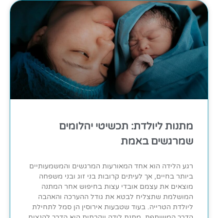
מתנות ליולדת: תכשיטי יהלומים
שמרגשים באמת
רגע הלידה הוא אחד המאורעות המרגשים והמשמעותיים
ביותר בחיים, אך לעיתים קרובות בני זוג ובני משפחה
מוצאים את עצמם אובדי עצות בחיפוש אחר המתנה
המושלמת שתצליח לבטא את גודל ההערכה והאהבה
ליולדת הטרייה. בעוד שטבעות אירוסין הן סמל לתחילת
הדרך המשותפת, מתנת לידה יוקרתית היא הדרך להנציח