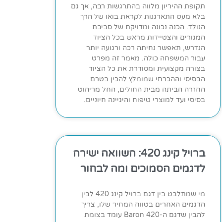
תקופת ההיריון מלווה בהתרגשות רבה, אך גם
בלא מעט התארגנות לקראת בואו של הרך
הנולד. הכנה נכונה ומדויקת של סביבת
המגורים והצטיידות מראש בכל הציוד
הנדרש, תאפשר נחיתה רכה ורגועה יותר
עבור המשפחה כולה. מאמר זה מפרט
בצורה מקצועית ומסודרת את כל הציוד
הבסיסי וההכרחי שמומלץ להכין בטרם
החזרה הביתה מבית החולים, החל מריהוט
בסיסי ועד למוצרי טיפוח והיגיינה חיוניים.
ברויל קינג 420: השוואה ישירה
לדגמים הסמוכים ומה לבחור
מי שמתלבט בין דגם ברויל קינג 420 לבין
הדגמים האחרים בטווח המחיר שלו, צריך
להבין שדגם ה-Baron 420 עומד בצומת