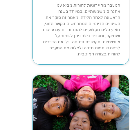
המעבר מחיי זוגיות להורות מביא עמו
אתגרים משמעותיים, במיוחד בשנה
הראשונה לאחר הלידה. מאמר זה סוקר את
השינויים הדינמיים המתרחשים בקשר הזוגי,
מציע כלים מקצועיים להתמודדות עם עייפות
ושחיקה, ומסביר כיצד ניתן לשמור על
אינטימיות ותקשורת פתוחה. גלו את הדרכים
לבסס שותפות חזקה ולצלוח את המעבר
להורות בצורה המיטבית.