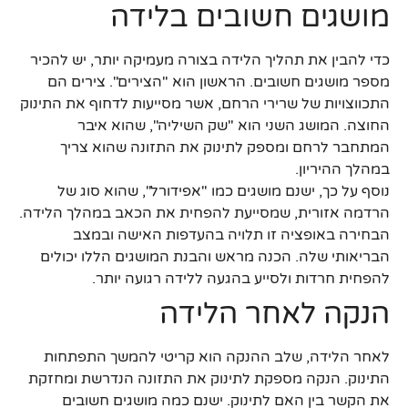
מושגים חשובים בלידה
כדי להבין את תהליך הלידה בצורה מעמיקה יותר, יש להכיר
מספר מושגים חשובים. הראשון הוא "הצירים". צירים הם
התכווצויות של שרירי הרחם, אשר מסייעות לדחוף את התינוק
החוצה. המושג השני הוא "שק השיליה", שהוא איבר
המתחבר לרחם ומספק לתינוק את התזונה שהוא צריך
במהלך ההיריון.
נוסף על כך, ישנם מושגים כמו "אפידורל", שהוא סוג של
הרדמה אזורית, שמסייעת להפחית את הכאב במהלך הלידה.
הבחירה באופציה זו תלויה בהעדפות האישה ובמצב
הבריאותי שלה. הכנה מראש והבנת המושגים הללו יכולים
להפחית חרדות ולסייע בהגעה ללידה רגועה יותר.
הנקה לאחר הלידה
לאחר הלידה, שלב ההנקה הוא קריטי להמשך התפתחות
התינוק. הנקה מספקת לתינוק את התזונה הנדרשת ומחזקת
את הקשר בין האם לתינוק. ישנם כמה מושגים חשובים