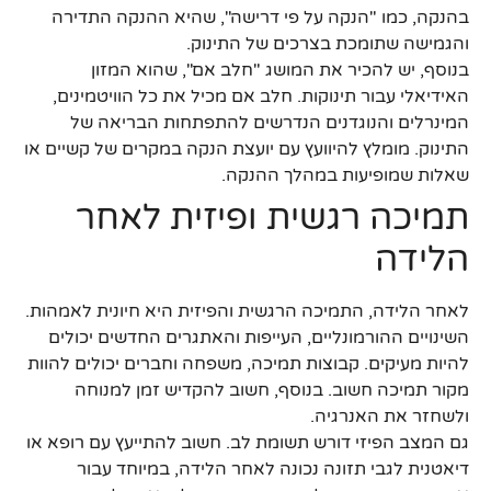
בהנקה, כמו "הנקה על פי דרישה", שהיא ההנקה התדירה
והגמישה שתומכת בצרכים של התינוק.
בנוסף, יש להכיר את המושג "חלב אם", שהוא המזון
האידיאלי עבור תינוקות. חלב אם מכיל את כל הוויטמינים,
המינרלים והנוגדנים הנדרשים להתפתחות הבריאה של
התינוק. מומלץ להיוועץ עם יועצת הנקה במקרים של קשיים או
שאלות שמופיעות במהלך ההנקה.
תמיכה רגשית ופיזית לאחר
הלידה
לאחר הלידה, התמיכה הרגשית והפיזית היא חיונית לאמהות.
השינויים ההורמונליים, העייפות והאתגרים החדשים יכולים
להיות מעיקים. קבוצות תמיכה, משפחה וחברים יכולים להוות
מקור תמיכה חשוב. בנוסף, חשוב להקדיש זמן למנוחה
ולשחזר את האנרגיה.
גם המצב הפיזי דורש תשומת לב. חשוב להתייעץ עם רופא או
דיאטנית לגבי תזונה נכונה לאחר הלידה, במיוחד עבור