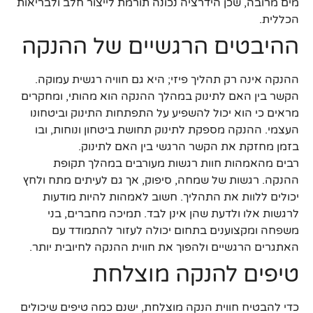
מים מרובה, שכן הידרציה נכונה תורמת לייצור חלב ולבריאות
הכללית.
ההיבטים הרגשיים של ההנקה
ההנקה אינה רק תהליך פיזי; היא גם חוויה רגשית עמוקה.
הקשר בין האם לתינוק במהלך ההנקה הוא מהותי, ומחקרים
מראים כי הוא יכול להשפיע על התפתחות התינוק וביטחונו
העצמי. ההנקה מספקת לתינוק תחושת ביטחון ונוחות, ובו
בזמן מחזקת את הקשר הרגשי בין האם לתינוק.
רבים מהאמהות חוות רגשות מעורבים במהלך תקופת
ההנקה. רגשות של שמחה, סיפוק, אך גם לעיתים מתח ולחץ
יכולים ללוות את התהליך. חשוב לאמהות להיות מודעות
לרגשות אלו ולדעת שהן אינן לבד. תמיכה מחברים, בני
משפחה ומקצוענים בתחום יכולה לעזור להתמודד עם
האתגרים הרגשיים ולהפוך את חווית ההנקה לחיובית יותר.
טיפים להנקה מוצלחת
כדי להבטיח חווית הנקה מוצלחת, ישנם כמה טיפים שיכולים