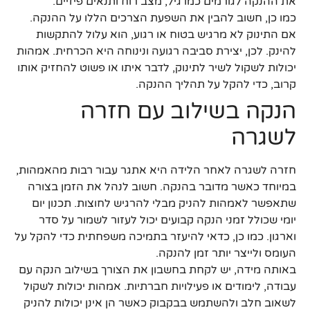
את ההנקה לגורמים כמו גיל, מצב רוח ותנאים פיזיים.
כמו כן, חשוב להבין את השפעת הצרכים הללו על ההנקה.
אם התינוק לא מרגיש בטוח או רגוע, הוא עלול להתקשות
להינק. לכן, יצירת סביבה רגועה ונינוחה היא הכרחית. אמהות
יכולות לשקול לשיר לתינוק, לדבר איתו או פשוט להחזיק אותו
קרוב, כדי להקל על תהליך ההנקה.
הנקה בשילוב עם חזרה
לשגרה
חזרה לשגרה לאחר הלידה היא אתגר עבור רבות מהאמהות,
במיוחד כאשר מדובר בהנקה. חשוב לנהל את הזמן בצורה
שתאפשר לאמהות להניק מבלי להרגיש לחוצות. תכנון יום
יומי שכולל זמני הנקה קבועים יכול לעזור לשמור על סדר
וארגון. כמו כן, כדאי להיעזר בתמיכה משפחתית כדי להקל על
העומס ולייצר יותר זמן להנקה.
באותה מידה, יש לקחת בחשבון את הצורך בשילוב הנקה עם
עבודה, לימודים או פעילויות חברתיות. אמהות יכולות לשקול
לשאוב חלב ולהשתמש בבקבוק כאשר הן אינן יכולות להניק