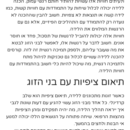
ולעיתים חוויות אלו עשויות להותיר חותם רגשי עמוק. הכנה
ללידה יכולה לכלול שיחות על התמודדות עם חוויות קשות, כמו
לידה קשה או תוצאות לא צפויות. חשוב להבין שההכנה לא
נועדה רק להתמודד עם התהליכים הפיזיים, אלא גם עם
הרגשות המלווים את הלידה.
חוויות אלה יכולות להוביל לרגשות של תסכול, פחד או חוסר
אונים. חשוב לדבר על רגשות אלו, לאפשר לבני הזוג לבטא
את מה שעובר עליהם, ולספק תמיכה רגשית זה לזה. קורסים
להכנה ללידה עשויים לכלול גם טכניקות לניהול מתח
ולתמיכה רגשית, מה שיכול להיות כלי חשוב בהתמודדות עם
חוויות הלידה.
תיאום ציפיות עם בני הזוג
כאשר זוגות מתכוננים ללידה, תיאום ציפיות הוא שלב
קרדינלי. כל אחד מבני הזוג עשוי להגיע עם דעות שונות לגבי
איך ייראה תהליך הלידה, מה יהיה תפקידם ומהן הציפיות
מהצוות הרפואי. שיחה פתוחה על הנושאים הללו יכולה למנוע
אי הבנות ולחצים בהמשך.