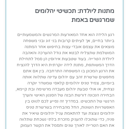
מתנות ליולדת: תכשיטי יהלומים
שמרגשים באמת
רגע הלידה הוא אחד המאורעות המרגשים והמשמעותיים
ביותר בחיים, אך לעיתים קרובות בני זוג ובני משפחה
מוצאים את עצמם אובדי עצות בחיפוש אחר המתנה
המושלמת שתצליח לבטא את גודל ההערכה והאהבה
ליולדת הטרייה. בעוד שטבעות אירוסין הן סמל לתחילת
הדרך המשותפת, מתנת לידה יוקרתית היא הדרך להנציח
את הרגע המכונן בו המשפחה התרחבה. בין אם אתם
מחפשים שרשרת זהב עם יהלום עדינה שתלווה אותה
ביומיום, צמיד טניס יהלומים קלאסי שמשדר יוקרה
נצחית, או אולי טבעת יהלום מעבדה מרשימה ובת קיימא,
הבחירה הנכונה דורשת הבנה של הסגנון האישי והערך
הרגשי של התכשיט. במדריך זה נסייע לכם לנווט בין
האפשרויות השונות, החל מהבחירה בשרשרת טניס
יהלומים נוצצת ועד להתאמת עגיל יהלומים שיאיר את
פניה, כדי שתוכלו להעניק מזכרת בלתי נשכחת שתלווה
את האם הטרייה לאורך שנים ותסמל את הקשר העמוק