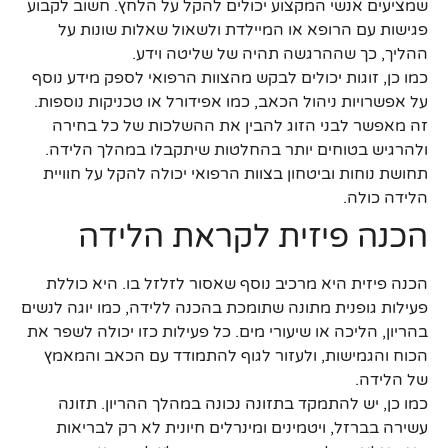
שמציעים אנשי המקצוע יכולים להקל על הלחץ. חשוב לקבוע
פגישות עם הרופא או המיילדת ולשאול שאלות שונות על
ההליך, כך שההרגשה תהיה של שליטה וידע.
כמו כן, זוגות יכולים לבקש מהצוות הרפואי לספק מידע נוסף
על אפשרויות ניהול הכאב, כמו אפידורל או טכניקות נוספות.
זה מאפשר לבני הזוג להבין את ההשלכות של כל בחירה
ולהרגיש בטוחים יותר בהחלטות שיתקבלו במהלך הלידה.
תחושת נוחות וביטחון בצוות הרפואי יכולה להקל על חוויית
הלידה כולה.
הכנה פיזית לקראת הלידה
הכנה פיזית היא מרכיב נוסף שאסור לזלזל בו. היא כוללת
פעילות גופנית מתונה שתומכת בהכנה ללידה, כמו יוגה לנשים
בהריון, הליכה או שיעורי מים. כל פעילות כזו יכולה לשפר את
הכוח והגמישות, ולעזור לגוף להתמודד עם הכאב והמאמץ
של הלידה.
כמו כן, יש להתמקד בתזונה נכונה במהלך ההריון. תזונה
עשירה בברזל, ויטמינים ומינרלים חיונית לא רק לבריאות