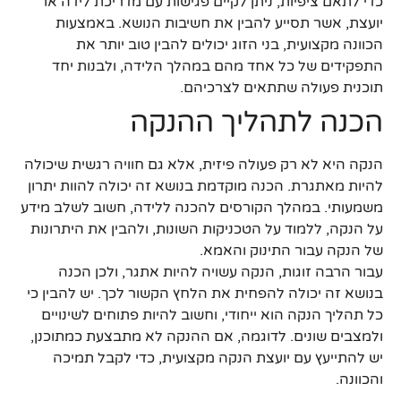
כדי לתאם ציפיות, ניתן לקיים פגישות עם מדריכת לידה או
יועצת, אשר תסייע להבין את חשיבות הנושא. באמצעות
הכוונה מקצועית, בני הזוג יכולים להבין טוב יותר את
התפקידים של כל אחד מהם במהלך הלידה, ולבנות יחד
תוכנית פעולה שתתאים לצרכיהם.
הכנה לתהליך ההנקה
הנקה היא לא רק פעולה פיזית, אלא גם חוויה רגשית שיכולה
להיות מאתגרת. הכנה מוקדמת בנושא זה יכולה להוות יתרון
משמעותי. במהלך הקורסים להכנה ללידה, חשוב לשלב מידע
על הנקה, ללמוד על הטכניקות השונות, ולהבין את היתרונות
של הנקה עבור התינוק והאמא.
עבור הרבה זוגות, הנקה עשויה להיות אתגר, ולכן הכנה
בנושא זה יכולה להפחית את הלחץ הקשור לכך. יש להבין כי
כל תהליך הנקה הוא ייחודי, וחשוב להיות פתוחים לשינויים
ולמצבים שונים. לדוגמה, אם ההנקה לא מתבצעת כמתוכנן,
יש להתייעץ עם יועצת הנקה מקצועית, כדי לקבל תמיכה
והכוונה.