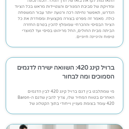
התארגנות לקראת בואו של הרך הנולד. הכנה נכונה
ומדויקת של סביבת המגורים והצטיידות מראש בכל הציוד
הנדרש, תאפשר נחיתה רכה ורגועה יותר עבור המשפחה
כולה. מאמר זה מפרט בצורה מקצועית ומסודרת את כל
הציוד הבסיסי וההכרחי שמומלץ להכין בטרם החזרה
הביתה מבית החולים, החל מריהוט בסיסי ועד למוצרי
טיפוח והיגיינה חיוניים.
ברויל קינג 420: השוואה ישירה לדגמים
הסמוכים ומה לבחור
מי שמתלבט בין דגם ברויל קינג 420 לבין הדגמים
האחרים בטווח המחיר שלו, צריך להבין שדגם ה-Baron
420 עומד בצומת מעניין וייחודי בתוך הקטלוג של