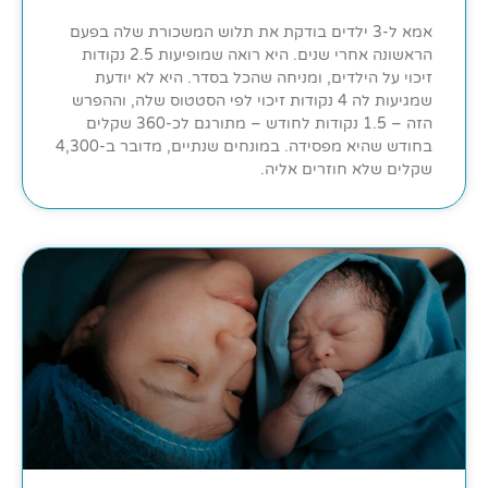
אמא ל-3 ילדים בודקת את תלוש המשכורת שלה בפעם
הראשונה אחרי שנים. היא רואה שמופיעות 2.5 נקודות
זיכוי על הילדים, ומניחה שהכל בסדר. היא לא יודעת
שמגיעות לה 4 נקודות זיכוי לפי הסטטוס שלה, וההפרש
הזה – 1.5 נקודות לחודש – מתורגם לכ-360 שקלים
בחודש שהיא מפסידה. במונחים שנתיים, מדובר ב-4,300
שקלים שלא חוזרים אליה.