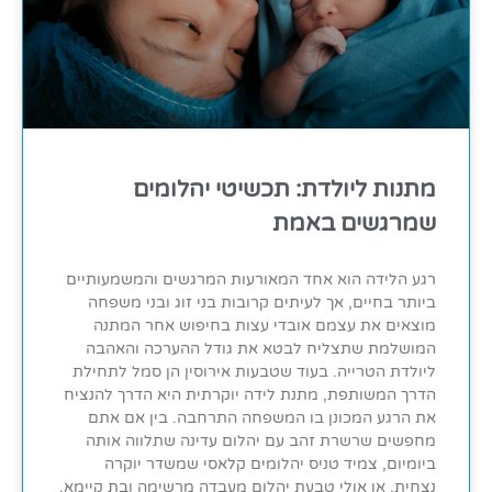
מתנות ליולדת: תכשיטי יהלומים
שמרגשים באמת
רגע הלידה הוא אחד המאורעות המרגשים והמשמעותיים
ביותר בחיים, אך לעיתים קרובות בני זוג ובני משפחה
מוצאים את עצמם אובדי עצות בחיפוש אחר המתנה
המושלמת שתצליח לבטא את גודל ההערכה והאהבה
ליולדת הטרייה. בעוד שטבעות אירוסין הן סמל לתחילת
הדרך המשותפת, מתנת לידה יוקרתית היא הדרך להנציח
את הרגע המכונן בו המשפחה התרחבה. בין אם אתם
מחפשים שרשרת זהב עם יהלום עדינה שתלווה אותה
ביומיום, צמיד טניס יהלומים קלאסי שמשדר יוקרה
נצחית, או אולי טבעת יהלום מעבדה מרשימה ובת קיימא,