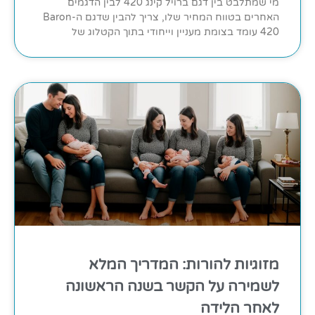
מי שמתלבט בין דגם ברויל קינג 420 לבין הדגמים
האחרים בטווח המחיר שלו, צריך להבין שדגם ה-Baron
420 עומד בצומת מעניין וייחודי בתוך הקטלוג של
מזוגיות להורות: המדריך המלא
לשמירה על הקשר בשנה הראשונה
לאחר הלידה