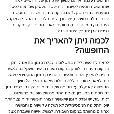
החופשה עצמה אך גם למשך פרק זמן של חודשיים לאחר
שהחופשה הגיעה לסיומה. מה יעשה מעסיק שברצונו לפטר
מטעמים כבדי משקל? גם במקרה זה, ממש כמו בחופשת
לידה רגילה בתשלום, יש צורך לפנות למשרד הכלכלה ולקבל
היתר. רק במידה וישנם נימוקים מאוד חזקים ורק במקרים
נדירים אכן יתקבל היתר שכזה.
לכמה ניתן להאריך את
החופשה?
יציאה לחופשת לידה בתשלום מוגבלת בזמן, בתאם לוותק
במקום העבודה. לוותק במקום העבודה ישנו משקל גם כאשר
רוצים להאריך את החופשה. מהו פרק הזמן המקסימלי שאליו
ניתן לצאת לחופשה ללא תשלום שלאחר הלידה? משך
החופשה לא יעלה על תקופה של שנה מיום הלידה. בפרק זמן
זה לוקחים בחשבון גם את התקופה של חופשה בתשלום.
זאת ועוד, יש ופרק הזמן שיאושר לצורך חופשה יהיה קצר יותר
שכן התקופה המקסימלית לא תעלה על עשרים וחמישה
אחוזים מהוותק במקום העבודה. למשל, אישה שעבדה אצל