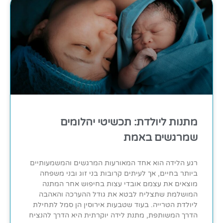
מתנות ליולדת: תכשיטי יהלומים
שמרגשים באמת
רגע הלידה הוא אחד המאורעות המרגשים והמשמעותיים
ביותר בחיים, אך לעיתים קרובות בני זוג ובני משפחה
מוצאים את עצמם אובדי עצות בחיפוש אחר המתנה
המושלמת שתצליח לבטא את גודל ההערכה והאהבה
ליולדת הטרייה. בעוד שטבעות אירוסין הן סמל לתחילת
הדרך המשותפת, מתנת לידה יוקרתית היא הדרך להנציח