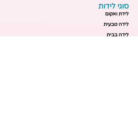
סוגי לידות
לידת ואקום
לידה טבעית
לידה בבית
לידה מכשירנית
לידה בבית
לידה קיסרית
לידת תאומים
מאמרים אחרונים
בריאות האם והעובר: כל הכלים והבדיקות להריון בטוח
ובריא
הכנה ללידה: המדריך המקיף לכל מה שצריך לקנות לתינוק