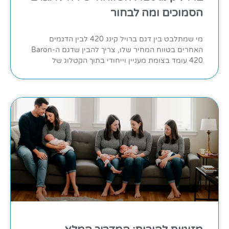
הסמוכים ומה לבחור
מי שמתלבט בין דגם ברויל קינג 420 לבין הדגמים
האחרים בטווח המחיר שלו, צריך להבין שדגם ה-Baron
420 עומד בצומת מעניין וייחודי בתוך הקטלוג של