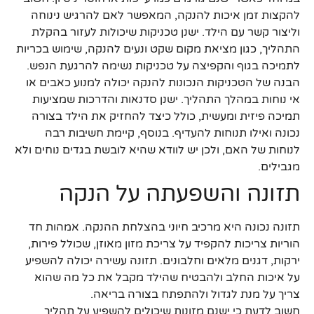
להקצות זמן איכות להנקה, המאפשר לאם להרגיש נינוחה
וליצור קשר עם הילד. ישנן טכניקות שיכולות לעזור בהקלת
התהליך, כגון מציאת מקום שקט ונעים להנקה, שימוש בכריות
לתמיכה בגוף והקפיצה על טכניקות נשימה להרגעת הנפש.
הבנה של הטכניקות הנכונות להנקה יכולה למנוע כאבים או
אי נוחות במהלך התהליך. ישנן סדנאות והדרכות שמציעות
תמיכה פיזית ומעשית, כולל כיצד להחזיק את הילד בצורה
נכונה ואילו תנוחות להעדיף. בנוסף, קיימת חשיבות רבה
לנוחות של האם, ולכן יש לוודא שהיא לובשת בגדים נוחים ולא
מגבילים.
תזונה והשפעתה על הנקה
תזונה נכונה היא מרכיב חיוני בהצלחת ההנקה. אמהות חד
הוריות צריכות להקפיד על צריכת מזון מאוזן, שכולל פירות,
ירקות, דגנים מלאים וחלבונים. תזונה עשירה יכולה להשפיע
על איכות החלב ולהבטיח שהילד מקבל את כל מה שהוא
צריך על מנת לגדול ולהתפתח בצורה בריאה.
חשוב לדעת כי ישנם מזונות שיכולים להשפיע על תהליך