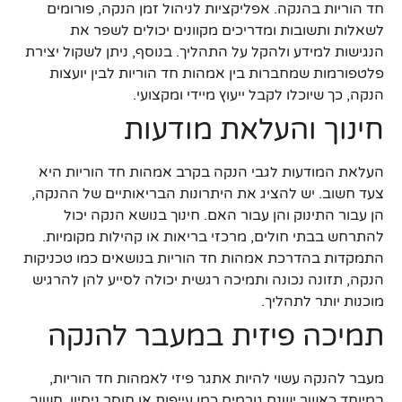
חד הוריות בהנקה. אפליקציות לניהול זמן הנקה, פורומים
לשאלות ותשובות ומדריכים מקוונים יכולים לשפר את
הנגישות למידע ולהקל על התהליך. בנוסף, ניתן לשקול יצירת
פלטפורמות שמחברות בין אמהות חד הוריות לבין יועצות
הנקה, כך שיוכלו לקבל ייעוץ מיידי ומקצועי.
חינוך והעלאת מודעות
העלאת המודעות לגבי הנקה בקרב אמהות חד הוריות היא
צעד חשוב. יש להציג את היתרונות הבריאותיים של ההנקה,
הן עבור התינוק והן עבור האם. חינוך בנושא הנקה יכול
להתרחש בבתי חולים, מרכזי בריאות או קהילות מקומיות.
התמקדות בהדרכת אמהות חד הוריות בנושאים כמו טכניקות
הנקה, תזונה נכונה ותמיכה רגשית יכולה לסייע להן להרגיש
מוכנות יותר לתהליך.
תמיכה פיזית במעבר להנקה
מעבר להנקה עשוי להיות אתגר פיזי לאמהות חד הוריות,
במיוחד כאשר ישנם גורמים כמו עייפות או חוסר ניסיון. חשוב