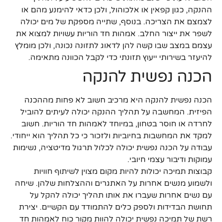
ההנקה, כגון קפאין או אלכוהול, ולכן כדאי להימנע מהם או
לצמצם את הצריכה. בנוסף, שתייה מספקת של מים יכולה
לשפר את ייצור החלב. אמהות חד הוריות עשויות למצוא את
עצמם במצב שבו קשה להן לדאוג לתזונה נכונה, ולכן מומלץ
להיעזר בשירותי ייעוץ תזונתי כדי לקבל הכוונה מתאימה.
הכנה נפשית להנקה
הכנה נפשית להנקה היא מרכיב חשוב לא פחות מההכנה
הפיזית. המחשבה על תהליך ההנקה יכולה לעיתים להוביל
לחרדה או חוסר בטחון, במיוחד לאמהות חד הוריות. חשוב
למקד את המחשבות בחיוביות ולזכור כי כל תהליך הוא ייחודי.
עבודה על הכנה נפשית יכולה לכלול תרגול מדיטציה, נשימות
עמוקות ודיבור עצמי חיובי.
קבוצות תמיכה יכולות להיות מקום מצוין לשיתוף חוויות
ולשמוע מנשים אחרות על האתגרים וההצלחות שלהן. שיחה
עם נשים אחרות שעברו את אותו תהליך יכולה להקל על
תחושת הבדידות ולספק כלים להתמודד עם הקשיים. יצירת
רשת של תמיכה נפשית יכולה להוות מקור כוח לאמהות חד