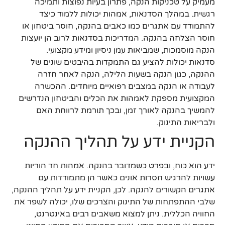
מעמיק על טכניקות הנקה, פתרון בעיות נפוצות ותמיכה
רגשית. במהלך הסדנאות, אמהות יכולות ללמוד כיצד
להתמודד עם אתגרים כמו כאבים בהנקה, חוסר ביטחון או
חוסר הצלחה בהנקה. המדריכות בסדנאות לרוב הן יועצות
הנקה מוסמכות, שמביאות עמן ניסיון ומידע מקצועי.
סדנאות יכולות להציע גם התמקדות בהיבטים שונים של
ההנקה, כגון הנקה בשעות הלילה, הנקה לאחר חזרה
לעבודה או הנקה במצבים רפואיים מיוחדים. ההכשרה
המקצועית מספקת לאמהות את הכלים והביטחון הנדרשים
להמשיך בהנקה לאורך זמן, ובכך תורמת לרווחת האם
ולבריאות התינוק.
הקניית ידע על תהליך ההנקה
ידע הוא כוח, ובפרט כשמדובר בהנקה. אמהות חד הוריות
עשויות להרגיש חסרות אונים כאשר הן מתמודדות עם
אתגרים הקשורים להנקה. לכן, הקניית ידע על תהליך ההנקה,
שלבי ההתפתחות של התינוק והצרכים שלו, יכולה לשפר את
החוויה הכללית. ניתן למצוא משאבים רבים באינטרנט,