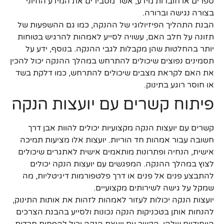
ספרים או חוברות מידע, אשר מסבירים את המידע החיוני
בצורה נגישה וברורה.
הבנת התהליך הפיזיולוגי של ההנקה, כמו גם ההשפעות של
תזונה על חלב האם, עשויה לסייע לאמהות להרגיש בטוחות
יותר בהחלטות שהן מקבלות לגבי ההנקה. בנוסף, ידע על
תסמינים נפוצים שיכולים להתרחש במהלך ההנקה יכול להכין
את האם לקראת מצבים שיכולים להתרחש, כמו דלקת בשד
או חוסר רוגע בתינוק.
פיתוח קשרים עם יועצות הנקה
קשרים עם יועצות הנקה מקצועיות יכולים להוות אבן דרך
חשובה עבור אמהות חד הוריות. יועצות אלו מציעות תמיכה
אישית, הנחיה ופתרונות מותאמים אישית לאתגרים שיכולים
לצוץ במהלך ההנקה. המפגשים עם יועצות הנקה יכולים
להתבצע פנים אל פנים או דרך פלטפורמות דיגיטליות, מה
שמקל על גישה לשירותים מקצועיים.
יועצות הנקה יכולות לעזור לאמהות לזהות את אותות התינוק,
להנחות אותן בטכניקות הנקה נכונות ולסייע בהבנת הצרכים
הייחודיים שלהן. הקשר עם יועצת הנקה יכול להפחית חרדות