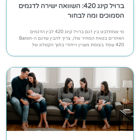
ברויל קינג 420: השוואה ישירה לדגמים
הסמוכים ומה לבחור
מי שמתלבט בין דגם ברויל קינג 420 לבין הדגמים
האחרים בטווח המחיר שלו, צריך להבין שדגם ה-Baron
420 עומד בצומת מעניין וייחודי בתוך הקטלוג של