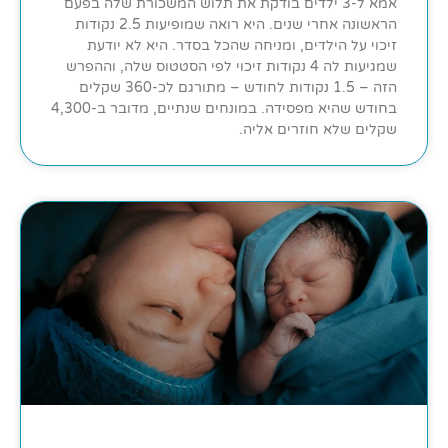
אמא ל-3 ילדים בודקת את תלוש המשכורת שלה בפעם
הראשונה אחרי שנים. היא רואה שמופיעות 2.5 נקודות
זיכוי על הילדים, ומניחה שהכל בסדר. היא לא יודעת
שמגיעות לה 4 נקודות זיכוי לפי הסטטוס שלה, וההפרש
הזה – 1.5 נקודות לחודש – מתורגם לכ-360 שקלים
בחודש שהיא מפסידה. במונחים שנתיים, מדובר ב-4,300
שקלים שלא חוזרים אליה.