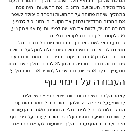
תמיכתו של בן הזוג היא חלק חשוב בתהליך ההתמודדות עם
פחד מלידה. חשוב שבן הזוג יבין את החששות ויהיה נוכח
בתהליך. שיחה פתוחה על התחושות והפחדים יכולה לשפר
את ההבנה ההדדית ולחזק את הקשר. בן הזוג יכול להציע
תמיכה רגשית, ללוות את האישה לפגישות עם אנשי מקצוע,
ואף לקחת חלק בהכנה לקראת הלידה.
כמו כן, כדאי לשתף את בן הזוג בתוכניות הלידה ובמהלך
ההכנה לקראתה. תחושת השותפות יכולה להקל על תחושת
הבדידות ולחזק את הדינמיקה הזוגית בזמן ההתמודדות עם
פחדים. נשים רבות מרגישות שהן לא לבד בתהליך כשבן הזוג
מתעניין ומגלה אכפתיות, דבר שיכול להוריד את רמות הלחץ.
העבודה על דימוי גוף
לאחר הלידה, נשים רבות חוות שינויים פיזיים שיכולים
להשפיע על דימוי הגוף שלהן. תחושות של חוסר נוחות עם
הגוף יכולות להוביל לפחד מלידה נוספת, מאחר שהן עשויות
לחשוש מהשפעות נוספות על גופן. חשוב לעבוד על דימוי גוף
חיובי ולזכור שהגוף עבר תהליך משמעותי לקראת ההבאת