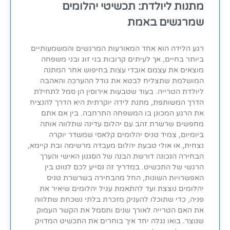
מתנות ליולדת: תכשיטי יהלומים
שמרגשים באמת
רגע הלידה הוא אחד המאורעות המרגשים והמשמעותיים
ביותר בחיים, אך לעיתים קרובות בני זוג ובני משפחה
מוצאים את עצמם אובדי עצות בחיפוש אחר המתנה
המושלמת שתצליח לבטא את גודל ההערכה והאהבה
ליולדת הטרייה. בעוד שטבעות אירוסין הן סמל לתחילת
הדרך המשותפת, מתנת לידה יוקרתית היא הדרך להנציח
את הרגע המכונן בו המשפחה התרחבה. בין אם אתם
מחפשים שרשרת זהב עם יהלום עדינה שתלווה אותה
ביומיום, צמיד טניס יהלומים קלאסי שמשדר יוקרה
נצחית, או אולי טבעת יהלום מעבדה מרשימה ובת קיימא,
הבחירה הנכונה דורשת הבנה של הסגנון האישי והערך
הרגשי של התכשיט. במדריך זה נסייע לכם לנווט בין
האפשרויות השונות, החל מהבחירה בשרשרת טניס
יהלומים נוצצת ועד להתאמת עגיל יהלומים שיאיר את
פניה, כדי שתוכלו להעניק מזכרת בלתי נשכחת שתלווה
את האם הטרייה לאורך שנים ותסמל את הקשר העמוק
שנוצר. בואו נגלה יחד איך בוחרים את התכשיט המדויק