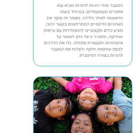
המעבר מחיי זוגיות להורות מביא עמו
אתגרים משמעותיים, במיוחד בשנה
הראשונה לאחר הלידה. מאמר זה סוקר את
השינויים הדינמיים המתרחשים בקשר הזוגי,
מציע כלים מקצועיים להתמודדות עם עייפות
ושחיקה, ומסביר כיצד ניתן לשמור על
אינטימיות ותקשורת פתוחה. גלו את הדרכים
לבסס שותפות חזקה ולצלוח את המעבר
להורות בצורה המיטבית.