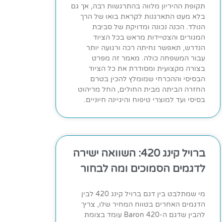
תקופת ההיריון מלווה בהתרגשות רבה, אך גם
בלא מעט התארגנות לקראת בואו של הרך
הנולד. הכנה נכונה ומדויקת של סביבת
המגורים והצטיידות מראש בכל הציוד
הנדרש, תאפשר נחיתה רכה ורגועה יותר
עבור המשפחה כולה. מאמר זה מפרט
בצורה מקצועית ומסודרת את כל הציוד
הבסיסי וההכרחי שמומלץ להכין בטרם
החזרה הביתה מבית החולים, החל מריהוט
בסיסי ועד למוצרי טיפוח והיגיינה חיוניים.
ברויל קינג 420: השוואה ישירה
לדגמים הסמוכים ומה לבחור
מי שמתלבט בין דגם ברויל קינג 420 לבין
הדגמים האחרים בטווח המחיר שלו, צריך
להבין שדגם ה-Baron 420 עומד בצומת