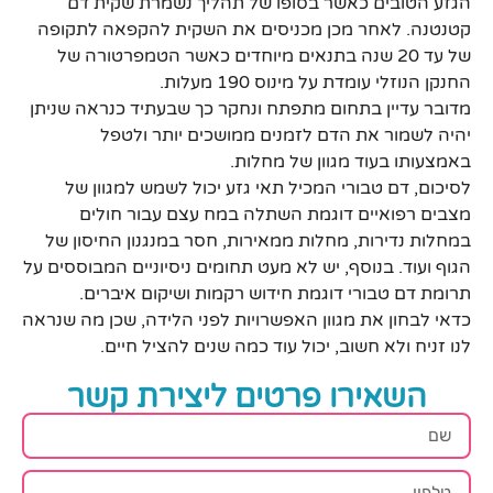
הגזע הטובים כאשר בסופו של תהליך נשמרת שקית דם
קטנטנה. לאחר מכן מכניסים את השקית להקפאה לתקופה
של עד 20 שנה בתנאים מיוחדים כאשר הטמפרטורה של
החנקן הנוזלי עומדת על מינוס 190 מעלות.
מדובר עדיין בתחום מתפתח ונחקר כך שבעתיד כנראה שניתן
יהיה לשמור את הדם לזמנים ממושכים יותר ולטפל
באמצעותו בעוד מגוון של מחלות.
לסיכום, דם טבורי המכיל תאי גזע יכול לשמש למגוון של
מצבים רפואיים דוגמת השתלה במח עצם עבור חולים
במחלות נדירות, מחלות ממאירות, חסר במנגנון החיסון של
הגוף ועוד. בנוסף, יש לא מעט תחומים ניסיוניים המבוססים על
תרומת דם טבורי דוגמת חידוש רקמות ושיקום איברים.
כדאי לבחון את מגוון האפשרויות לפני הלידה, שכן מה שנראה
לנו זניח ולא חשוב, יכול עוד כמה שנים להציל חיים.
השאירו פרטים ליצירת קשר