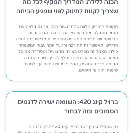
הכנה ללידה: המדריך המקיף לכל מה
שצריך לקנות לתינוק לפני שמגיע הביתה
תקופת ההיריון מלווה בהתרגשות רבה, אך גם בלא מעט
התארגנות לקראת בואו של הרך הנולד. הכנה נכונה
ומדויקת של סביבת המגורים והצטיידות מראש בכל הציוד
הנדרש, תאפשר נחיתה רכה ורגועה יותר עבור המשפחה
כולה. מאמר זה מפרט בצורה מקצועית ומסודרת את כל
הציוד הבסיסי וההכרחי שמומלץ להכין בטרם החזרה
הביתה מבית החולים, החל מריהוט בסיסי ועד למוצרי
טיפוח והיגיינה חיוניים.
ברויל קינג 420: השוואה ישירה לדגמים
הסמוכים ומה לבחור
מי שמתלבט בין דגם ברויל קינג 420 לבין הדגמים
האחרים בטווח המחיר שלו, צריך להבין שדגם ה-Baron