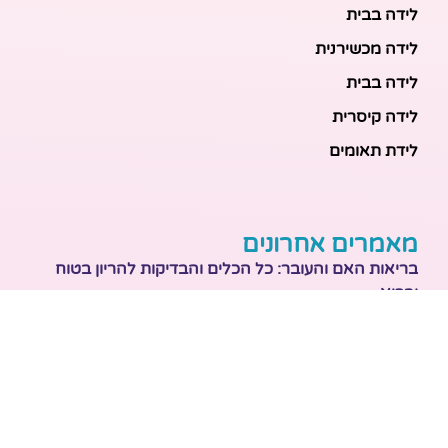
לידה בבית
לידה מכשירנית
לידה בבית
לידה קיסרית
לידת תאומים
מאמרים אחרונים
בריאות האם והעובר: כל הכלים והבדיקות להריון בטוח
ובריא
הכנה ללידה: המדריך המקיף לכל מה שצריך לקנות לתינוק
לפני שמגיע הביתה
ברויל קינג 420: השוואה ישירה לדגמים הסמוכים ומה
לבחור
מזוגיות להורות: המדריך המלא לשמירה על הקשר בשנה