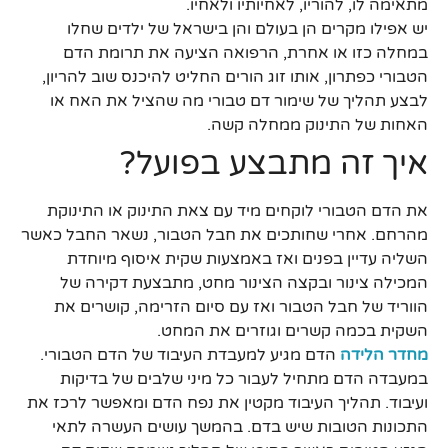
מתאימה לו, להוריו, לאחיותיו ולאחיו.
יש אפילו מקרים הן בעולם והן בישראל של ילדים שחלו
במחלה כזו או אחרת, הרפואה הציעה את תרומת הדם
הטבורי כפתרון, אותו זוג הורים החליט להיכנס שוב להריון,
לבצע תהליך של שימור דם טבורי מה שהציל את האח או
האחות של התינוק ממחלה קשה.
איך זה מתבצע בפועל?
את הדם הטבורי לוקחים מיד עם צאת התינוק או התינוקת
מהרחם. אחרי שחותכים את חבל הטבור, נשאר החבל כאשר
השליה עדיין בפנים ואז באמצעות שקית איסוף מיוחדת
המכילה צינור ובקצה הצינור מחט, מתבצעת דקירה של
הווריד של חבל הטבור ואז עם סיום הזרימה, קושרים את
השקית בכמה קשרים וגוזרים את המחט.
מחדר הלידה
הדם מגיע למעבדת העיבוד של הדם הטבורי.
במעבדה הדם מתחיל לעבור כל מיני שלבים של בדיקות
ועיבוד. תהליך העיבוד מקטין את נפח הדם ומאפשר לרכז את
התכונות הטובות שיש בדם. בהמשך עושים העשרה לתאי