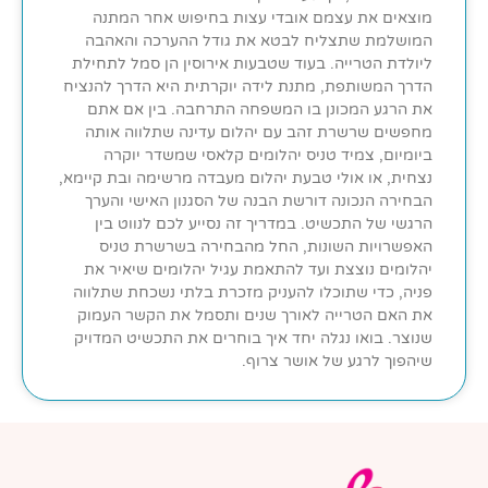
מוצאים את עצמם אובדי עצות בחיפוש אחר המתנה
המושלמת שתצליח לבטא את גודל ההערכה והאהבה
ליולדת הטרייה. בעוד שטבעות אירוסין הן סמל לתחילת
הדרך המשותפת, מתנת לידה יוקרתית היא הדרך להנציח
את הרגע המכונן בו המשפחה התרחבה. בין אם אתם
מחפשים שרשרת זהב עם יהלום עדינה שתלווה אותה
ביומיום, צמיד טניס יהלומים קלאסי שמשדר יוקרה
נצחית, או אולי טבעת יהלום מעבדה מרשימה ובת קיימא,
הבחירה הנכונה דורשת הבנה של הסגנון האישי והערך
הרגשי של התכשיט. במדריך זה נסייע לכם לנווט בין
האפשרויות השונות, החל מהבחירה בשרשרת טניס
יהלומים נוצצת ועד להתאמת עגיל יהלומים שיאיר את
פניה, כדי שתוכלו להעניק מזכרת בלתי נשכחת שתלווה
את האם הטרייה לאורך שנים ותסמל את הקשר העמוק
שנוצר. בואו נגלה יחד איך בוחרים את התכשיט המדויק
שיהפוך לרגע של אושר צרוף.