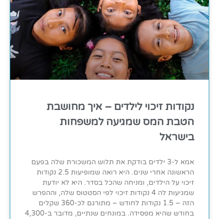
נקודות זיכוי לילדים – איך מחושבת
הטבת המס שמגיעה למשפחות
בישראל
אמא ל-3 ילדים בודקת את תלוש המשכורת שלה בפעם
הראשונה אחרי שנים. היא רואה שמופיעות 2.5 נקודות
זיכוי על הילדים, ומניחה שהכל בסדר. היא לא יודעת
שמגיעות לה 4 נקודות זיכוי לפי הסטטוס שלה, וההפרש
הזה – 1.5 נקודות לחודש – מתורגם לכ-360 שקלים
בחודש שהיא מפסידה. במונחים שנתיים, מדובר ב-4,300