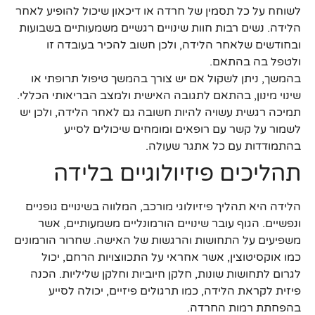
לשוחח על כל תסמין של חרדה או דיכאון שיכול להופיע לאחר
הלידה. נשים רבות חוות שינויים רגשיים משמעותיים בשבועות
ובחודשים שלאחר הלידה, ולכן חשוב להכיר בעובדה זו
ולטפל בה בהתאם.
בהמשך, ניתן לשקול אם יש צורך בהמשך טיפול תרופתי או
שינוי מינון, בהתאם לתגובה האישית ולמצב הבריאותי הכללי.
תמיכה רגשית עשויה להיות חשובה גם לאחר הלידה, ולכן יש
לשמור על קשר עם רופאים ומומחים שיכולים לסייע
בהתמודדות עם כל אתגר שעולה.
תהליכים פיזיולוגיים בלידה
הלידה היא תהליך פיזיולוגי מורכב, המלווה בשינויים גופניים
ונפשיים. הגוף עובר שינויים הורמונליים משמעותיים, אשר
משפיעים על התחושות והרגשות של האישה. שחרור הורמונים
כמו אוקסיטוצין, אשר אחראי על התכווצויות הרחם, יכול
לגרום לתחושות שונות, חלקן חיוביות וחלקן שליליות. הכנה
פיזית לקראת הלידה, כמו תרגולים פיזיים, יכולה לסייע
בהפחתת רמות החרדה.