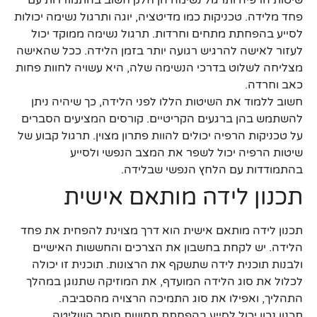
פחד מלידה. טכניקות כמו מדיטציה, יוגה ותרגול נשימה יכולות
לסייע בהפחתת מתחים וחרדות. תרגול נשימה ממוקד יכול
לעזור לאישה להרגיש רגועה יותר בזמן הלידה. ככל שהאישה
מצליחה לשלוט בדרכי הנשימה שלה, היא עשויה לחוות פחות
כאב וחרדה.
חשוב ללמוד את השיטות הללו לפני הלידה, כך שיהיה ניתן
להשתמש בהן ברגעים הקריטיים. קורסים המציעים הסברים
על טכניקות הרפיה יכולים להוות פתרון מצוין. תרגול קבוע של
שיטות הרפיה יכול לשפר את המצב הנפשי ולסייע
בהתמודדות עם הלחץ הנפשי שבלידה.
תכנון לידה מותאם אישית
תכנון לידה מותאם אישית הוא דרך מצוינת להפחית את פחד
הלידה. יש לקחת בחשבון את הצרכים והחששות האישיים
ולבנות תוכנית לידה שתשקף את הרצונות. תוכנית זו יכולה
לכלול את סוג הלידה המועדף, את המוזיקה שתנוגן במהלך
התהליך, ואפילו את סוג התמיכה הרצויה מהסביבה.
תכנון נכון יכול לסייע בהפחתת תחושת חוסר השליטה