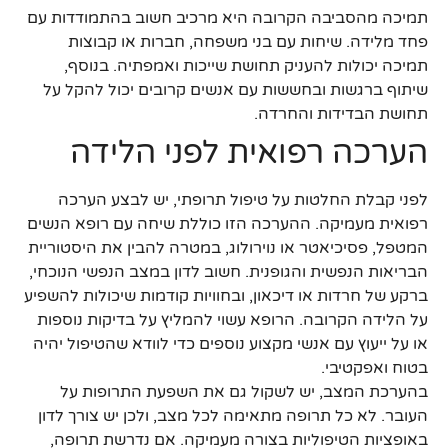
תמיכה מהסביבה הקרובה היא מרכיב חשוב בהתמודדות עם
פחד מלידה. שיחות עם בני משפחה, חברות או קבוצות
תמיכה יכולות להעניק תחושת שייכות ואמפתיה. בנוסף,
שיתוף ברגשות ובחששות עם אנשים קרובים יכול להקל על
תחושת הבדידות והחרדה.
הערכה רפואית לפני הלידה
לפני קבלת החלטות על טיפול תרופתי, יש לבצע הערכה
רפואית מעמיקה. ההערכה הזו כוללת שיחה עם רופא הנשים
המטפל, פסיכיאטר או נוירולוג, במטרה להבין את היסטוריית
הבריאות הנפשית והגופנית. חשוב לדון במצב הנפשי הנוכחי,
ברקע של חרדות או דיכאון, ובחוויות קודמות שיכולות להשפיע
על הלידה הקרובה. הרופא עשוי להמליץ על בדיקות נוספות
או על ייעוץ עם אנשי מקצוע נוספים כדי לוודא שהטיפול יהיה
בטוח ואפקטיבי.
בהערכת המצב, יש לשקול גם את השפעת התרופות על
העובר. לא כל תרופה מתאימה לכל מצב, ולכן יש צורך לדון
באופציות הטיפוליות בצורה מעמיקה. אם נדרשת תרופה,