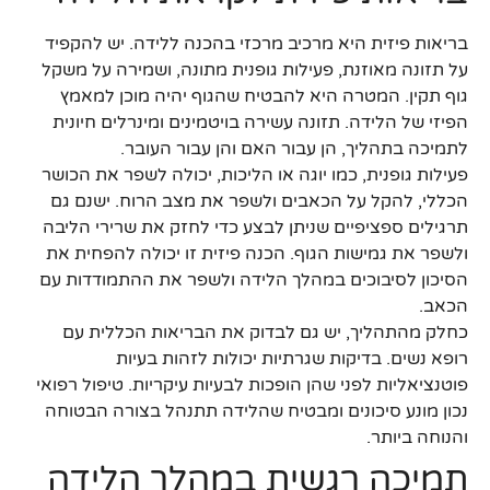
בריאות פיזית היא מרכיב מרכזי בהכנה ללידה. יש להקפיד
על תזונה מאוזנת, פעילות גופנית מתונה, ושמירה על משקל
גוף תקין. המטרה היא להבטיח שהגוף יהיה מוכן למאמץ
הפיזי של הלידה. תזונה עשירה בויטמינים ומינרלים חיונית
לתמיכה בתהליך, הן עבור האם והן עבור העובר.
פעילות גופנית, כמו יוגה או הליכות, יכולה לשפר את הכושר
הכללי, להקל על הכאבים ולשפר את מצב הרוח. ישנם גם
תרגילים ספציפיים שניתן לבצע כדי לחזק את שרירי הליבה
ולשפר את גמישות הגוף. הכנה פיזית זו יכולה להפחית את
הסיכון לסיבוכים במהלך הלידה ולשפר את ההתמודדות עם
הכאב.
כחלק מהתהליך, יש גם לבדוק את הבריאות הכללית עם
רופא נשים. בדיקות שגרתיות יכולות לזהות בעיות
פוטנציאליות לפני שהן הופכות לבעיות עיקריות. טיפול רפואי
נכון מונע סיכונים ומבטיח שהלידה תתנהל בצורה הבטוחה
והנוחה ביותר.
תמיכה רגשית במהלך הלידה