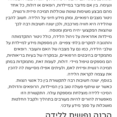
ונעימה. בין אם מדובר במיילדות, רופאים או דולות, כל אחד
מהם מבצע משימות שונות שכוללות תמיכה פיזית ורגשית,
ניטור מצבים רפואיים, ומתן מידע חיוני על הלידה. חשוב להבין
שהלידה היא חוויה מורכבת, ולכן ישנה חשיבות רבה לכך
שהצוות המקצועי יהיה מיומן ומנוסה.
מיילדות אחראיות על ניהול הלידה, כולל ניטור התקדמותה
והתגובה למקרים בלתי צפויים. הן מספקות מידע למיילדת על
שלבי הלידה, כמו גם על מצבה של האם והעובר. רופאים
מתמקדים בהיבטים הרפואיים, ובמקרה של בעיות בריאותיות,
הם מספקים טיפול מיידי. דולות, לעומת זאת, מתמקדות במתן
תמיכה רגשית ופיזית לאם, ולעיתים אפילו מסייעות לה להכין
את עצמה לקראת הלידה.
בנוסף, ישנה חשיבות רבה לתקשורת בין כל אנשי הצוות.
כאשר יש שיתוף פעולה טוב בין המיילדות, הרופאים והדולות,
הסיכוי ללידה מוצלחת ומספקת עולה. התקשורת הזו
מאפשרת להורים להיות מעורבים בתהליך ולקבל החלטות
מושכלות על סמך מידע עדכני.
הכנה נפשית ללידה