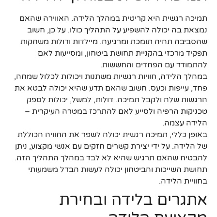
תמיכה רגשית היא קריטית במהלך הלידה. האווירה שהאם
נמצאת בה יכולה להשפיע על התהליך כולו. על כן, חשוב
שהסביבה תהיה תומכת ומרגיעה. מיילדות ודולות משחקות
תפקיד מרכזי בהקניית תחושת ביטחון, ומסייעות לאם
להתמודד עם הפחדים והחששות.
במהלך הלידה, חוויות רגשיות משתנות ויכולות לכלול שמחה,
פחד, עייפות וכעס. חשוב שהאם תדע שהיא יכולה לבטא את
הרגשות שלה ולקבל תמיכה. דולות, למשל, יכולות לספק
טכניקות הרפיה ולסייע לאם להתרכז במטרה העיקרית –
הלידה עצמה.
באופן כללי, תמיכה רגשית יכולה לשפר את החוויה הכוללת
של הלידה. על ידי יצירת קשרים חזקים עם אנשי מקצוע, ניתן
להבטיח שהאם תרגיש שהיא לא לבד במהלך התהליך הזה.
תחושת השייכות והביטחון יכולה לעשות הבדל משמעותי
בחוויית הלידה.
אתגרים בלידה ובחירת