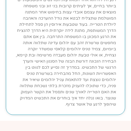
ביותר בחיים, אך לעיתים קרובות בני זוג ובני משפחה
מוצאים את עצמם אובדי עצות בחיפוש אחר המתנה
המושלמת שתצליח לבטא את גודל ההערכה והאהבה
ליולדת הטרייה. בעוד שטבעות אירוסין הן סמל לתחילת
הדרך המשותפת, מתנת לידה יוקרתית היא הדרך להנציח
את הרגע המכונן בו המשפחה התרחבה. בין אם אתם
מחפשים שרשרת זהב עם יהלום עדינה שתלווה אותה
ביומיום, צמיד טניס יהלומים קלאסי שמשדר יוקרה
נצחית, או אולי טבעת יהלום מעבדה מרשימה ובת קיימא,
הבחירה הנכונה דורשת הבנה של הסגנון האישי והערך
הרגשי של התכשיט. במדריך זה נסייע לכם לנווט בין
האפשרויות השונות, החל מהבחירה בשרשרת טניס
יהלומים נוצצת ועד להתאמת עגיל יהלומים שיאיר את
פניה, כדי שתוכלו להעניק מזכרת בלתי נשכחת שתלווה
את האם הטרייה לאורך שנים ותסמל את הקשר העמוק
שנוצר. בואו נגלה יחד איך בוחרים את התכשיט המדויק
שיהפוך לרגע של אושר צרוף.