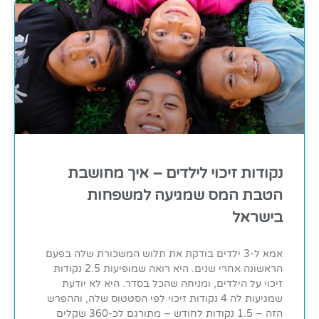
נקודות זיכוי לילדים – איך מחושבת
הטבת המס שמגיעה למשפחות
בישראל
אמא ל-3 ילדים בודקת את תלוש המשכורת שלה בפעם
הראשונה אחרי שנים. היא רואה שמופיעות 2.5 נקודות
זיכוי על הילדים, ומניחה שהכל בסדר. היא לא יודעת
שמגיעות לה 4 נקודות זיכוי לפי הסטטוס שלה, וההפרש
הזה – 1.5 נקודות לחודש – מתורגם לכ-360 שקלים