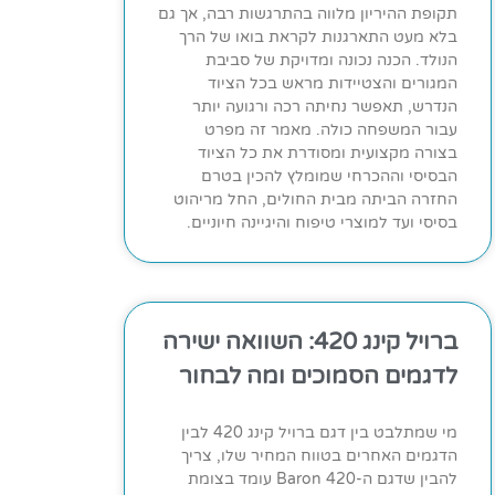
תקופת ההיריון מלווה בהתרגשות רבה, אך גם
בלא מעט התארגנות לקראת בואו של הרך
הנולד. הכנה נכונה ומדויקת של סביבת
המגורים והצטיידות מראש בכל הציוד
הנדרש, תאפשר נחיתה רכה ורגועה יותר
עבור המשפחה כולה. מאמר זה מפרט
בצורה מקצועית ומסודרת את כל הציוד
הבסיסי וההכרחי שמומלץ להכין בטרם
החזרה הביתה מבית החולים, החל מריהוט
בסיסי ועד למוצרי טיפוח והיגיינה חיוניים.
ברויל קינג 420: השוואה ישירה
לדגמים הסמוכים ומה לבחור
מי שמתלבט בין דגם ברויל קינג 420 לבין
הדגמים האחרים בטווח המחיר שלו, צריך
להבין שדגם ה-Baron 420 עומד בצומת