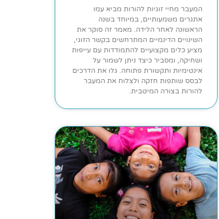
המעבר מחיי זוגיות להורות מביא עמו
אתגרים משמעותיים, במיוחד בשנה
הראשונה לאחר הלידה. מאמר זה סוקר את
השינויים הדינמיים המתרחשים בקשר הזוגי,
מציע כלים מקצועיים להתמודדות עם עייפות
ושחיקה, ומסביר כיצד ניתן לשמור על
אינטימיות ותקשורת פתוחה. גלו את הדרכים
לבסס שותפות חזקה ולצלוח את המעבר
להורות בצורה המיטבית.