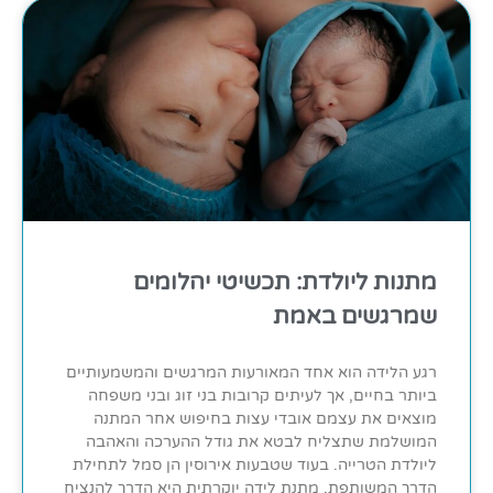
מתנות ליולדת: תכשיטי יהלומים
שמרגשים באמת
רגע הלידה הוא אחד המאורעות המרגשים והמשמעותיים
ביותר בחיים, אך לעיתים קרובות בני זוג ובני משפחה
מוצאים את עצמם אובדי עצות בחיפוש אחר המתנה
המושלמת שתצליח לבטא את גודל ההערכה והאהבה
ליולדת הטרייה. בעוד שטבעות אירוסין הן סמל לתחילת
הדרך המשותפת, מתנת לידה יוקרתית היא הדרך להנציח