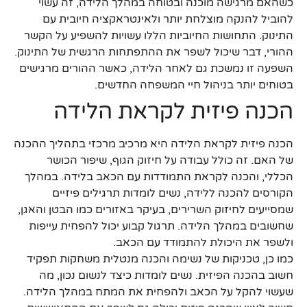
כשהאם מרגישה מוכנה ובטוחה במהלך הלידה, זה עשוי
להוביל להנקה מוצלחת יותר ולאינטראקציה חיובית עם
התינוק. התחושות החיוביות הללו עשויות להשפיע על הקשר
ההורי, דבר שיכול לשפר את ההתפתחות הרגשית של התינוק.
השפעה זו נמשכת גם לאחר הלידה, כאשר ההורים מרגישים
בטוחים יותר בניהול חיי המשפחה החדשים.
הכנה פיזית לקראת הלידה
הכנה פיזית לקראת הלידה היא מרכיב מרכזי בתהליך ההכנה
של האם. זה כולל עבודה על חיזוק הגוף, שיפור הכושר
הכללי, והכנה לקראת התמודדות עם הכאב בלידה. במהלך
הקורסים להכנה ללידה, נשים לומדות תרגילים פיזיים
שמסייעים לחיזוק השרירים, בעיקר באזורים כמו הבטן והאגן,
שחשובים במהלך הלידה. תרגול קבוע יכול להפחית עייפות
ולשפר את היכולת להתמודד עם הכאב.
כמו כן, טכניקות של נשימה והכנה מנטלית משחקות תפקיד
חשוב בהכנה הפיזית. נשים לומדות כיצד לנשום נכון, מה
שעשוי להקל על הכאב ולהפחית את המתח במהלך הלידה.