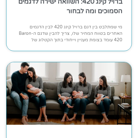
ברויל קינג 420: השוואה ישירה לדגמים
הסמוכים ומה לבחור
מי שמתלבט בין דגם ברויל קינג 420 לבין הדגמים
האחרים בטווח המחיר שלו, צריך להבין שדגם ה-Baron
420 עומד בצומת מעניין וייחודי בתוך הקטלוג של