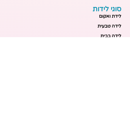
סוגי לידות
לידת ואקום
לידה טבעית
לידה בבית
לידה מכשירנית
לידה בבית
לידה קיסרית
לידת תאומים
מאמרים אחרונים
בריאות האם והעובר: כל הכלים והבדיקות להריון בטוח
ובריא
הכנה ללידה: המדריך המקיף לכל מה שצריך לקנות לתינוק