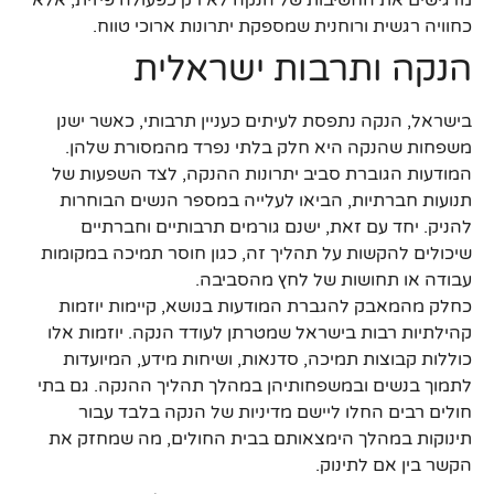
מדגישים את החשיבות של הנקה לא רק כפעולה פיזית, אלא
כחוויה רגשית ורוחנית שמספקת יתרונות ארוכי טווח.
הנקה ותרבות ישראלית
בישראל, הנקה נתפסת לעיתים כעניין תרבותי, כאשר ישנן
משפחות שהנקה היא חלק בלתי נפרד מהמסורת שלהן.
המודעות הגוברת סביב יתרונות ההנקה, לצד השפעות של
תנועות חברתיות, הביאו לעלייה במספר הנשים הבוחרות
להניק. יחד עם זאת, ישנם גורמים תרבותיים וחברתיים
שיכולים להקשות על תהליך זה, כגון חוסר תמיכה במקומות
עבודה או תחושות של לחץ מהסביבה.
כחלק מהמאבק להגברת המודעות בנושא, קיימות יוזמות
קהילתיות רבות בישראל שמטרתן לעודד הנקה. יוזמות אלו
כוללות קבוצות תמיכה, סדנאות, ושיחות מידע, המיועדות
לתמוך בנשים ובמשפחותיהן במהלך תהליך ההנקה. גם בתי
חולים רבים החלו ליישם מדיניות של הנקה בלבד עבור
תינוקות במהלך הימצאותם בבית החולים, מה שמחזק את
הקשר בין אם לתינוק.