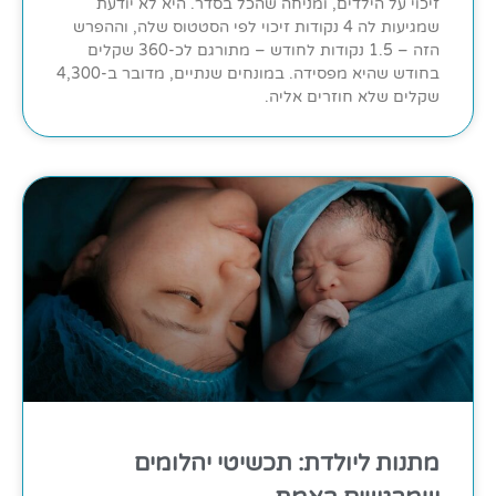
זיכוי על הילדים, ומניחה שהכל בסדר. היא לא יודעת
שמגיעות לה 4 נקודות זיכוי לפי הסטטוס שלה, וההפרש
הזה – 1.5 נקודות לחודש – מתורגם לכ-360 שקלים
בחודש שהיא מפסידה. במונחים שנתיים, מדובר ב-4,300
שקלים שלא חוזרים אליה.
מתנות ליולדת: תכשיטי יהלומים