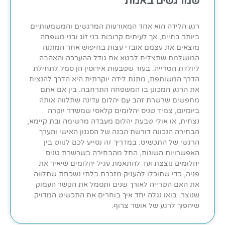
שמרגשים באמת
רגע הלידה הוא אחד המאורעות המרגשים והמשמעותיים
ביותר בחיים, אך לעיתים קרובות בני זוג ובני משפחה
מוצאים את עצמם אובדי עצות בחיפוש אחר המתנה
המושלמת שתצליח לבטא את גודל ההערכה והאהבה
ליולדת הטרייה. בעוד שטבעות אירוסין הן סמל לתחילת
הדרך המשותפת, מתנת לידה יוקרתית היא הדרך להנציח
את הרגע המכונן בו המשפחה התרחבה. בין אם אתם
מחפשים שרשרת זהב עם יהלום עדינה שתלווה אותה
ביומיום, צמיד טניס יהלומים קלאסי שמשדר יוקרה
נצחית, או אולי טבעת יהלום מעבדה מרשימה ובת קיימא,
הבחירה הנכונה דורשת הבנה של הסגנון האישי והערך
הרגשי של התכשיט. במדריך זה נסייע לכם לנווט בין
האפשרויות השונות, החל מהבחירה בשרשרת טניס
יהלומים נוצצת ועד להתאמת עגיל יהלומים שיאיר את
פניה, כדי שתוכלו להעניק מזכרת בלתי נשכחת שתלווה
את האם הטרייה לאורך שנים ותסמל את הקשר העמוק
שנוצר. בואו נגלה יחד איך בוחרים את התכשיט המדויק
שיהפוך לרגע של אושר צרוף.