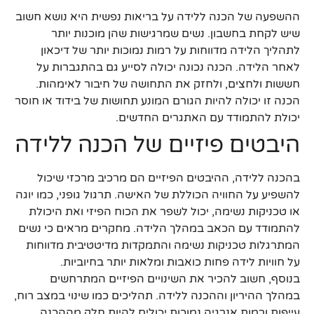
ההשפעה של הכנה ללידה על בריאות נפשית היא נושא חשוב
שיש לקחת בחשבון. נשים שמרגישות שהן מוכנות יותר
לתהליך הלידה מדווחות על רמות נמוכות יותר של דיכאון
לאחר הלידה. הכנה נכונה יכולה לסייע גם בהתגברות על
חששות ולחצים, ולחזק את התחושה של חיבור לאימהות.
הכנה זו יכולה להיות הגורם המונע תחושות של בידוד או חוסר
יכולת להתמודד עם האתגרים החדשים.
היבטים פיזיים של הכנה ללידה
בהכנה ללידה, ההיבטים הפיזיים הם מרכיב מרכזי שיכול
להשפיע על החוויה הכוללת של האישה. תרגול גופני, כמו יוגה
או טכניקות נשימה, יכול לשפר את הכוח הפיזי ואת היכולת
להתמודד עם הכאב במהלך הלידה. מחקרים מראים כי נשים
המתרגלות טכניקות נשימה והתמקדות מדיטטיבית מדווחות
על חוויות לידה פחות כואבות ומלאות יותר בחיוביות.
בנוסף, חשוב להכיר את השינויים הפיזיים המתרחשים
במהלך ההיריון וההכנה ללידה. תהליכים כמו שינוי במצב רוח,
עייפות ורמות אנרגיה נמוכות יכולים להיות חלק מההכנה.