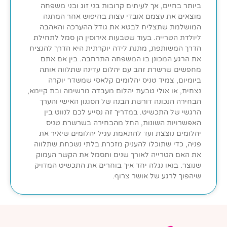
ביותר בחיים, אך לעיתים קרובות בני זוג ובני משפחה
מוצאים את עצמם אובדי עצות בחיפוש אחר המתנה
המושלמת שתצליח לבטא את גודל ההערכה והאהבה
ליולדת הטרייה. בעוד שטבעות אירוסין הן סמל לתחילת
הדרך המשותפת, מתנת לידה יוקרתית היא הדרך להנציח
את הרגע המכונן בו המשפחה התרחבה. בין אם אתם
מחפשים שרשרת זהב עם יהלום עדינה שתלווה אותה
ביומיום, צמיד טניס יהלומים קלאסי שמשדר יוקרה
נצחית, או אולי טבעת יהלום מעבדה מרשימה ובת קיימא,
הבחירה הנכונה דורשת הבנה של הסגנון האישי והערך
הרגשי של התכשיט. במדריך זה נסייע לכם לנווט בין
האפשרויות השונות, החל מהבחירה בשרשרת טניס
יהלומים נוצצת ועד להתאמת עגיל יהלומים שיאיר את
פניה, כדי שתוכלו להעניק מזכרת בלתי נשכחת שתלווה
את האם הטרייה לאורך שנים ותסמל את הקשר העמוק
שנוצר. בואו נגלה יחד איך בוחרים את התכשיט המדויק
שיהפוך לרגע של אושר צרוף.