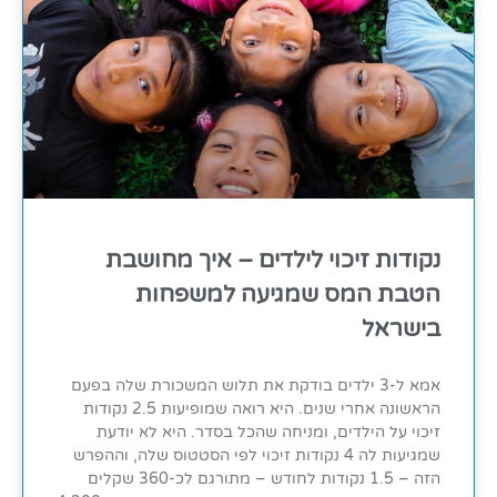
נקודות זיכוי לילדים – איך מחושבת
הטבת המס שמגיעה למשפחות
בישראל
אמא ל-3 ילדים בודקת את תלוש המשכורת שלה בפעם
הראשונה אחרי שנים. היא רואה שמופיעות 2.5 נקודות
זיכוי על הילדים, ומניחה שהכל בסדר. היא לא יודעת
שמגיעות לה 4 נקודות זיכוי לפי הסטטוס שלה, וההפרש
הזה – 1.5 נקודות לחודש – מתורגם לכ-360 שקלים