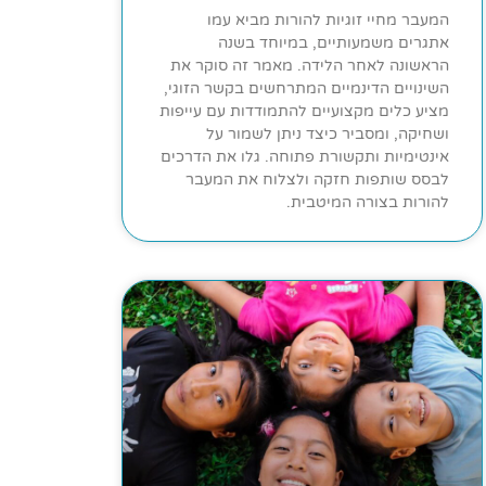
המעבר מחיי זוגיות להורות מביא עמו
אתגרים משמעותיים, במיוחד בשנה
הראשונה לאחר הלידה. מאמר זה סוקר את
השינויים הדינמיים המתרחשים בקשר הזוגי,
מציע כלים מקצועיים להתמודדות עם עייפות
ושחיקה, ומסביר כיצד ניתן לשמור על
אינטימיות ותקשורת פתוחה. גלו את הדרכים
לבסס שותפות חזקה ולצלוח את המעבר
להורות בצורה המיטבית.