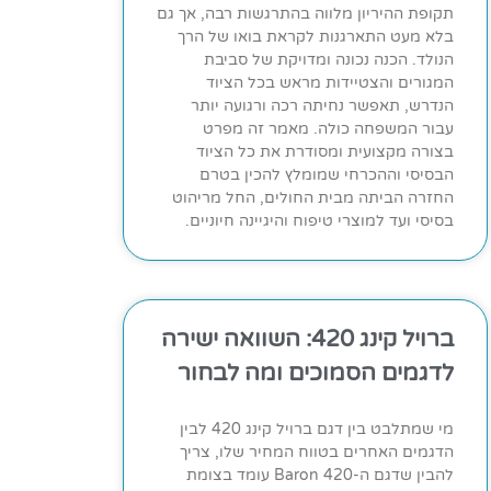
תקופת ההיריון מלווה בהתרגשות רבה, אך גם
בלא מעט התארגנות לקראת בואו של הרך
הנולד. הכנה נכונה ומדויקת של סביבת
המגורים והצטיידות מראש בכל הציוד
הנדרש, תאפשר נחיתה רכה ורגועה יותר
עבור המשפחה כולה. מאמר זה מפרט
בצורה מקצועית ומסודרת את כל הציוד
הבסיסי וההכרחי שמומלץ להכין בטרם
החזרה הביתה מבית החולים, החל מריהוט
בסיסי ועד למוצרי טיפוח והיגיינה חיוניים.
ברויל קינג 420: השוואה ישירה
לדגמים הסמוכים ומה לבחור
מי שמתלבט בין דגם ברויל קינג 420 לבין
הדגמים האחרים בטווח המחיר שלו, צריך
להבין שדגם ה-Baron 420 עומד בצומת