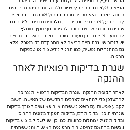
הכושר. פעילות גופנית לא רק מסייעת בשיפור הבריאות
הפיזית, אלא גם תורמת לשיפור מצב הרוח והפחתת מתחים.
תזונה מאוזנת היא מרכיב מרכזי בניהול אורח חיים בריא. יש
להקפיד על צריכת פירות, ירקות, חלבונים ודגנים מלאים. גם
שתייה מרובה של מים חיונית לתפקוד גוף תקין. מומלץ
להימנע מצריכת מזון מעובד, סוכרים מיותרים ושומנים רוויים.
יש לזכור ששגרת חיים בריאה לא מתמקדת רק באוכל, אלא
גם בהתנהלות נפשית, כמו תרגול מדיטציה או טכניקות
הרפיה.
שגרת בדיקות רפואיות לאחר
ההנקה
לאחר תקופת ההנקה, שגרת הבדיקות הרפואיות צריכה
להתעדכן כדי להתאים לצרכים החדשים של האישה. חשוב
לקבוע פגישות עם רופא משפחה או רופא נשים לצורך בדיקות
שגרתיות כמו בדיקות דם, בדיקות תפקוד בלוטת התריס
ובדיקות לגילוי מחלות כרוניות. כמו כן, יש לשקול ביצוע בדיקות
נוספות בהתאם להיסטוריה הרפואית האישית והמשפחתית.