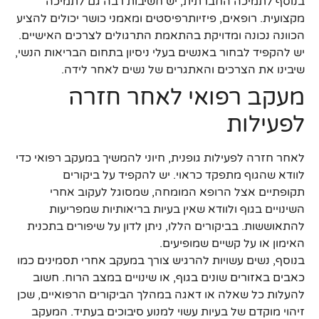
בנוסף לתמיכה החברתית, יש חשיבות רבה גם לתמיכה
מקצועית. רופאים, פיזיותרפיסטים ומאמני כושר יכולים להציע
הכוונה נכונה ומדויקת בהתאמת התרגולים לצרכים האישיים.
יש להקפיד לבחור באנשים בעלי ניסיון בתחום הבריאות הנשי,
שיבינו את הצרכים והאתגרים של נשים לאחר לידה.
מעקב רפואי לאחר חזרה
לפעילות
לאחר חזרה לפעילות גופנית, חיוני להמשיך במעקב רפואי כדי
לוודא שהגוף מתפקד כראוי. יש להקפיד על ביקורים
תקופתיים אצל הרופא המומחה, שמסוגל לעקוב אחרי
השינויים בגוף ולוודא שאין בעיות בריאותיות שמפריעות
להתאוששות. בביקורים הללו, ניתן לדון על שיפורים בתכנית
האימון או על קשיים שמופיעים.
בנוסף, נשים עשויות להרגיש צורך במעקב אחרי תסמינים כמו
כאבים באזורים שונים בגוף, או שינויים במצב הרוח. חשוב
להעלות כל שאלה או דאגה במהלך הביקורים הרפואיים, שכן
זיהוי מוקדם של בעיות עשוי למנוע סיבוכים בעתיד. המעקב