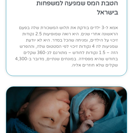
הטבת המס שמגיעה למשפחות
בישראל
אמא ל-3 ילדים בודקת את תלוש המשכורת שלה בפעם
הראשונה אחרי שנים. היא רואה שמופיעות 2.5 נקודות
זיכוי על הילדים, ומניחה שהכל בסדר. היא לא יודעת
שמגיעות לה 4 נקודות זיכוי לפי הסטטוס שלה, וההפרש
הזה – 1.5 נקודות לחודש – מתורגם לכ-360 שקלים
בחודש שהיא מפסידה. במונחים שנתיים, מדובר ב-4,300
שקלים שלא חוזרים אליה.