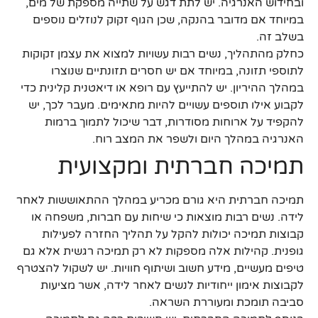
ובחידוש האנרגיה. יש לתת דגש על שתייה מספקת של מים,
במיוחד אם מדובר בהנקה, שכן הגוף זקוק לנוזלים נוספים
בשלב זה.
כחלק מהתהליך, נשים רבות עשויות למצוא את עצמן זקוקות
לתוספי תזונה, במיוחד אם יש חסרים תזונתיים שנוצרו
במהלך ההיריון. יש להתייעץ עם רופא או דיאטנית קלינית כדי
לקבוע אילו תוספים עשויים להיות מתאימים. מעבר לכך, יש
להקפיד על ארוחות מסודרות, דבר שיכול לתמוך ברמות
האנרגיה במהלך היום ולשפר את המצב רוח.
תמיכה חברתית ומקצועית
תמיכה חברתית היא גורם מכריע במהלך ההתאוששות לאחר
לידה. נשים רבות מוצאות כי שיחות עם חברות, משפחה או
קבוצות תמיכה יכולות להקל על תהליך החזרה לפעילות
גופנית. קהילות אלה מספקות לא רק תמיכה רגשית אלא גם
טיפים מעשיים, מידע חשוב ושיתוף חוויות. יש לשקול להצטרף
לקבוצות אימון ייחודיות לנשים לאחר לידה, אשר מציעות
סביבה תומכת ומעוררת השראה.