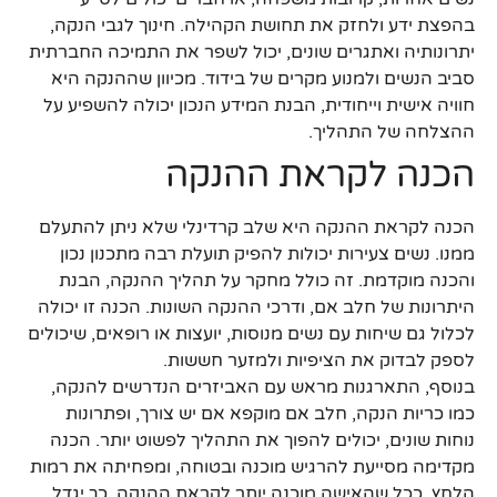
בהפצת ידע ולחזק את תחושת הקהילה. חינוך לגבי הנקה,
יתרונותיה ואתגרים שונים, יכול לשפר את התמיכה החברתית
סביב הנשים ולמנוע מקרים של בידוד. מכיוון שההנקה היא
חוויה אישית וייחודית, הבנת המידע הנכון יכולה להשפיע על
ההצלחה של התהליך.
הכנה לקראת ההנקה
הכנה לקראת ההנקה היא שלב קרדינלי שלא ניתן להתעלם
ממנו. נשים צעירות יכולות להפיק תועלת רבה מתכנון נכון
והכנה מוקדמת. זה כולל מחקר על תהליך ההנקה, הבנת
היתרונות של חלב אם, ודרכי ההנקה השונות. הכנה זו יכולה
לכלול גם שיחות עם נשים מנוסות, יועצות או רופאים, שיכולים
לספק לבדוק את הציפיות ולמזער חששות.
בנוסף, התארגנות מראש עם האביזרים הנדרשים להנקה,
כמו כריות הנקה, חלב אם מוקפא אם יש צורך, ופתרונות
נוחות שונים, יכולים להפוך את התהליך לפשוט יותר. הכנה
מקדימה מסייעת להרגיש מוכנה ובטוחה, ומפחיתה את רמות
הלחץ. ככל שהאישה מוכנה יותר לקראת ההנקה, כך יגדל