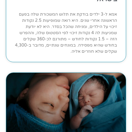
אמא ל-3 ילדים בודקת את תלוש המשכורת שלה בפעם
הראשונה אחרי שנים. היא רואה שמופיעות 2.5 נקודות
זיכוי על הילדים, ומניחה שהכל בסדר. היא לא יודעת
שמגיעות לה 4 נקודות זיכוי לפי הסטטוס שלה, וההפרש
הזה – 1.5 נקודות לחודש – מתורגם לכ-360 שקלים
בחודש שהיא מפסידה. במונחים שנתיים, מדובר ב-4,300
שקלים שלא חוזרים אליה.