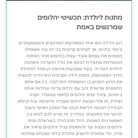
מתנות ליולדת: תכשיטי יהלומים
שמרגשים באמת
רגע הלידה הוא אחד המאורעות המרגשים והמשמעותיים
ביותר בחיים, אך לעיתים קרובות בני זוג ובני משפחה
מוצאים את עצמם אובדי עצות בחיפוש אחר המתנה
המושלמת שתצליח לבטא את גודל ההערכה והאהבה
ליולדת הטרייה. בעוד שטבעות אירוסין הן סמל לתחילת
הדרך המשותפת, מתנת לידה יוקרתית היא הדרך להנציח
את הרגע המכונן בו המשפחה התרחבה. בין אם אתם
מחפשים שרשרת זהב עם יהלום עדינה שתלווה אותה
ביומיום, צמיד טניס יהלומים קלאסי שמשדר יוקרה
נצחית, או אולי טבעת יהלום מעבדה מרשימה ובת קיימא,
הבחירה הנכונה דורשת הבנה של הסגנון האישי והערך
הרגשי של התכשיט. במדריך זה נסייע לכם לנווט בין
האפשרויות השונות, החל מהבחירה בשרשרת טניס
יהלומים נוצצת ועד להתאמת עגיל יהלומים שיאיר את
פניה, כדי שתוכלו להעניק מזכרת בלתי נשכחת שתלווה