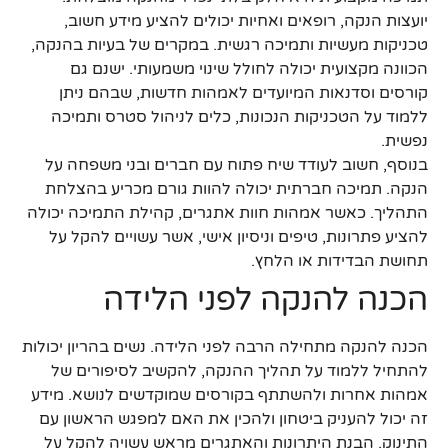
יועצות הנקה, רופאים ואחיות יכולים להציע מידע חשוב,
טכניקות מעשיות ותמיכה רגשית. במקרים של בעיות בהנקה,
הכוונה מקצועית יכולה לחולל שינוי משמעותי. ישנם גם
קורסים וסדנאות המיועדים לאמהות חדשות, שבהם ניתן
ללמוד על הטכניקות הנכונות, כלים לניהול סטרס ותמיכה
נפשית.
בנוסף, חשוב לעודד שיח פתוח עם חברים ובני משפחה על
הנקה. תמיכה חברתית יכולה להוות גורם מכריע בהצלחת
התהליך. כאשר אמהות חוות אתגרים, קהילת התמיכה יכולה
להציע פתרונות, טיפים וניסיון אישי, אשר עשויים להקל על
תחושת הבדידות או הלחץ.
הכנה להנקה לפני הלידה
הכנה להנקה מתחילה הרבה לפני הלידה. נשים בהריון יכולות
להתחיל ללמוד על תהליך ההנקה, להקשיב לסיפורים של
אמהות אחרות ולהשתתף בקורסים שמוקדשים לנושא. מידע
זה יכול להעניק ביטחון ולהכין את האם למפגש הראשון עם
התינוק. הבנת היתרונות והאתגרים מראש עשויה להקל על