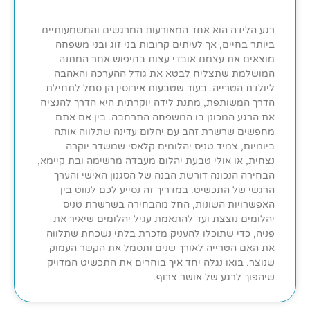
רגע הלידה הוא אחד המאורעות המרגשים והמשמעותיים
ביותר בחיים, אך לעיתים קרובות בני זוג ובני משפחה
מוצאים את עצמם אובדי עצות בחיפוש אחר המתנה
המושלמת שתצליח לבטא את גודל ההערכה והאהבה
ליולדת הטרייה. בעוד שטבעות אירוסין הן סמל לתחילת
הדרך המשותפת, מתנת לידה יוקרתית היא הדרך להנציח
את הרגע המכונן בו המשפחה התרחבה. בין אם אתם
מחפשים שרשרת זהב עם יהלום עדינה שתלווה אותה
ביומיום, צמיד טניס יהלומים קלאסי שמשדר יוקרה
נצחית, או אולי טבעת יהלום מעבדה מרשימה ובת קיימא,
הבחירה הנכונה דורשת הבנה של הסגנון האישי והערך
הרגשי של התכשיט. במדריך זה נסייע לכם לנווט בין
האפשרויות השונות, החל מהבחירה בשרשרת טניס
יהלומים נוצצת ועד להתאמת עגיל יהלומים שיאיר את
פניה, כדי שתוכלו להעניק מזכרת בלתי נשכחת שתלווה
את האם הטרייה לאורך שנים ותסמל את הקשר העמוק
שנוצר. בואו נגלה יחד איך בוחרים את התכשיט המדויק
שיהפוך לרגע של אושר צרוף.