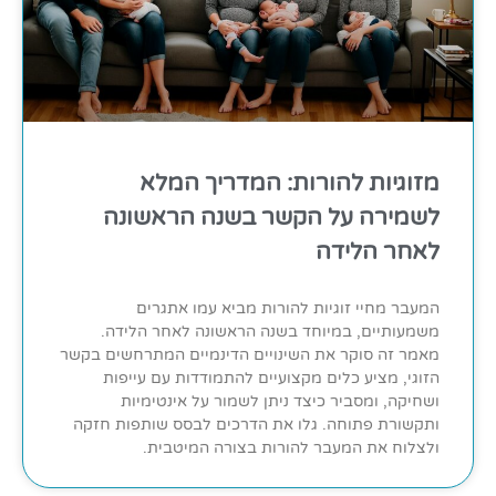
מזוגיות להורות: המדריך המלא
לשמירה על הקשר בשנה הראשונה
לאחר הלידה
המעבר מחיי זוגיות להורות מביא עמו אתגרים
משמעותיים, במיוחד בשנה הראשונה לאחר הלידה.
מאמר זה סוקר את השינויים הדינמיים המתרחשים בקשר
הזוגי, מציע כלים מקצועיים להתמודדות עם עייפות
ושחיקה, ומסביר כיצד ניתן לשמור על אינטימיות
ותקשורת פתוחה. גלו את הדרכים לבסס שותפות חזקה
ולצלוח את המעבר להורות בצורה המיטבית.