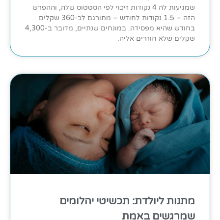
שמגיעות לה 4 נקודות זיכוי לפי הסטטוס שלה, וההפרש
הזה – 1.5 נקודות לחודש – מתורגם לכ-360 שקלים
בחודש שהיא מפסידה. במונחים שנתיים, מדובר ב-4,300
שקלים שלא חוזרים אליה.
מתנות ליולדת: תכשיטי יהלומים
שמרגשים באמת