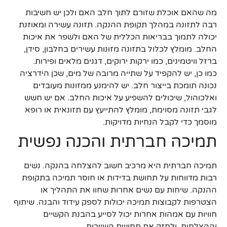
מה שהאם אוכלת שזורם לתוך חלב האם ולכן יש חשיבות
רבה לתזונה במהלך תקופת ההנקה. תזונה עשירה ומאוזנת
יכולה לתמוך בבריאות הכללית של האם ולשפר את איכות
החלב. מומלץ לכלול בתזונה מזונות עשירים בחלבון, סידן,
ברזל וויטמינים, כמו ירקות ירוקים, דגנים מלאים ופירות.
כמו כן, יש להקפיד על שתייה מרובה של מים, שכן הידרציה
נכונה תומכת בייצור חלב. יש להימנע ממזונות מעובדים
ואלכוהול, שיכולים להשפיע על איכות החלב. אם יש חשש
לגבי תזונה מסוימת, מומלץ להתייעץ עם תזונאית או רופא
מוסמך כדי לקבל הנחיות מדויקות.
תמיכה חברתית והכנה נפשית
תמיכה חברתית היא מרכיב חשוב להצלחה בהנקה. נשים
רבות מדווחות על תחושת בדידות או חוסר תמיכה בתקופת
ההנקה. שיחות עם נשים אחרות שחוו את התהליך או
הצטרפות לקבוצות תמיכה יכולות לספק עידוד והבנה. שיתוף
חוויות עם אמהות אחרות יכול לסייע בהבנת הקשיים
וההצלחות, ולחזק את תחושת השייכות.